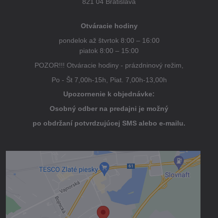
Kováčska zástera KOVAR,
Kombinované rukavice CXS
kožená
TALE
SKLADOM
SKLADOM
13,52 €
2,05 €
10,99 €
bez DPH
1,67 €
bez DPH
Do košíka
Zobraziť