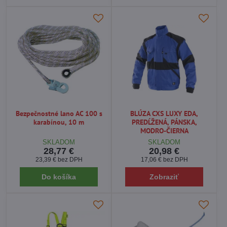
požiadavky.
Naši odborníci vám ochotne pomôžu s výberom najvhodnejších
ochranných pracovných pomôcok
a poradia, ako správne
kombinovať pracovné odevy, obuv a doplnky, aby ste dosiahli
maximálnu bezpečnosť aj pohodlie pri práci.
? Ak hľadáte spoľahlivého partnera na
predaj pracovných
odevov a ochranných pomôcok
, navštívte náš
e-shop
ŠKOLBOZ
a vyberte si z ponuky kvalitných produktov, ktoré vám
zaistia bezpečnú a komfortnú prácu každý deň.
Bezpečnostné lano AC 100 s
BLÚZA CXS LUXY EDA,
karabínou, 10 m
PREDĹŽENÁ, PÁNSKA,
MODRO-ČIERNA
SKLADOM
SKLADOM
28,77 €
20,98 €
23,39 €
bez DPH
17,06 €
bez DPH
Do košíka
Zobraziť