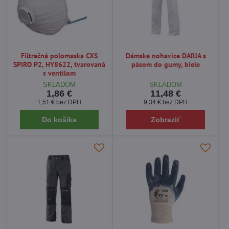
Filtračná polomaska ​​CXS
Dámske nohavice DARJA s
SPIRO P2, HY8622, tvarovaná
pásom do gumy, biele
s ventilom
SKLADOM
SKLADOM
1,86 €
11,48 €
1,51 €
bez DPH
9,34 €
bez DPH
Do košíka
Zobraziť