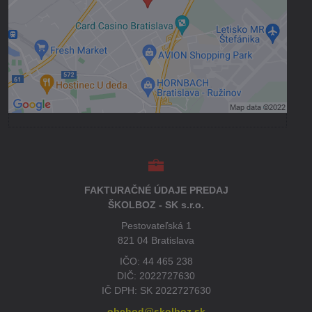
CXS LUXY ELENA nohavice
Ochranné okuliare OKULA B-E
7, číry zorník
SKLADOM
SKLADOM
15,89 €
9,46 €
12,92 €
bez DPH
7,69 €
bez DPH
Zobraziť
Do košíka