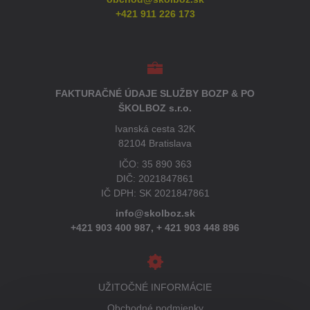
CXS OTAWA mikina
Jednorazový oblek 3M 4520,
biely
SKLADOM
SKLADOM
23,35 €
6,74 €
18,98 €
bez DPH
5,48 €
bez DPH
Zobraziť
Zobraziť
Pánska zimná vesta OHIO,
Rukavice CXS FALO, textilné s
zelená
PVC terčíkmi
SKLADOM
SKLADOM
20,30 €
0,68 €
16,50 €
bez DPH
0,55 €
bez DPH