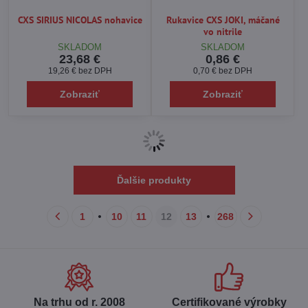
CXS SIRIUS NICOLAS nohavice
Rukavice CXS JOKI, máčané
vo nitrile
SKLADOM
SKLADOM
23,68 €
0,86 €
19,26 €
bez DPH
0,70 €
bez DPH
Zobraziť
Zobraziť
Vodeodolný oblek CXS PROFI,
Tričko CXS DANIEL, krátky
zelený
rukáv, stredne modré
SKLADOM
SKLADOM
11,15 €
3,69 €