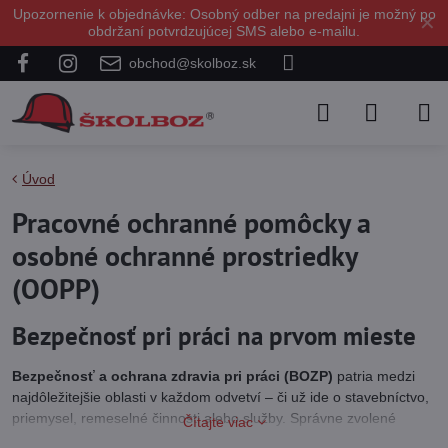
Upozornenie k objednávke: Osobný odber na predajni je možný po
✕
obdržaní potvrdzujúcej SMS alebo e-mailu.
obchod@skolboz.sk
Úvod
Pracovné ochranné pomôcky a
osobné ochranné prostriedky
(OOPP)
Bezpečnosť pri práci na prvom mieste
Bezpečnosť a ochrana zdravia pri práci (BOZP)
patria medzi
najdôležitejšie oblasti v každom odvetví – či už ide o stavebníctvo,
priemysel, remeselné činnosti alebo služby. Správne zvolené
Čítajte viac
pracovné odevy a osobné ochranné pracovné pomôcky