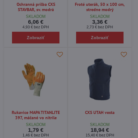
Kvalitné pracovné odevy a doplnky
Ochranná prilba CXS
Froté uterák, 50 x 100 cm,
STAVBAR, sv. modrá
stredne modrý
Pracovné oblečenie
už dávno nie je len o funkčnosti, ale aj o
SKLADOM
SKLADOM
6,06 €
3,36 €
komforte a dizajne.
4,93 €
bez DPH
2,73 €
bez DPH
Naša ponuka pracovného oblečenia
Zobraziť
Zobraziť
pánske a dámske pracovné odevy pre rôzne profesie,
montérky s vysokou odolnosťou voči oderu,
reflexné oblečenie s vysokou viditeľnosťou pre prácu v exteriéri
alebo pri zníženej viditeľnosti,
špeciálne bundy, vesty, tričká a nohavice z priedušných a
zároveň odolných materiálov.
Doplnky a bezpečnostné vybavenie
ochranné prilby,
ochranné okuliare a štíty,
Rukavice MAPA TITANLITE
CXS UTAH vesta
respirátory a slúchadlá,
397, máčané vo nitrile
postroje na prácu vo výškach a ďalšie pomôcky.
SKLADOM
SKLADOM
1,79 €
18,94 €
Spoľahlivý partner pre firmy aj jednotlivcov
1,46 €
bez DPH
15,40 €
bez DPH