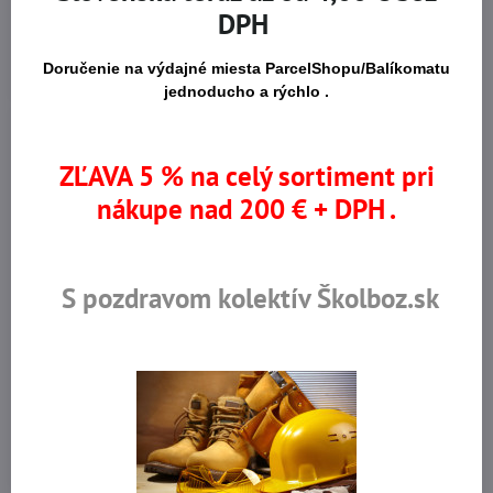
19,96 €
30,80 €
DPH
16,22 €
bez DPH
25,04 €
bez DPH
Zobraziť
Zobraziť
Doručenie na výdajné miesta ParcelShopu/Balíkomatu
jednoducho a rýchlo .
ZĽAVA 5 % na celý sortiment pri
nákupe nad 200 € + DPH .
S pozdravom kolektív Školboz.sk
Bezpečnostné lano AC 100 s
Rukavice MAPA ALTO 415,
karabínou, 20 m
máčané v neopréne
SKLADOM
SKLADOM
37,95 €
2,34 €
30,86 €
bez DPH
1,90 €
bez DPH
Do košíka
Zobraziť