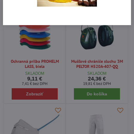
Ochranná prilba PROHELM
Mušľové chrániče sluchu 3M
LASS, biela
PELTOR H520A-407-QQ
SKLADOM
SKLADOM
9,11 €
24,36 €
7,41 €
bez DPH
19,81 €
bez DPH
Zobraziť
Do košíka