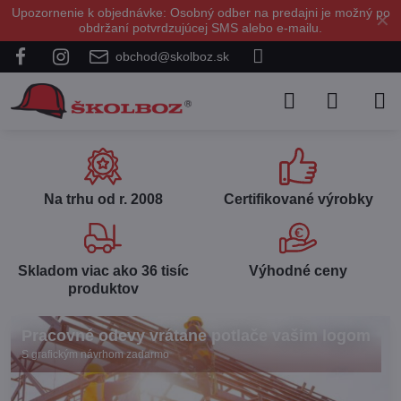
Upozornenie k objednávke: Osobný odber na predajni je možný po
✕
obdržaní potvrdzujúcej SMS alebo e-mailu.
obchod@skolboz.sk
Na trhu od r​. 2008
Certifikované výrobky
Skladom viac ako 36 tisíc
Výhodné ceny
produktov
Pracovné odevy vrátane potlače vašim logom
S grafickým návrhom zadarmo