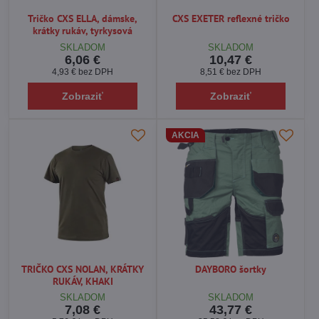
Tričko CXS ELLA, dámske,
CXS EXETER reflexné tričko
krátky rukáv, tyrkysová
SKLADOM
SKLADOM
6,06 €
10,47 €
4,93 €
bez DPH
8,51 €
bez DPH
Zobraziť
Zobraziť
Ochranné rukavice pre maximálnu bezpečnosť
AKCIA
rúk
Ruky patria medzi najviac ohrozené časti tela pri manuálnej práci,
preto sú kvalitné
pracovné rukavice
nevyhnutnou súčasťou výbavy
každého majstra i zamestnanca.
Dostupné druhy ochranných rukavíc:
Pracovné rukavice
proti mechanickému poškodeniu,
TRIČKO CXS NOLAN, KRÁTKY
DAYBORO šortky
porezaniu alebo oderu.
RUKÁV, KHAKI
Tepelne odolné, zváračské a chemicky odolné modely.
SKLADOM
SKLADOM
Špeciálne rukavice pre zváračov, elektrikárov a pracovníkov v
7,08 €
43,77 €
ťažkom priemysle.