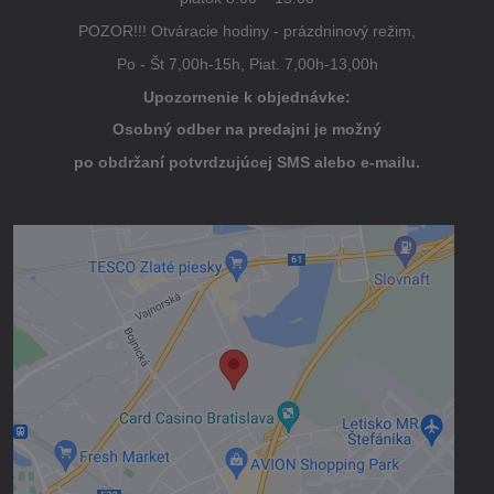
POZOR!!! Otváracie hodiny - prázdninový režim,
Po - Št 7,00h-15h, Piat. 7,00h-13,00h
Upozornenie k objednávke:
Osobný odber na predajni je možný
po obdržaní potvrdzujúcej SMS alebo e-mailu.
Externý obsah je blokovaný Voľbami
súkromia
Prajete si načítať externý obsah?
Povoliť tentokrát
Povoliť a zapamätať - súhlas s druhom
cookie: Funkčné