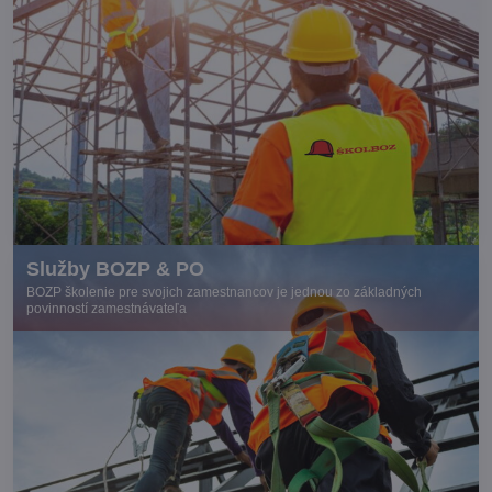
Služby BOZP & PO
BOZP školenie pre svojich zamestnancov je jednou zo základných
povinností zamestnávateľa