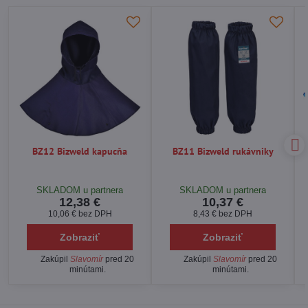
BZ12 Bizweld kapucňa
BZ11 Bizweld rukávniky
SKLADOM u partnera
SKLADOM u partnera
12,38 €
10,37 €
10,06 €
bez DPH
8,43 €
bez DPH
Zobraziť
Zobraziť
Zakúpil
Slavomír
pred 20
Zakúpil
Slavomír
pred 20
minútami.
minútami.