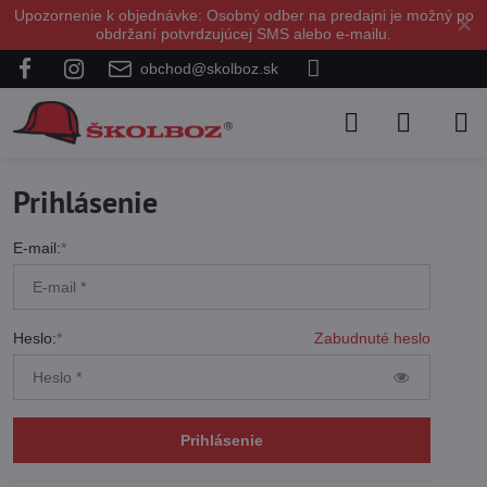
Upozornenie k objednávke: Osobný odber na predajni je možný po
✕
obdržaní potvrdzujúcej SMS alebo e-mailu.
obchod@skolboz.sk
Prihlásenie
E-mail:
*
Heslo:
*
Zabudnuté heslo
Prihlásenie