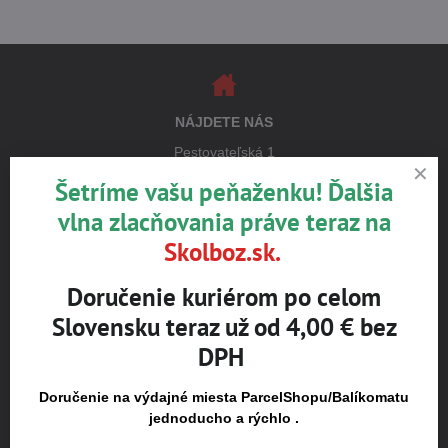
NÁJDETE NÁS
Pestovateľská 1
821 04 Bratislava
Šetríme vašu peňaženku! Ďalšia
vlna zlacňovania práve teraz na
Otváracie hodiny
Skolboz.sk.
pondelok až štvrtok 8:00 – 16:00
piatok 8:00 – 15:00
Doručenie kuriérom po celom
POZOR!!! Otváracie hodiny - prázdninový režim,
Slovensku teraz už od 4,00 € bez
Po - Št 7,00h-15h, Piat. 7,00h-13,00h
DPH
Upozornenie k objednávke:
Osobný odber na predajni je možný
Doručenie na výdajné miesta ParcelShopu/Balíkomatu
jednoducho a rýchlo .
po obdržaní potvrdzujúcej SMS alebo e-mailu.