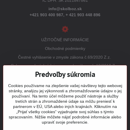
IČ DPH: SK 2021847861
info@skolboz.sk
+421 903 400 987,
+ 421 903 448 896
UŽITOČNÉ INFORMÁCIE
Obchodné podmienky
Čestné vyhlásenie v zmysle zákona č.69/2020 Z.z.
Ochrana osobných údajov v zmysle zákona č. 18/2018 Z.z.
(GDPR)
Predvoľby súkromia
Reklamačný poriadok
Cookies používame na zlepšenie vašej návštevy tejto webovej
Vrátenie tovaru
stránky, analýzu jej výkonnosti a zhromažďovanie údajov o jej
používaní. Na tento účel môžeme použiť nástroje a služby
Tabuľky veľkostí
tretích strán a zhromaždené údaje sa môžu preniesť k
Šitie a potlač odevov
partnerom v EÚ, USA alebo iných krajinách. Kliknutím na
„Prijať všetky cookies“ vyjadrujete svoj súhlas s týmto
Mapa stránky
spracovaním. Nižšie môžete nájsť podrobné informácie alebo
upraviť svoje preferencie.