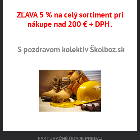
ZĽAVA 5 % na celý sortiment pri
nákupe nad 200 € + DPH .
Externý obsah je blokovaný Voľbami
súkromia
Prajete si načítať externý obsah?
S pozdravom kolektív Školboz.sk
Povoliť tentokrát
Povoliť a zapamätať - súhlas s druhom
cookie: Funkčné
Otvoriť obsah v novom okne
FAKTURAČNÉ ÚDAJE PREDAJ