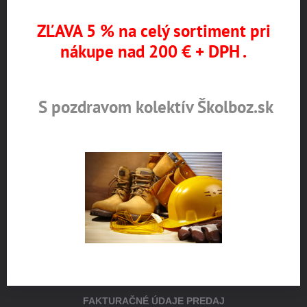
ZĽAVA 5 % na celý sortiment pri
nákupe nad 200 € + DPH .
Externý obsah je blokovaný Voľbami
súkromia
Prajete si načítať externý obsah?
S pozdravom kolektív Školboz.sk
Povoliť tentokrát
Povoliť a zapamätať - súhlas s druhom
cookie: Funkčné
Otvoriť obsah v novom okne
FAKTURAČNÉ ÚDAJE PREDAJ