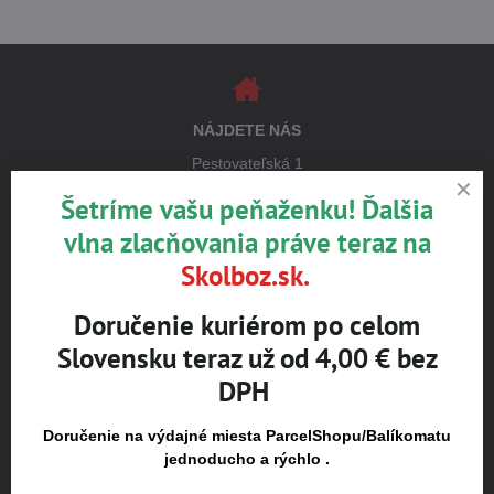
NÁJDETE NÁS
Pestovateľská 1
821 04 Bratislava
Šetríme vašu peňaženku! Ďalšia
vlna zlacňovania práve teraz na
Otváracie hodiny
Skolboz.sk.
pondelok až štvrtok 8:00 – 16:00
piatok 8:00 – 15:00
Doručenie kuriérom po celom
POZOR!!! Otváracie hodiny - prázdninový režim,
Slovensku teraz už od 4,00 € bez
Po - Št 7,00h-15h, Piat. 7,00h-13,00h
DPH
Upozornenie k objednávke:
Osobný odber na predajni je možný
Doručenie na výdajné miesta ParcelShopu/Balíkomatu
jednoducho a rýchlo .
po obdržaní potvrdzujúcej SMS alebo e-mailu.