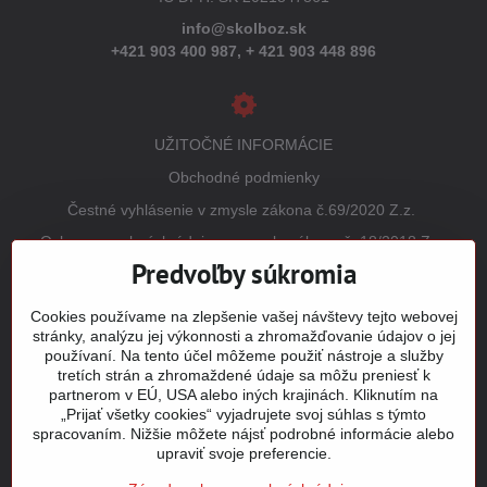
info@skolboz.sk
+421 903 400 987,
+ 421 903 448 896
UŽITOČNÉ INFORMÁCIE
Obchodné podmienky
Čestné vyhlásenie v zmysle zákona č.69/2020 Z.z.
Ochrana osobných údajov v zmysle zákona č. 18/2018 Z.z.
(GDPR)
Predvoľby súkromia
Reklamačný poriadok
Cookies používame na zlepšenie vašej návštevy tejto webovej
Vrátenie tovaru
stránky, analýzu jej výkonnosti a zhromažďovanie údajov o jej
používaní. Na tento účel môžeme použiť nástroje a služby
Tabuľky veľkostí
tretích strán a zhromaždené údaje sa môžu preniesť k
Šitie a potlač odevov
partnerom v EÚ, USA alebo iných krajinách. Kliknutím na
„Prijať všetky cookies“ vyjadrujete svoj súhlas s týmto
Mapa stránky
spracovaním. Nižšie môžete nájsť podrobné informácie alebo
upraviť svoje preferencie.