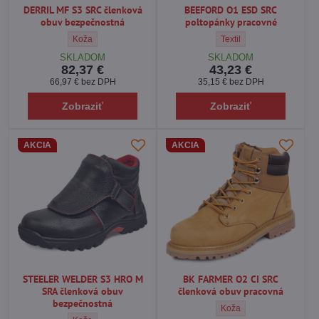
DERRIL MF S3 SRC členková
BEEFORD O1 ESD SRC
obuv bezpečnostná
poltopánky pracovné
DERRIL MF S3 SRC členková obuv bezpečnostná - Vrchný mater
BEEFORD O1 ESD SRC pol
Koža
Textil
SKLADOM
SKLADOM
82,37 €
43,23 €
66,97 €
bez DPH
35,15 €
bez DPH
Zobraziť
Zobraziť
AKCIA
AKCIA
STEELER WELDER S3 HRO M
BK FARMER O2 CI SRC
SRA členková obuv
členková obuv pracovná
bezpečnostná
BK FARMER O2 CI SRC čle
Koža