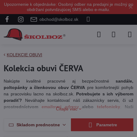
Upozornenie k objednávke: Osobný odber na predajni je možný po
✕
obdržaní potvrdzujúcej SMS alebo e-mailu.
obchod@skolboz.sk
KOLEKCIE OBUVI
Kolekcia obuvi ČERVA
Nakúpte kvalitné pracovné aj bezpečnostné
sandále,
poltopánky a členkovou obuv ČERVA
pre komfortnejší pohyb
na pracovisku lacno na skolboz.sk.
Potrebujete s ich výberom
poradiť?
Neváhajte kontaktovať náš zákaznícky servis, či už
prostredníctvom
emailovej adresy
alebo
telefonicky
. Naši
Čítajte viac
pracovníci vám vo všetkom radi vyjdú v ústrety a poradia.
Skladom prednostne
Parametre