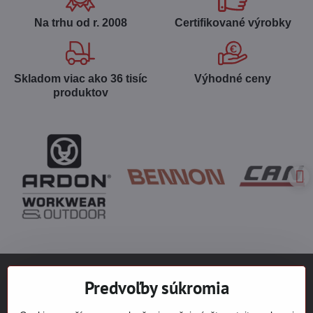
Na trhu od r​. 2008
Certifikované výrobky
Skladom viac ako 36 tisíc
Výhodné ceny
produktov
Predvoľby súkromia
NÁJDETE NÁS