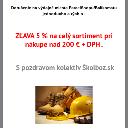
Doručenie na výdajné miesta ParcelShopu/Balíkomatu
jednoducho a rýchlo .
ZĽAVA 5 % na celý sortiment pri
YUWILL MF ESD S1P SRC
GEARGRINT S1 MF SRC
poltopánky bezpečnostné
poltopánka bezpečnostná
nákupe nad 200 € + DPH .
YUWILL MF ESD S1P SRC poltopánky bezpečnostné - Vrchný ma
GEARGRINT S1 MF SRC po
Koža
Textil
SKLADOM
SKLADOM
52,51 €
25,26 €
S pozdravom kolektív Školboz.sk
42,69 €
bez DPH
20,54 €
bez DPH
Zobraziť
Zobraziť
AKCIA
AKCIA