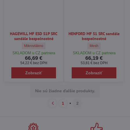
HAGEWILL MF ESD S1P SRC
HENFORD MF S1 SRC sandále
sandále bezpečnostné
bezpečnostné
HAGEWILL MF ESD S1P SRC sandále bezpečnostné - Vrchný mater
HENFORD MF S1 SRC sand
Mikrovlákno
Mesh
SKLADOM u CZ partnera
SKLADOM u CZ partnera
66,69 €
66,19 €
54,22 €
bez DPH
53,81 €
bez DPH
Zobraziť
Zobraziť
Nie sú žiadne ďalšie produkty.
1
2