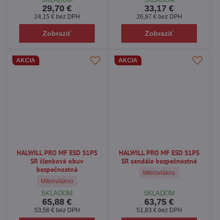
29,70 €
33,17 €
24,15 €
bez DPH
26,97 €
bez DPH
Zobraziť
Zobraziť
AKCIA
AKCIA
HALWILL PRO MF ESD S1PS
HALWILL PRO MF ESD S1PS
SR členková obuv
SR sandále bezpečnostné
bezpečnostná
HALWILL PRO MF ESD S1PS S
Mikrovlákno
HALWILL PRO MF ESD S1PS SR členková obuv bezpečnostná - Vrch
Mikrovlákno
SKLADOM
SKLADOM
65,88 €
63,75 €
53,56 €
bez DPH
51,83 €
bez DPH