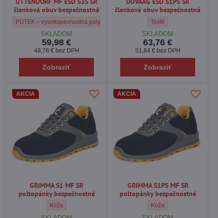
UTTENDORF MF ESD S3S SR
DUVAAG ESD S1PS SR
členková obuv bezpečnostná
členková obuv bezpečnostná
UTTENDORF MF ESD S3S SR členková obuv bezpečnostná - Vrchný materiá
DUVAAG ESD S1PS SR čle
PUTEK – vysokopevnostná polyamidová tkanina
Textil
SKLADOM
SKLADOM
59,98 €
63,76 €
48,76 €
bez DPH
51,84 €
bez DPH
Zobraziť
Zobraziť
AKCIA
AKCIA
GRIMMA S1 MF SR
GRIMMA S1PS MF SR
poltopánky bezpečnostné
poltopánky bezpečnostné
GRIMMA S1 MF SR poltopánky bezpečnostné - Vrchný materiál 
GRIMMA S1PS MF SR polto
Koža
Koža
SKLADOM
SKLADOM