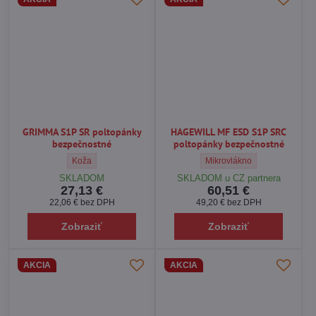
GRIMMA S1P SR poltopánky
HAGEWILL MF ESD S1P SRC
bezpečnostné
poltopánky bezpečnostné
GRIMMA S1P SR poltopánky bezpečnostné - Vrchný materiál ob
HAGEWILL MF ESD S1P SRC p
Koža
Mikrovlákno
SKLADOM
SKLADOM u CZ partnera
27,13 €
60,51 €
22,06 €
bez DPH
49,20 €
bez DPH
Zobraziť
Zobraziť
AKCIA
AKCIA