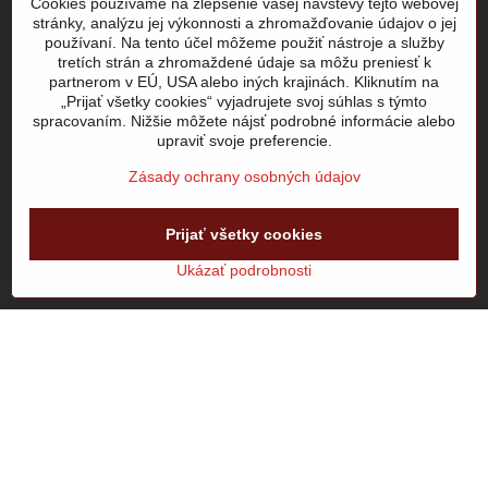
Cookies používame na zlepšenie vašej návštevy tejto webovej
stránky, analýzu jej výkonnosti a zhromažďovanie údajov o jej
Pestovateľská 1
používaní. Na tento účel môžeme použiť nástroje a služby
821 04 Bratislava
tretích strán a zhromaždené údaje sa môžu preniesť k
partnerom v EÚ, USA alebo iných krajinách. Kliknutím na
„Prijať všetky cookies“ vyjadrujete svoj súhlas s týmto
Otváracie hodiny
spracovaním. Nižšie môžete nájsť podrobné informácie alebo
pondelok až štvrtok 8:00 – 16:00
upraviť svoje preferencie.
piatok 8:00 – 15:00
Zásady ochrany osobných údajov
POZOR!!! Otváracie hodiny - prázdninový režim,
Po - Št 7,00h-15h, Piat. 7,00h-13,00h
Prijať všetky cookies
Upozornenie k objednávke:
Ukázať podrobnosti
Osobný odber na predajni je možný
po obdržaní potvrdzujúcej SMS alebo e-mailu.
Externý obsah je blokovaný Voľbami
súkromia