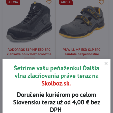
AKCIA
AKCIA
VADORROS S1P MF ESD SRC
YUWILL MF ESD S1P SRC
členková obuv bezpečnostná
sandále bezpečnostné
VADORROS S1P MF ESD SRC členková obuv bezpečnostná - Vrc
YUWILL MF ESD S1P SRC 
Textil
Koža
Šetríme vašu peňaženku! Ďalšia
SKLADOM
SKLADOM
53,34 €
55,25 €
vlna zlacňovania práve teraz na
43,37 €
bez DPH
44,92 €
bez DPH
Skolboz.sk.
Zobraziť
Zobraziť
Doručenie kuriérom po celom
AKCIA
AKCIA
Slovensku teraz už od 4,00 € bez
DPH