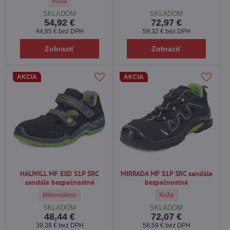
STEELER WELDER S3 HRO M SRA členková obuv bezpečnostná 
Koža
SKLADOM
SKLADOM
54,92 €
72,97 €
44,65 €
bez DPH
59,32 €
bez DPH
Zobraziť
Zobraziť
AKCIA
AKCIA
HALWILL MF ESD S1P SRC
MIRRADA MF S1P SRC sandále
sandále bezpečnostné
bezpečnostné
HALWILL MF ESD S1P SRC sandále bezpečnostné - Vrchný materiá
MIRRADA MF S1P SRC san
Mikrovlákno
Koža
SKLADOM
SKLADOM
48,44 €
72,07 €
39,38 €
bez DPH
58,59 €
bez DPH