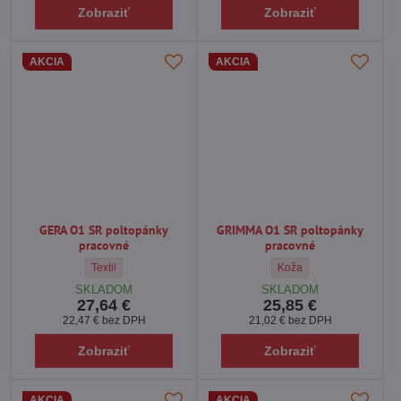
Zobraziť
Zobraziť
AKCIA
AKCIA
GERA O1 SR poltopánky
GRIMMA O1 SR poltopánky
pracovné
pracovné
GERA O1 SR poltopánky pracovné - Vrchný materiál obuvi:
GRIMMA O1 SR poltopánky
Textil
Koža
SKLADOM
SKLADOM
27,64 €
25,85 €
22,47 €
bez DPH
21,02 €
bez DPH
Zobraziť
Zobraziť
AKCIA
AKCIA