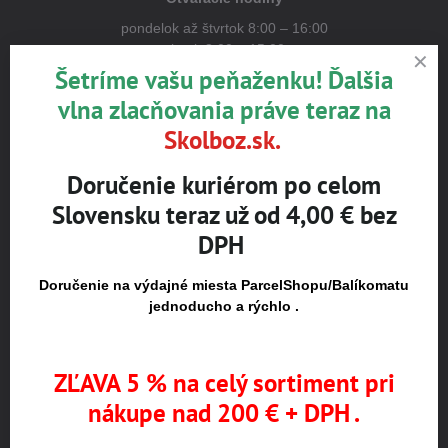
pondelok až štvrtok 8:00 – 16:00
piatok 8:00 – 15:00
Šetríme vašu peňaženku! Ďalšia
POZOR!!! Otváracie hodiny - prázdninový režim,
vlna zlacňovania práve teraz na
Po - Št 7,00h-15h, Piat. 7,00h-13,00h
Skolboz.sk.
Upozornenie k objednávke:
Osobný odber na predajni je možný
Doručenie kuriérom po celom
po obdržaní potvrdzujúcej SMS alebo e-mailu.
Slovensku teraz už od 4,00 € bez
DPH
Doručenie na výdajné miesta ParcelShopu/Balíkomatu
jednoducho a rýchlo .
Externý obsah je blokovaný Voľbami
súkromia
Prajete si načítať externý obsah?
ZĽAVA 5 % na celý sortiment pri
nákupe nad 200 € + DPH .
Povoliť tentokrát