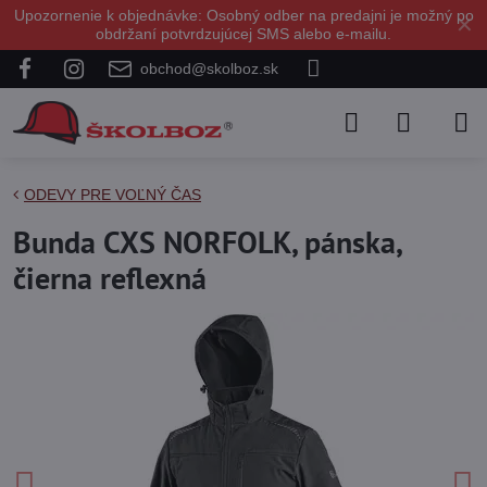
Upozornenie k objednávke: Osobný odber na predajni je možný po
✕
obdržaní potvrdzujúcej SMS alebo e-mailu.
obchod@skolboz.sk
ODEVY PRE VOĽNÝ ČAS
Bunda CXS NORFOLK, pánska,
čierna reflexná