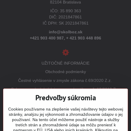
82104 Bratislava
IČO: 35 890 363
DIČ: 2021847861
IČ DPH: SK 2021847861
info@skolboz.sk
+421 903 400 987,
+ 421 903 448 896
UŽITOČNÉ INFORMÁCIE
Obchodné podmienky
Čestné vyhlásenie v zmysle zákona č.69/2020 Z.z.
Ochrana osobných údajov v zmysle zákona č. 18/2018 Z.z.
(GDPR)
Predvoľby súkromia
Reklamačný poriadok
Cookies používame na zlepšenie vašej návštevy tejto webovej
Vrátenie tovaru
stránky, analýzu jej výkonnosti a zhromažďovanie údajov o jej
používaní. Na tento účel môžeme použiť nástroje a služby
Tabuľky veľkostí
tretích strán a zhromaždené údaje sa môžu preniesť k
Šitie a potlač odevov
partnerom v EÚ, USA alebo iných krajinách. Kliknutím na