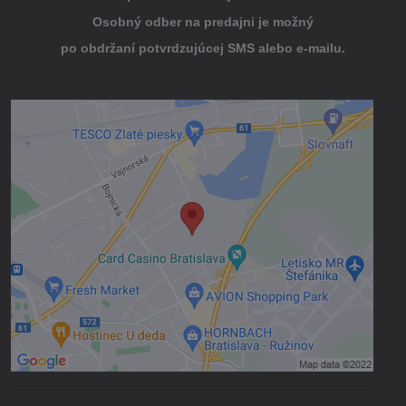
Osobný odber na predajni je možný
po obdržaní potvrdzujúcej SMS alebo e-mailu.
Externý obsah je blokovaný Voľbami
súkromia
Prajete si načítať externý obsah?
Povoliť tentokrát
Povoliť a zapamätať - súhlas s druhom
cookie: Funkčné
Otvoriť obsah v novom okne