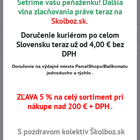
Šetríme vašu peňaženku! Ďalšia
vlna zlacňovania práve teraz na
Vrchný materiál
Polyester
odevu:
Skolboz.sk.
Použité materiály
Doručenie kuriérom po celom
Slovensku teraz už od 4,00 € bez
DPH
Doručenie na výdajné miesta ParcelShopu/Balíkomatu
jednoducho a rýchlo .
Na trhu od r​. 2008
Certifikované výrobky
ZĽAVA 5 % na celý sortiment pri
Skladom viac ako 36 tisíc
Výhodné ceny
nákupe nad 200 € + DPH .
produktov
S pozdravom kolektív Školboz.sk