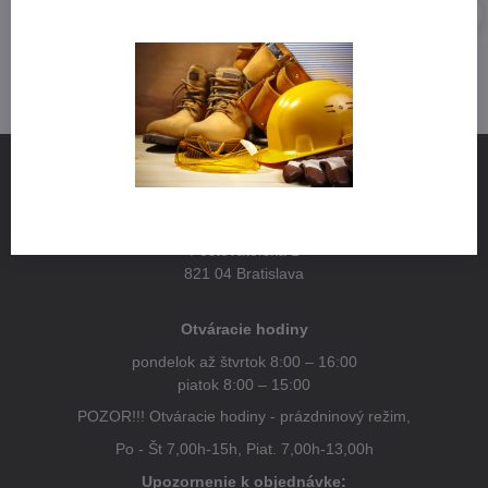
NÁJDETE NÁS
Pestovateľská 1
821 04 Bratislava
Otváracie hodiny
pondelok až štvrtok 8:00 – 16:00
piatok 8:00 – 15:00
POZOR!!! Otváracie hodiny - prázdninový režim,
Po - Št 7,00h-15h, Piat. 7,00h-13,00h
Upozornenie k objednávke: