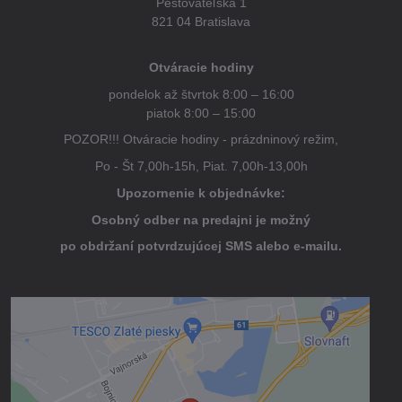
Pestovateľská 1
821 04 Bratislava
Otváracie hodiny
pondelok až štvrtok 8:00 – 16:00
piatok 8:00 – 15:00
POZOR!!! Otváracie hodiny - prázdninový režim,
Po - Št 7,00h-15h, Piat. 7,00h-13,00h
Upozornenie k objednávke:
Osobný odber na predajni je možný
po obdržaní potvrdzujúcej SMS alebo e-mailu.
Externý obsah je blokovaný Voľbami
súkromia
Prajete si načítať externý obsah?