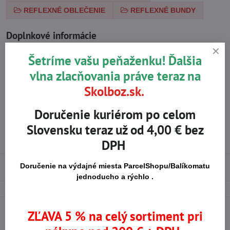
REFLEXNÉ OBLEČENIE
REFLEXNÉ BUNDY
Doplnkové informácie
Kategória:
REFLEXNÉ OBLEČENIE
Šetríme vašu peňaženku! Ďalšia
vlna zlacňovania práve teraz na
Vrchný materiál
Polyester
odevu:
Skolboz.sk.
Povrstvenie:
TPU membrána
Doručenie kuriérom po celom
Normy pre použitie:
EN ISO 20471 – znížená viditeľnosť
Slovensku teraz už od 4,00 € bez
Vlastnosti odevu:
Vodeodolný
,
Prievzdušné
,
Vetruvzdorný
DPH
Doručenie na výdajné miesta ParcelShopu/Balíkomatu
Použité materiály
jednoducho a rýchlo .
ZĽAVA 5 % na celý sortiment pri