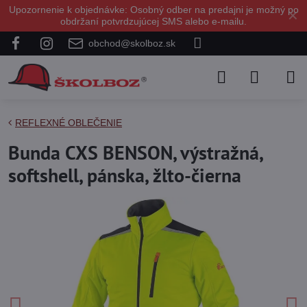
Upozornenie k objednávke: Osobný odber na predajni je možný po
✕
obdržaní potvrdzujúcej SMS alebo e-mailu.
obchod@skolboz.sk
REFLEXNÉ OBLEČENIE
Bunda CXS BENSON, výstražná,
softshell, pánska, žlto-čierna