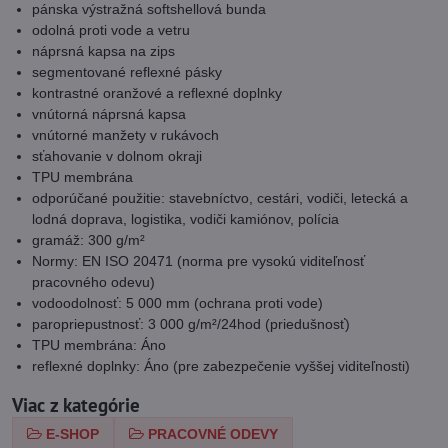
pánska výstražná softshellová bunda
odolná proti vode a vetru
náprsná kapsa na zips
segmentované reflexné pásky
kontrastné oranžové a reflexné doplnky
vnútorná náprsná kapsa
vnútorné manžety v rukávoch
sťahovanie v dolnom okraji
TPU membrána
odporúčané použitie: stavebníctvo, cestári, vodiči, letecká a
lodná doprava, logistika, vodiči kamiónov, polícia
gramáž: 300 g/m²
Normy: EN ISO 20471 (norma pre vysokú viditeľnosť
pracovného odevu)
vodoodolnosť: 5 000 mm (ochrana proti vode)
paropriepustnosť: 3 000 g/m²/24hod (priedušnosť)
TPU membrána: Áno
reflexné doplnky: Áno (pre zabezpečenie vyššej viditeľnosti)
Viac z kategórie
E-SHOP
PRACOVNÉ ODEVY