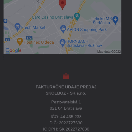
Povoliť tentokrát
Povoliť a zapamätať - súhlas s druhom
cookie: Funkčné
Otvoriť obsah v novom okne
FAKTURAČNÉ ÚDAJE PREDAJ
ŠKOLBOZ - SK s.r.o.
Pestovateľská 1
821 04 Bratislava
IČO: 44 465 238
DIČ: 2022727630
IČ DPH: SK 2022727630