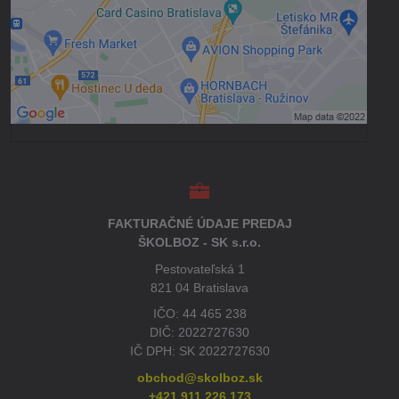
Povoliť tentokrát
Povoliť a zapamätať - súhlas s druhom
cookie: Funkčné
Otvoriť obsah v novom okne
FAKTURAČNÉ ÚDAJE PREDAJ
ŠKOLBOZ - SK s.r.o.
Pestovateľská 1
821 04 Bratislava
IČO: 44 465 238
DIČ: 2022727630
IČ DPH: SK 2022727630
obchod@skolboz.sk
+421 911 226 173