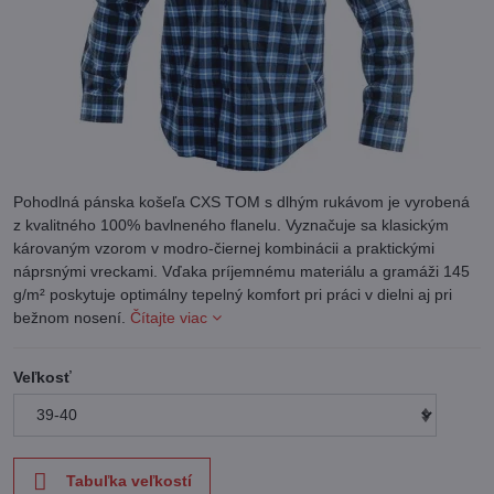
Pohodlná pánska košeľa CXS TOM s dlhým rukávom je vyrobená
z kvalitného 100% bavlneného flanelu. Vyznačuje sa klasickým
károvaným vzorom v modro-čiernej kombinácii a praktickými
náprsnými vreckami. Vďaka príjemnému materiálu a gramáži 145
g/m² poskytuje optimálny tepelný komfort pri práci v dielni aj pri
bežnom nosení.
Čítajte viac
Veľkosť
Tabuľka veľkostí