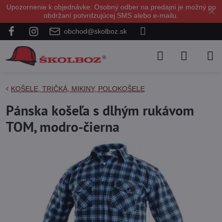
Upozornenie k objednávke: Osobný odber na predajni je možný po
✕
obdržaní potvrdzujúcej SMS alebo e-mailu.
obchod@skolboz.sk
KOŠELE, TRIČKÁ, MIKINY, POLOKOŠELE
Pánska košeľa s dlhým rukávom
TOM, modro-čierna