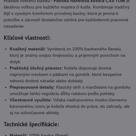
Hľadáte overenú klasiku?
Pánska flanelová košeľa CXS TOM
je
ideálnou voľbou pre každého majstra či kutila. Kombinuje tradičný
štýl s vysokým komfortom prírodnej bavlny, ktorá je jemná k
pokožke a zároveň dostatočne odolná pre každodenné pracovné
nasadenie.
Kľúčové vlastnosti:
Kvalitný materiál:
Vyrobená zo 100% bavlneného flanelu,
ktorý je známy svojou hrejivosťou a príjemným povrchom na
dotyk.
Praktický úložný priestor:
Košeľa disponuje dvoma
náprsnými vreckami s pätkami na gombík, ktoré bezpečne
odnesú drobné náradie alebo doklady.
Prepracované detaily:
Klasický strih s manžetami na gombíky
umožňuje ľahkú reguláciu dĺžky rukávov podľa potreby.
Všestranné využitie:
Vďaka nadčasovému modro-čiernemu
károvanému vzoru je košeľa vhodná do práce, do záhrady, ale
aj na voľnočasové aktivity.
Technické špecifikácie:
Materiál:
100% bavlna (flanel)