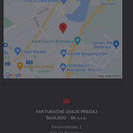
Externý obsah je blokovaný Voľbami
súkromia
Prajete si načítať externý obsah?
Povoliť tentokrát
Povoliť a zapamätať - súhlas s druhom
cookie: Funkčné
Otvoriť obsah v novom okne
FAKTURAČNÉ ÚDAJE PREDAJ
ŠKOLBOZ - SK s.r.o.
Pestovateľská 1
821 04 Bratislava