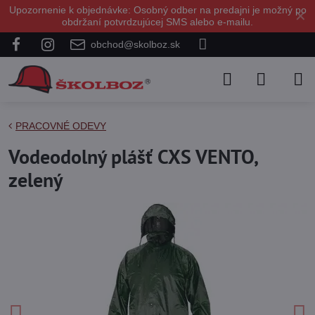
Upozornenie k objednávke: Osobný odber na predajni je možný po
✕
obdržaní potvrdzujúcej SMS alebo e-mailu.
obchod@skolboz.sk
PRACOVNÉ ODEVY
Vodeodolný plášť CXS VENTO,
zelený