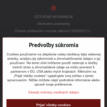
UŽITOČNÉ INFORMÁCIE
Obchodné podmienky
Čestné vyhlásenie v zmysle zákona č.69/2020 Z.z.
Ochrana osobných údajov v zmysle zákona č. 18/2018 Z.z.
(GDPR)
Predvoľby súkromia
Reklamačný poriadok
Cookies používame na zlepšenie vašej návštevy tejto webovej
Vrátenie tovaru
stránky, analýzu jej výkonnosti a zhromažďovanie údajov o jej
používaní. Na tento účel môžeme použiť nástroje a služby
Tabuľky veľkostí
tretích strán a zhromaždené údaje sa môžu preniesť k
Šitie a potlač odevov
partnerom v EÚ, USA alebo iných krajinách. Kliknutím na
„Prijať všetky cookies“ vyjadrujete svoj súhlas s týmto
Mapa stránky
spracovaním. Nižšie môžete nájsť podrobné informácie alebo
upraviť svoje preferencie.
Zásady ochrany osobných údajov
©
2026
Copyright
Prijať všetky cookies
Predvoľby súkromia
Zásady ochrany osobných údajov