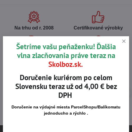
Na trhu od r​. 2008
Certifikované výrobky
Šetríme vašu peňaženku! Ďalšia
Skladom viac ako 36 tisíc
Výhodné ceny
vlna zlacňovania práve teraz na
produktov
Skolboz.sk.
Doručenie kuriérom po celom
Slovensku teraz už od 4,00 € bez
DPH
Doručenie na výdajné miesta ParcelShopu/Balíkomatu
jednoducho a rýchlo .