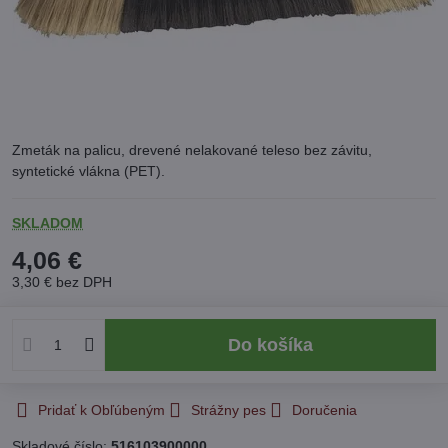
Zmeták na palicu, drevené nelakované teleso bez závitu,
syntetické vlákna (PET).
SKLADOM
4,06 €
3,30 €
bez DPH
Do košíka
Pridať k Obľúbeným
Strážny pes
Doručenia
Skladové číslo:
516103900000