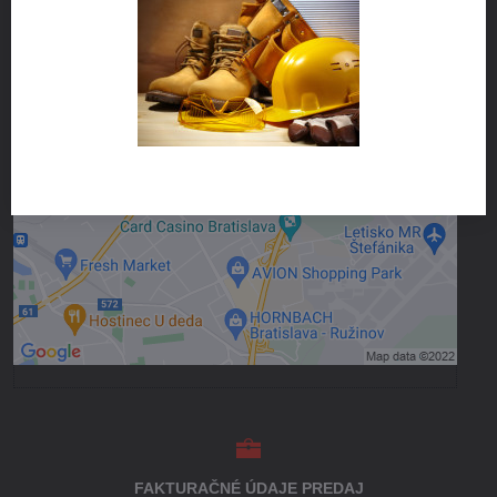
Externý obsah je blokovaný Voľbami
súkromia
Prajete si načítať externý obsah?
Povoliť tentokrát
Povoliť a zapamätať - súhlas s druhom
cookie: Funkčné
Otvoriť obsah v novom okne
FAKTURAČNÉ ÚDAJE PREDAJ