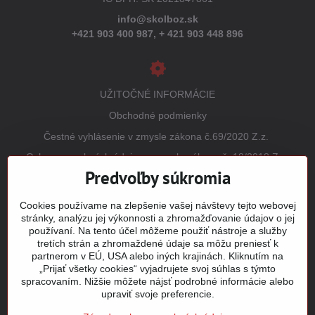
info@skolboz.sk
+421 903 400 987,
+ 421 903 448 896
UŽITOČNÉ INFORMÁCIE
Obchodné podmienky
Čestné vyhlásenie v zmysle zákona č.69/2020 Z.z.
Ochrana osobných údajov v zmysle zákona č. 18/2018 Z.z.
(GDPR)
Predvoľby súkromia
Reklamačný poriadok
Cookies používame na zlepšenie vašej návštevy tejto webovej
Vrátenie tovaru
stránky, analýzu jej výkonnosti a zhromažďovanie údajov o jej
používaní. Na tento účel môžeme použiť nástroje a služby
Tabuľky veľkostí
tretích strán a zhromaždené údaje sa môžu preniesť k
Šitie a potlač odevov
partnerom v EÚ, USA alebo iných krajinách. Kliknutím na
„Prijať všetky cookies“ vyjadrujete svoj súhlas s týmto
Mapa stránky
spracovaním. Nižšie môžete nájsť podrobné informácie alebo
upraviť svoje preferencie.