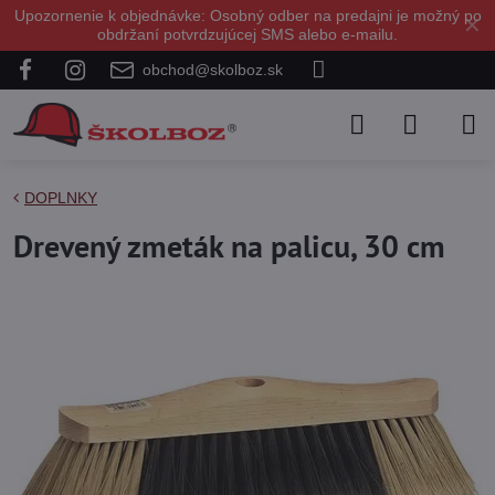
Upozornenie k objednávke: Osobný odber na predajni je možný po
✕
obdržaní potvrdzujúcej SMS alebo e-mailu.
obchod@skolboz.sk
DOPLNKY
Drevený zmeták na palicu, 30 cm