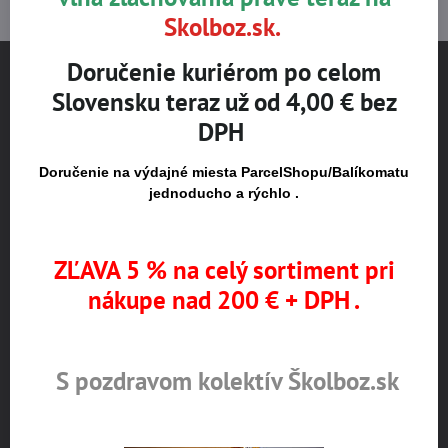
Skolboz.sk.
Doručenie kuriérom po celom
Slovensku teraz už od 4,00 € bez
NÁJDETE NÁS
DPH
Pestovateľská 1
821 04 Bratislava
Doručenie na výdajné miesta ParcelShopu/Balíkomatu
jednoducho a rýchlo .
Otváracie hodiny
pondelok až štvrtok 8:00 – 16:00
ZĽAVA 5 % na celý sortiment pri
piatok 8:00 – 15:00
nákupe nad 200 € + DPH .
POZOR!!! Otváracie hodiny - prázdninový režim,
Po - Št 7,00h-15h, Piat. 7,00h-13,00h
Upozornenie k objednávke:
S pozdravom kolektív Školboz.sk
Osobný odber na predajni je možný
po obdržaní potvrdzujúcej SMS alebo e-mailu.