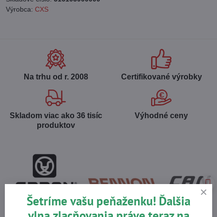
Výrobca:
CXS
Na trhu od r​. 2008
Certifikované výrobky
Skladom viac ako 36 tisíc
Výhodné ceny
produktov
Šetríme vašu peňaženku! Ďalšia
vlna zlacňovania práve teraz na