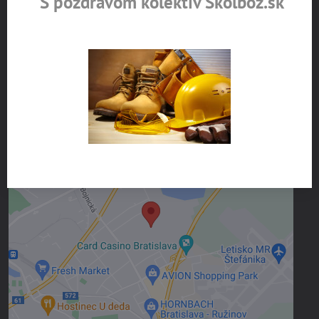
S pozdravom kolektív Školboz.sk
Po - Št 7,00h-15h, Piat. 7,00h-13,00h
Upozornenie k objednávke:
Osobný odber na predajni je možný
po obdržaní potvrdzujúcej SMS alebo e-mailu.
Externý obsah je blokovaný Voľbami
súkromia
Prajete si načítať externý obsah?
Povoliť tentokrát
Povoliť a zapamätať - súhlas s druhom
cookie: Funkčné