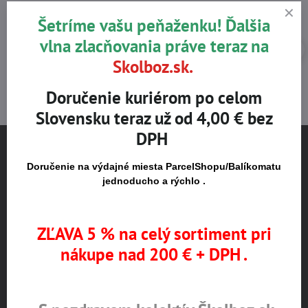
Šetríme vašu peňaženku! Ďalšia
vlna zlacňovania práve teraz na
Skolboz.sk.
Doručenie kuriérom po celom
Slovensku teraz už od 4,00 € bez
DPH
Doručenie na výdajné miesta ParcelShopu/Balíkomatu
NÁJDETE NÁS
jednoducho a rýchlo .
Pestovateľská 1
821 04 Bratislava
ZĽAVA 5 % na celý sortiment pri
Otváracie hodiny
nákupe nad 200 € + DPH .
pondelok až štvrtok 8:00 – 16:00
piatok 8:00 – 15:00
POZOR!!! Otváracie hodiny - prázdninový režim,