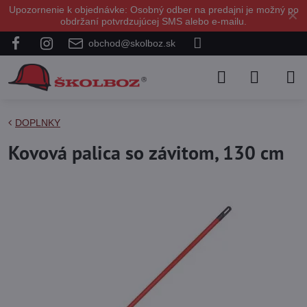
Upozornenie k objednávke: Osobný odber na predajni je možný po
✕
obdržaní potvrdzujúcej SMS alebo e-mailu.
obchod@skolboz.sk
DOPLNKY
Kovová palica so závitom, 130 cm