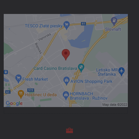
Externý obsah je blokovaný Voľbami
súkromia
Prajete si načítať externý obsah?
Povoliť tentokrát
Povoliť a zapamätať - súhlas s druhom
cookie: Funkčné
Otvoriť obsah v novom okne