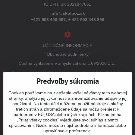
IČ DPH: SK 2021847861
info@skolboz.sk
+421 903 400 987,
+ 421 903 448 896
UŽITOČNÉ INFORMÁCIE
Obchodné podmienky
Čestné vyhlásenie v zmysle zákona č.69/2020 Z.z.
Ochrana osobných údajov v zmysle zákona č. 18/2018 Z.z.
(GDPR)
Predvoľby súkromia
Reklamačný poriadok
Cookies používame na zlepšenie vašej návštevy tejto webovej
Vrátenie tovaru
stránky, analýzu jej výkonnosti a zhromažďovanie údajov o jej
používaní. Na tento účel môžeme použiť nástroje a služby
Tabuľky veľkostí
tretích strán a zhromaždené údaje sa môžu preniesť k
Šitie a potlač odevov
partnerom v EÚ, USA alebo iných krajinách. Kliknutím na
„Prijať všetky cookies“ vyjadrujete svoj súhlas s týmto
Mapa stránky
spracovaním. Nižšie môžete nájsť podrobné informácie alebo
upraviť svoje preferencie.