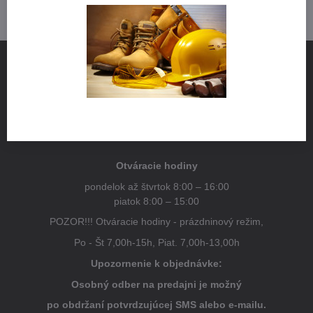
NÁJDETE NÁS
Pestovateľská 1
821 04 Bratislava
Otváracie hodiny
pondelok až štvrtok 8:00 – 16:00
piatok 8:00 – 15:00
POZOR!!! Otváracie hodiny - prázdninový režim,
Po - Št 7,00h-15h, Piat. 7,00h-13,00h
Upozornenie k objednávke:
Osobný odber na predajni je možný
po obdržaní potvrdzujúcej SMS alebo e-mailu.