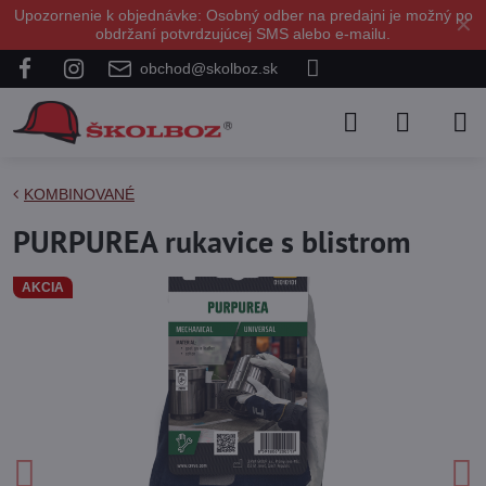
Upozornenie k objednávke: Osobný odber na predajni je možný po
✕
obdržaní potvrdzujúcej SMS alebo e-mailu.
obchod@skolboz.sk
KOMBINOVANÉ
PURPUREA rukavice s blistrom
AKCIA