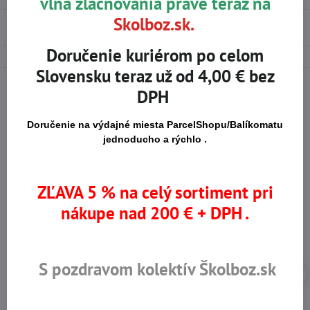
vlna zlacňovania práve teraz na
Skolboz.sk.
Použité materiály
Doručenie kuriérom po celom
Slovensku teraz už od 4,00 € bez
DPH
Na trhu od r​. 2008
Certifikované výrobky
Doručenie na výdajné miesta ParcelShopu/Balíkomatu
jednoducho a rýchlo .
Skladom viac ako 36 tisíc
Výhodné ceny
ZĽAVA 5 % na celý sortiment pri
produktov
nákupe nad 200 € + DPH .
S pozdravom kolektív Školboz.sk