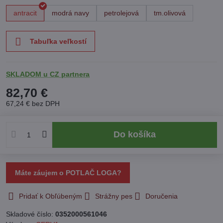
antracit
modrá navy
petrolejová
tm.olivová
Tabuľka veľkostí
SKLADOM u CZ partnera
82,70 €
67,24 €
bez DPH
Do košíka
Máte záujem o POTLAČ LOGA?
Pridať k Obľúbeným
Strážny pes
Doručenia
Skladové číslo:
0352000561046