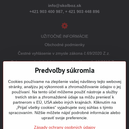
info@skolboz.sk
+421 903 400 987,
+ 421 903 448 896
UŽITOČNÉ INFORMÁCIE
Obchodné podmienky
Čestné vyhlásenie v zmysle zákona č.69/2020 Z.z.
Ochrana osobných údajov v zmysle zákona č. 18/2018 Z.z.
(GDPR)
Predvoľby súkromia
Reklamačný poriadok
Cookies používame na zlepšenie vašej návštevy tejto webovej
Vrátenie tovaru
stránky, analýzu jej výkonnosti a zhromažďovanie údajov o jej
používaní. Na tento účel môžeme použiť nástroje a služby
Tabuľky veľkostí
tretích strán a zhromaždené údaje sa môžu preniesť k
Šitie a potlač odevov
partnerom v EÚ, USA alebo iných krajinách. Kliknutím na
„Prijať všetky cookies“ vyjadrujete svoj súhlas s týmto
Mapa stránky
spracovaním. Nižšie môžete nájsť podrobné informácie alebo
upraviť svoje preferencie.
Zásady ochrany osobných údajov