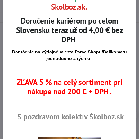
NEURUM
Skolboz.sk.
Doručenie kuriérom po celom
Slovensku teraz už od 4,00 € bez
DPH
Na trhu od r​. 2008
Certifikované výrobky
Doručenie na výdajné miesta ParcelShopu/Balíkomatu
jednoducho a rýchlo .
Skladom viac ako 36 tisíc
Výhodné ceny
produktov
ZĽAVA 5 % na celý sortiment pri
nákupe nad 200 € + DPH .
S pozdravom kolektív Školboz.sk