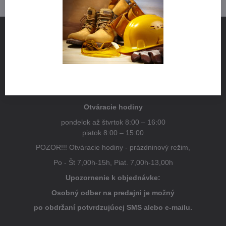
NÁJDETE NÁS
Pestovateľská 1
821 04 Bratislava
Otváracie hodiny
pondelok až štvrtok 8:00 – 16:00
piatok 8:00 – 15:00
POZOR!!! Otváracie hodiny - prázdninový režim,
Po - Št 7,00h-15h, Piat. 7,00h-13,00h
Upozornenie k objednávke:
Osobný odber na predajni je možný
po obdržaní potvrdzujúcej SMS alebo e-mailu.