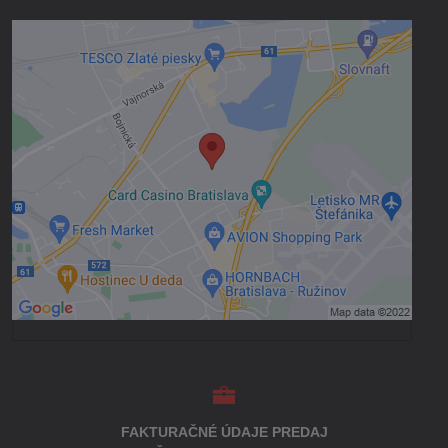
Externý obsah je blokovaný Voľbami
súkromia
Prajete si načítať externý obsah?
Povoliť tentokrát
Povoliť a zapamätať - súhlas s druhom
cookie: Funkčné
Otvoriť obsah v novom okne
FAKTURAČNÉ ÚDAJE PREDAJ