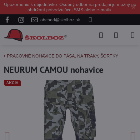
Upozornenie k objednávke: Osobný odber na predajni je možný po
✕
obdržaní potvrdzujúcej SMS alebo e-mailu.
obchod@skolboz.sk
PRACOVNÉ NOHAVICE DO PÁSA, NA TRAKY, ŠORTKY
NEURUM CAMOU nohavice
AKCIA