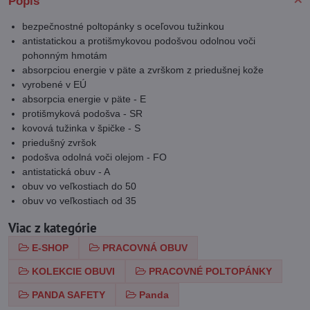
Popis
bezpečnostné poltopánky s oceľovou tužinkou
antistatickou a protišmykovou podošvou odolnou voči
pohonným hmotám
absorpciou energie v päte a zvrškom z priedušnej kože
vyrobené v EÚ
absorpcia energie v päte - E
protišmyková podošva - SR
kovová tužinka v špičke - S
priedušný zvršok
podošva odolná voči olejom - FO
antistatická obuv - A
obuv vo veľkostiach do 50
obuv vo veľkostiach od 35
Viac z kategórie
E-SHOP
PRACOVNÁ OBUV
KOLEKCIE OBUVI
PRACOVNÉ POLTOPÁNKY
PANDA SAFETY
Panda