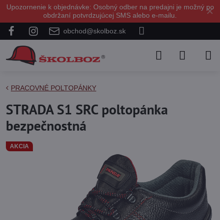
Upozornenie k objednávke: Osobný odber na predajni je možný po
✕
obdržaní potvrdzujúcej SMS alebo e-mailu.
obchod@skolboz.sk
PRACOVNÉ POLTOPÁNKY
STRADA S1 SRC poltopánka
bezpečnostná
AKCIA