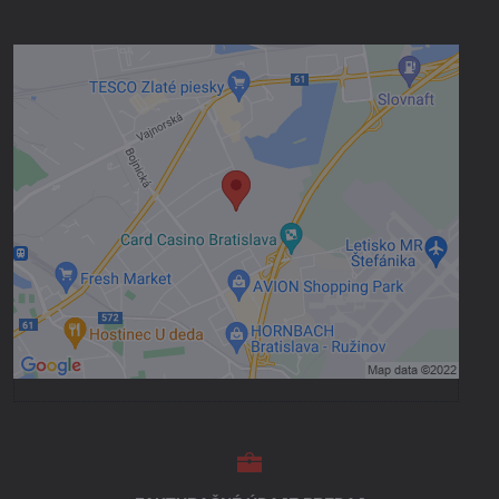
Externý obsah je blokovaný Voľbami
súkromia
Prajete si načítať externý obsah?
Povoliť tentokrát
Povoliť a zapamätať - súhlas s druhom
cookie: Funkčné
Otvoriť obsah v novom okne