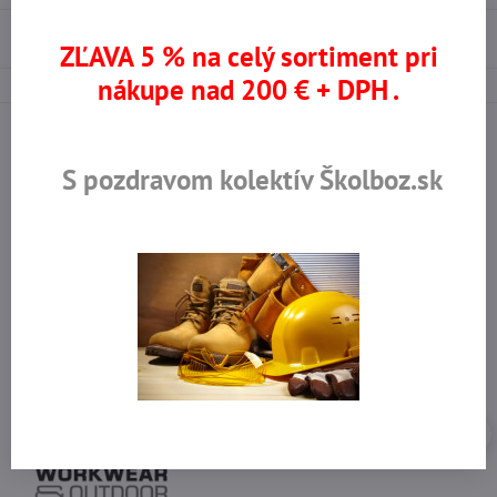
Použité materiály
ZĽAVA 5 % na celý sortiment pri
nákupe nad 200 € + DPH .
S pozdravom kolektív Školboz.sk
Na trhu od r​. 2008
Certifikované výrobky
Skladom viac ako 36 tisíc
Výhodné ceny
produktov