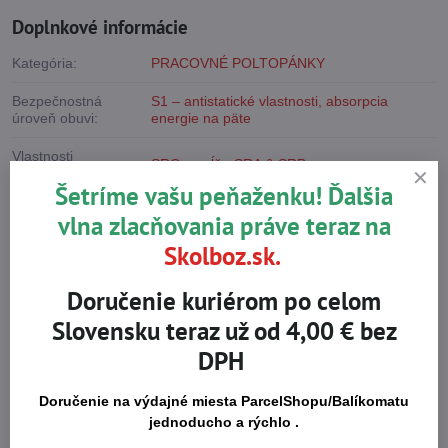
Doplnkové informácie
Kategória:
PRACOVNÉ POLTOPÁNKY
Bezpečnostná
S1 – antistatické vlastnosti, absorpcia
úroveň obuvi:
energie na päte
Vlastnosti
SRC – spĺňa SRA & SRB
podrážky:
Šetríme vašu peňaženku! Ďalšia
Vystužená špička:
Áno
vlna zlacňovania práve teraz na
Skolboz.sk.
Vrchný materiál
Koža
obuvi:
Doručenie kuriérom po celom
Materiál podošvy:
PU/PU – dvojhustotný polyuretan
Slovensku teraz už od 4,00 € bez
Automobilový priemysel
,
Poľnohospodárstvo,
DPH
lesníctvo, rybolov, hobby
,
Preprava a
Priemysel:
skladovanie
,
Stavba
,
Strojárstvo, ľahký
priemysel
,
Ťažký priemysel
Doručenie na výdajné miesta ParcelShopu/Balíkomatu
jednoducho a rýchlo .
Normy pre použitie:
EN ISO 20345 – bezpečnostná obuv