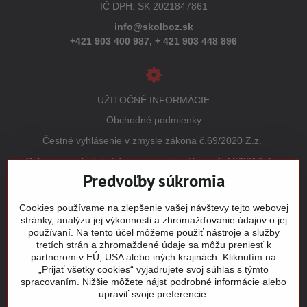
IČ DPH: SK 2021847861
info@skolboz.sk
+421 903 400 987,
+ 421 903 448 896
UŽITOČNÉ INFORMÁCIE
Obchodné podmienky
Čestné vyhlásenie v zmysle zákona č.69/2020 Z.z.
Ochrana osobných údajov v zmysle zákona č. 18/2018 Z.z.
(GDPR)
Predvoľby súkromia
Reklamačný poriadok
Cookies používame na zlepšenie vašej návštevy tejto webovej
Vrátenie tovaru
stránky, analýzu jej výkonnosti a zhromažďovanie údajov o jej
používaní. Na tento účel môžeme použiť nástroje a služby
Tabuľky veľkostí
tretích strán a zhromaždené údaje sa môžu preniesť k
Šitie a potlač odevov
partnerom v EÚ, USA alebo iných krajinách. Kliknutím na
„Prijať všetky cookies“ vyjadrujete svoj súhlas s týmto
Mapa stránky
spracovaním. Nižšie môžete nájsť podrobné informácie alebo
upraviť svoje preferencie.