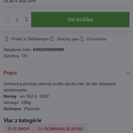
25,80 €
bez DPH
Do košíka
Pridať k Obľúbeným
Strážny pes
Doručenia
Skladové číslo:
0402005099999
Výrobca:
3M
Popis
Ochranca plochej zelenej mušle sluchu tak, že tak skladacie
obťažovanie.
Normy
: en 352-1: 2002
/strong>: 190g
Ochrana
: Pasívne
Viac z kategórie
E-SHOP
OCHRANA SLUCHU