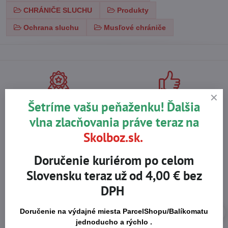
CHRÁNIČE SLUCHU
Produkty
Ochrana sluchu
Musľové chrániče
Na trhu od r​. 2008
Certifikované výrobky
Šetríme vašu peňaženku! Ďalšia
vlna zlacňovania práve teraz na
Skolboz.sk.
Skladom viac ako 36 tisíc
Výhodné ceny
produktov
Doručenie kuriérom po celom
Slovensku teraz už od 4,00 € bez
DPH
Doručenie na výdajné miesta ParcelShopu/Balíkomatu
jednoducho a rýchlo .