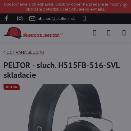
Upozornenie k objednávke: Osobný odber na predajni je možný po
✕
obdržaní potvrdzujúcej SMS alebo e-mailu.
obchod@skolboz.sk
OCHRANA SLUCHU
PELTOR - sluch. H515FB-516-SVL
skladacie
AKCIA