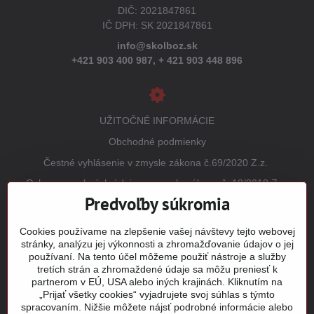
DIČ: 2021847861
IČ DPH: SK 2021847861
info@skolboz.sk
+421 903 400 987,
+ 421 903 448 896
UŽITOČNÉ INFORMÁCIE
Obchodné podmienky
Čestné vyhlásenie v zmysle zákona č.69/2020 Z.z.
Ochrana osobných údajov v zmysle zákona č. 18/2018 Z.z.
(GDPR)
Predvoľby súkromia
Reklamačný poriadok
Cookies používame na zlepšenie vašej návštevy tejto webovej
Vrátenie tovaru
stránky, analýzu jej výkonnosti a zhromažďovanie údajov o jej
používaní. Na tento účel môžeme použiť nástroje a služby
Tabuľky veľkostí
tretích strán a zhromaždené údaje sa môžu preniesť k
Šitie a potlač odevov
partnerom v EÚ, USA alebo iných krajinách. Kliknutím na
„Prijať všetky cookies“ vyjadrujete svoj súhlas s týmto
Mapa stránky
spracovaním. Nižšie môžete nájsť podrobné informácie alebo