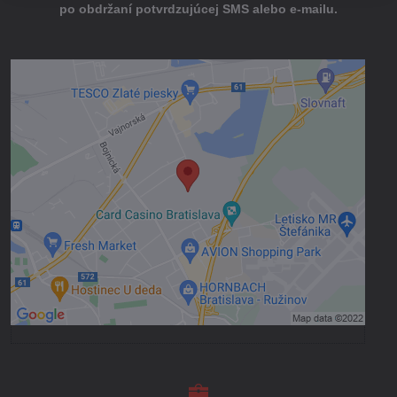
po obdržaní potvrdzujúcej SMS alebo e-mailu.
Externý obsah je blokovaný Voľbami
súkromia
Prajete si načítať externý obsah?
Povoliť tentokrát
Povoliť a zapamätať - súhlas s druhom
cookie: Funkčné
Otvoriť obsah v novom okne