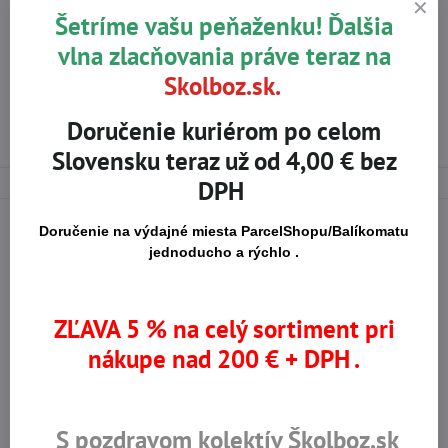
Slot pre chránič sluchu, Upevnenie tvárového štítu
Šetríme vašu peňaženku! Ďalšia
Priemysel: Preprava a skladovanie, Strojárstvo, Stavba
vlna zlacňovania práve teraz na
Viac z kategórie
Skolboz.sk.
E-SHOP
OCHRANA HLAVY
Doručenie kuriérom po celom
BEZPEČNOSTNÉ PRILBY
Slovensku teraz už od 4,00 € bez
DPH
Doručenie na výdajné miesta ParcelShopu/Balíkomatu
jednoducho a rýchlo .
Na trhu od r​. 2008
Certifikované výrobky
ZĽAVA 5 % na celý sortiment pri
nákupe nad 200 € + DPH .
Skladom viac ako 36 tisíc
Výhodné ceny
produktov
S pozdravom kolektív Školboz.sk