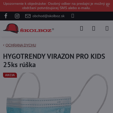
Upozornenie k objednávke: Osobný odber na predajni je možný po
✕
obdržaní potvrdzujúcej SMS alebo e-mailu.
obchod@skolboz.sk
OCHRANA DYCHU
HYGOTRENDY VIRAZON PRO KIDS
25ks rúška
AKCIA