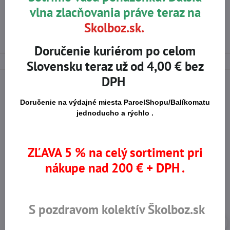
Viac z kategórie
vlna zlacňovania práve teraz na
E-SHOP
OCHRANA DYCHU
Skolboz.sk.
OCHRANNÉ RÚŠKA
Doručenie kuriérom po celom
Slovensku teraz už od 4,00 € bez
DPH
Doručenie na výdajné miesta ParcelShopu/Balíkomatu
Na trhu od r​. 2008
Certifikované výrobky
jednoducho a rýchlo .
ZĽAVA 5 % na celý sortiment pri
Skladom viac ako 36 tisíc
Výhodné ceny
produktov
nákupe nad 200 € + DPH .
S pozdravom kolektív Školboz.sk