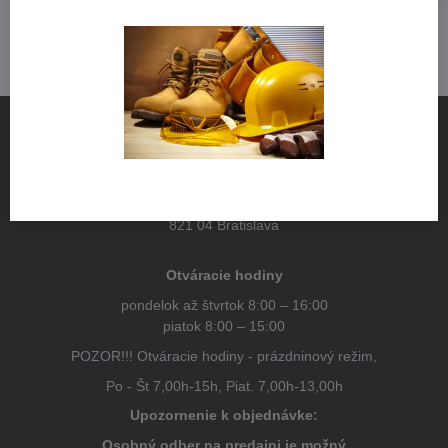
NÁJDETE NÁS
Pestovateľská 1
821 04 Bratislava
Otváracie hodiny
pondelok až štvrtok 8:00 – 16:00
piatok 8:00 – 15:00
POZOR!!! Otváracie hodiny - prázdninový režim,
Po - Št 7,00h-15h, Piat. 7,00h-13,00h
Upozornenie k objednávke:
Osobný odber na predajni je možný