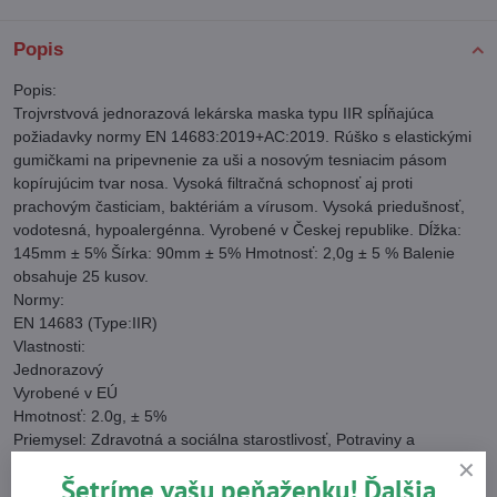
Popis
Popis:
Trojvrstvová jednorazová lekárska maska typu IIR spĺňajúca
požiadavky normy EN 14683:2019+AC:2019. Rúško s elastickými
gumičkami na pripevnenie za uši a nosovým tesniacim pásom
kopírujúcim tvar nosa. Vysoká filtračná schopnosť aj proti
prachovým časticiam, baktériám a vírusom. Vysoká priedušnosť,
vodotesná, hypoalergénna. Vyrobené v Českej republike. Dĺžka:
145mm ± 5% Šírka: 90mm ± 5% Hmotnosť: 2,0g ± 5 % Balenie
obsahuje 25 kusov.
Normy:
EN 14683 (Type:IIR)
Vlastnosti:
Jednorazový
Vyrobené v EÚ
Hmotnosť: 2.0g, ± 5%
Priemysel: Zdravotná a sociálna starostlivosť, Potraviny a
pohostinstvo
Šetríme vašu peňaženku! Ďalšia