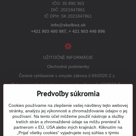
IČO: 35 890 363
DIČ: 2021847861
IČ DPH: SK 2021847861
info@skolboz.sk
+421 903 400 987,
+ 421 903 448 896
UŽITOČNÉ INFORMÁCIE
Obchodné podmienky
Čestné vyhlásenie v zmysle zákona č.69/2020 Z.z.
Ochrana osobných údajov v zmysle zákona č. 18/2018 Z.z.
(GDPR)
Predvoľby súkromia
Reklamačný poriadok
Cookies používame na zlepšenie vašej návštevy tejto webovej
Vrátenie tovaru
stránky, analýzu jej výkonnosti a zhromažďovanie údajov o jej
používaní. Na tento účel môžeme použiť nástroje a služby
Tabuľky veľkostí
tretích strán a zhromaždené údaje sa môžu preniesť k
Šitie a potlač odevov
partnerom v EÚ, USA alebo iných krajinách. Kliknutím na
„Prijať všetky cookies“ vyjadrujete svoj súhlas s týmto