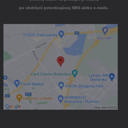
po obdržaní potvrdzujúcej SMS alebo e-mailu.
Externý obsah je blokovaný Voľbami
súkromia
Prajete si načítať externý obsah?
Povoliť tentokrát
Povoliť a zapamätať - súhlas s druhom
cookie: Funkčné
Otvoriť obsah v novom okne