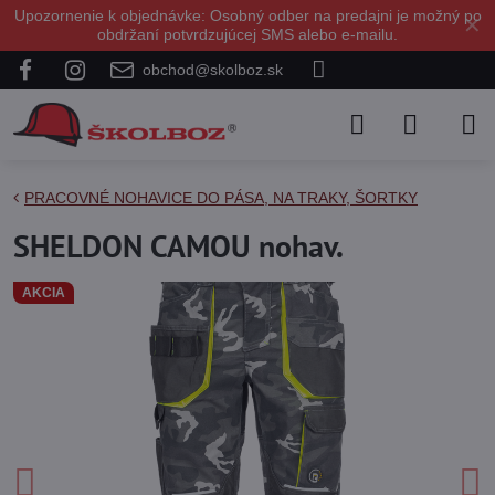
Upozornenie k objednávke: Osobný odber na predajni je možný po
✕
obdržaní potvrdzujúcej SMS alebo e-mailu.
obchod@skolboz.sk
PRACOVNÉ NOHAVICE DO PÁSA, NA TRAKY, ŠORTKY
SHELDON CAMOU nohav.
AKCIA