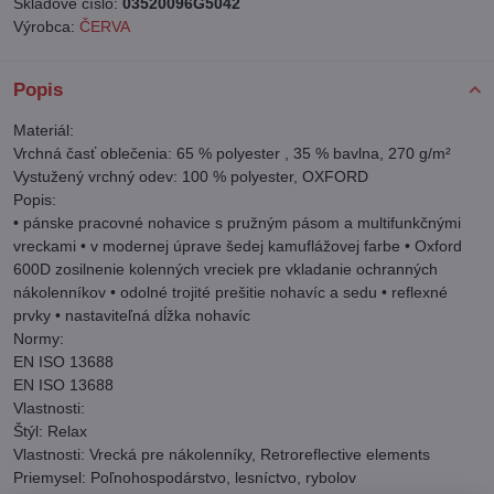
Skladové číslo:
03520096G5042
Výrobca:
ČERVA
Popis
Materiál:
Vrchná časť oblečenia: 65 % polyester , 35 % bavlna, 270 g/m²
Vystužený vrchný odev: 100 % polyester, OXFORD
Popis:
• pánske pracovné nohavice s pružným pásom a multifunkčnými
vreckami • v modernej úprave šedej kamuflážovej farbe • Oxford
600D zosilnenie kolenných vreciek pre vkladanie ochranných
nákolenníkov • odolné trojité prešitie nohavíc a sedu • reflexné
prvky • nastaviteľná dĺžka nohavíc
Normy:
EN ISO 13688
EN ISO 13688
Vlastnosti:
Štýl: Relax
Vlastnosti: Vrecká pre nákolenníky, Retroreflective elements
Priemysel: Poľnohospodárstvo, lesníctvo, rybolov