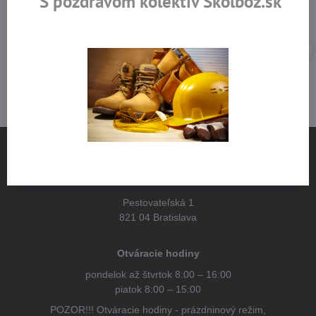
S pozdravom kolektív Školboz.sk
NÁJDETE NÁS
Pestovateľská 1
821 04 Bratislava
Otváracie hodiny
pondelok až štvrtok 8:00 – 16:00
piatok 8:00 – 15:00
POZOR!!! Otváracie hodiny - prázdninový režim,