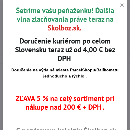
Viac z kategórie
Šetríme vašu peňaženku! Ďalšia
E-SHOP
PRACOVNÉ ODEVY
vlna zlacňovania práve teraz na
ODEVY PRE VOĽNÝ ČAS
Skolboz.sk.
PRACOVNÉ NOHAVICE DO PÁSA, NA TRAKY, ŠORTKY
Doručenie kuriérom po celom
PRACOVNE NOHAVICE DO PÁSA
Slovensku teraz už od 4,00 € bez
DPH
Doručenie na výdajné miesta ParcelShopu/Balíkomatu
jednoducho a rýchlo .
Na trhu od r​. 2008
Certifikované výrobky
ZĽAVA 5 % na celý sortiment pri
nákupe nad 200 € + DPH .
Skladom viac ako 36 tisíc
Výhodné ceny
produktov