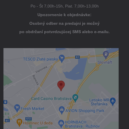
Po - Št 7,00h-15h, Piat. 7,00h-13,00h
Upozornenie k objednávke:
Osobný odber na predajni je možný
po obdržaní potvrdzujúcej SMS alebo e-mailu.
Externý obsah je blokovaný Voľbami
súkromia
Prajete si načítať externý obsah?
Povoliť tentokrát
Povoliť a zapamätať - súhlas s druhom
cookie: Funkčné
Otvoriť obsah v novom okne