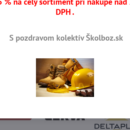
 % na celý sortiment pri nákupe nad
DPH .
OVNÉ ODEVY
MONTÉRKOVÉ KOLEKCIE
PRACOVNÉ 
S pozdravom kolektív Školboz.sk
rtifikované výrobky
Skladom viac ako 36 tisíc