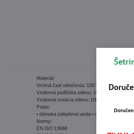
Šetrí
Materiál:
Doruče
Vrchná časť oblečenia: 100 % polyester, 63 g/m
Vnútorná podšívka odevu: 100 % polyester
Vnútorná izolácia odevu: 100 % polyester, 20
Popis:
Doručeni
• dámska zateplená vesta • elastický pás • za
Normy:
EN ISO 13688