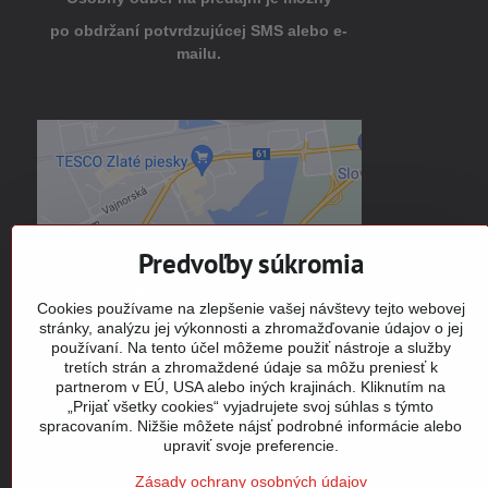
po obdržaní potvrdzujúcej SMS alebo e-
mailu.
Externý obsah je blokovaný
Voľbami súkromia
Prajete si načítať externý obsah?
Predvoľby súkromia
Povoliť tentokrát
Cookies používame na zlepšenie vašej návštevy tejto webovej
stránky, analýzu jej výkonnosti a zhromažďovanie údajov o jej
používaní. Na tento účel môžeme použiť nástroje a služby
Povoliť a zapamätať - súhlas s
tretích strán a zhromaždené údaje sa môžu preniesť k
druhom cookie: Funkčné
partnerom v EÚ, USA alebo iných krajinách. Kliknutím na
„Prijať všetky cookies“ vyjadrujete svoj súhlas s týmto
Otvoriť obsah v novom okne
spracovaním. Nižšie môžete nájsť podrobné informácie alebo
upraviť svoje preferencie.
Zásady ochrany osobných údajov