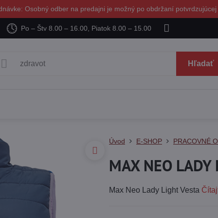
dnávke: Osobný odber na predajni je možný po obdržaní potvrdzujúcej
Po – Štv 8.00 – 16.00, Piatok 8.00 – 15.00
Hľadať
Úvod
E-SHOP
PRACOVNÉ 
MAX NEO LADY L
Max Neo Lady Light Vesta
Čítaj