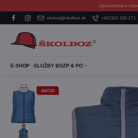
Upozornenie k obje
obchod@skolboz.sk
+421911 226 173
E-SHOP
SLUŽBY BOZP & PO
AKCIA