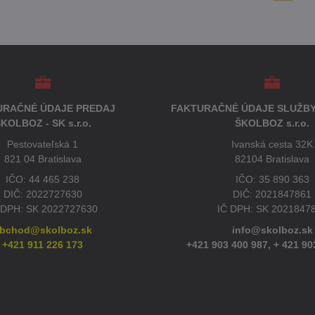
URAČNÉ ÚDAJE PREDAJ
FAKTURAČNÉ ÚDAJE SLUŽBY
KOLBOZ - SK s.r.o.
ŠKOLBOZ s.r.o.
Pestovateľská 1
Ivanská cesta 32K
821 04 Bratislava
82104 Bratislava
IČO: 44 465 238
IČO: 35 890 363
DIČ: 2022727630
DIČ: 2021847861
 DPH: SK 2022727630
IČ DPH: SK 2021847
bchod@skolboz.sk
info@skolboz.sk
+421 911 226 173
+421 903 400 987,
+ 421 90