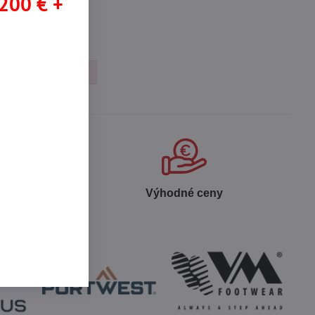
 200 € +
VESTY
MAX
 produktov
Výhodné ceny