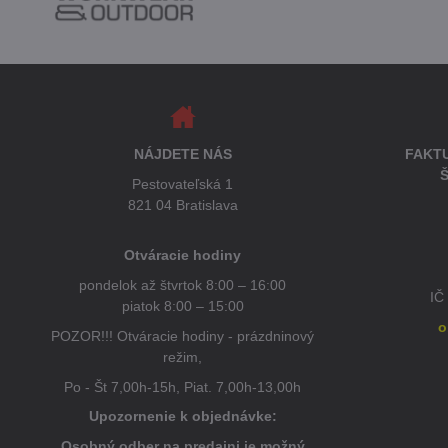
NÁJDETE NÁS
FAKT
Š
Pestovateľská 1
821 04 Bratislava
Otváracie hodiny
pondelok až štvrtok 8:00 – 16:00
IČ
piatok 8:00 – 15:00
o
POZOR!!! Otváracie hodiny - prázdninový
režim,
Po - Št 7,00h-15h, Piat. 7,00h-13,00h
Upozornenie k objednávke:
Osobný odber na predajni je možný