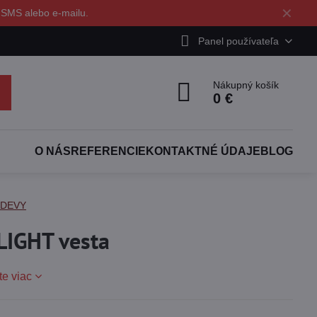
✕
 SMS alebo e-mailu.
Panel používateľa
Nákupný košík
0 €
O NÁS
REFERENCIE
KONTAKTNÉ ÚDAJE
BLOG
ODEVY
IGHT vesta
te viac