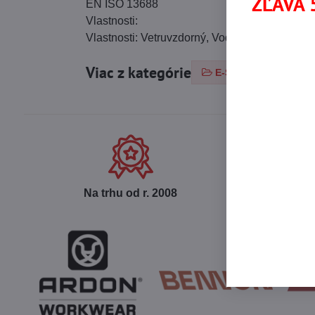
ZĽAVA 5
EN ISO 13688
Vlastnosti:
Vlastnosti: Vetruvzdorný, Vodeodolný
Viac z kategórie
E-SHOP
PRAC
Na trhu od r​. 2008
Ce