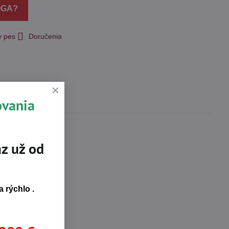
OGA?
y pes
Doručenia
ovania
z už od
 rýchlo .