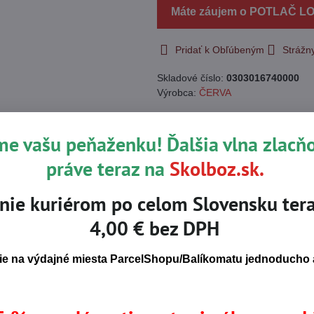
Máte záujem o POTLAČ L
Pridať k Obľúbeným
Strážn
Skladové číslo:
0303016740000
Výrobca:
ČERVA
Popis
me vašu peňaženku! Ďalšia vlna zlacň
práve teraz na
Skolboz.sk.
nie kuriérom po celom Slovensku tera
², taffeta
4,00 € bez DPH
0 g/m²
e na výdajné miesta ParcelShopu/Balíkomatu jednoducho a
pínanie na zips • 2 bočné vrecká na zips