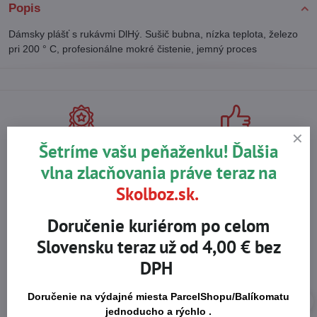
Popis
Dámsky plášť s rukávmi DlHý. Sušič bubna, nízka teplota, železo
pri 200 ° C, profesionálne mokré čistenie, jemný proces
Na trhu od r​. 2008
Certifikované výrobky
Šetríme vašu peňaženku! Ďalšia
vlna zlacňovania práve teraz na
Skolboz.sk.
Skladom viac ako 36 tisíc
Výhodné ceny
produktov
Doručenie kuriérom po celom
Slovensku teraz už od 4,00 € bez
DPH
Doručenie na výdajné miesta ParcelShopu/Balíkomatu
jednoducho a rýchlo .