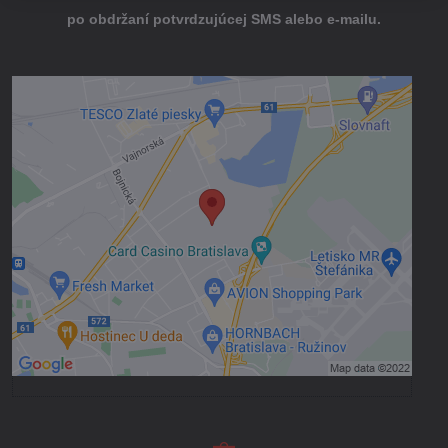
po obdržaní potvrdzujúcej SMS alebo e-mailu.
Externý obsah je blokovaný Voľbami
súkromia
Prajete si načítať externý obsah?
Povoliť tentokrát
Povoliť a zapamätať - súhlas s druhom
cookie: Funkčné
Otvoriť obsah v novom okne