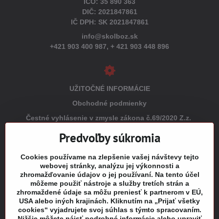
IČO: 35 890 363
DIČ: 2021847861
IČ DPH: SK 2021847861
info@skolboz.sk
+421 903 400 987,
+ 421 903 448 896
UŽITOČNÉ INFORMÁCIE
Obchodné podmienky
Čestné vyhlásenie v zmysle zákona č.69/2020 Z.z.
Ochrana osobných údajov v zmysle zákona č. 18/2018 Z.z.
Predvoľby súkromia
(GDPR)
Cookies používame na zlepšenie vašej návštevy tejto
Reklamačný poriadok
webovej stránky, analýzu jej výkonnosti a
Vrátenie tovaru
zhromažďovanie údajov o jej používaní. Na tento účel
môžeme použiť nástroje a služby tretích strán a
Tabuľky veľkostí
zhromaždené údaje sa môžu preniesť k partnerom v EÚ,
Šitie a potlač odevov
USA alebo iných krajinách. Kliknutím na „Prijať všetky
cookies“ vyjadrujete svoj súhlas s týmto spracovaním.
Mapa stránky
Nižšie môžete nájsť podrobné informácie alebo upraviť