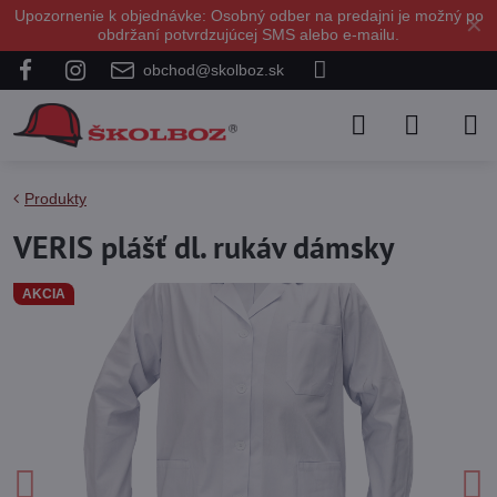
Upozornenie k objednávke: Osobný odber na predajni je možný po
✕
obdržaní potvrdzujúcej SMS alebo e-mailu.
obchod@skolboz.sk
Produkty
VERIS plášť dl. rukáv dámsky
AKCIA