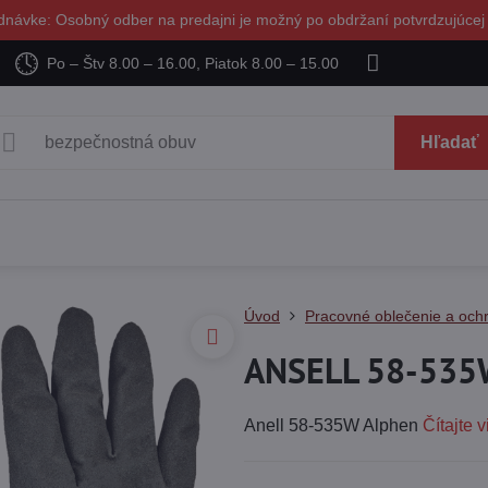
dnávke: Osobný odber na predajni je možný po obdržaní potvrdzujúcej
Po – Štv 8.00 – 16.00, Piatok 8.00 – 15.00
Hľadať
Úvod
Pracovné oblečenie a ochr
ANSELL 58-535W
Anell 58-535W Alphen
Čítajte v