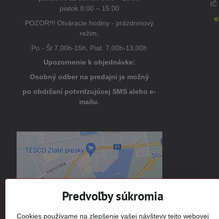
IČ
piatok 8:00 – 15:00
o
POZOR!!! Otváracie hodiny - prázdninový
režim,
Po - Št 7,00h-15h, Piat. 7,00h-13,00h
Upozornenie k objednávke:
Osobný odber na predajni je možný
po obdržaní potvrdzujúcej SMS alebo e-
mailu.
Externý obsah je blokovaný
Voľbami súkromia
Prajete si načítať externý obsah?
Predvoľby súkromia
Povoliť tentokrát
Cookies používame na zlepšenie vašej návštevy tejto webovej