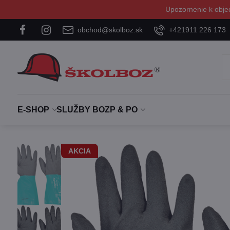
Upozornenie k obje
obchod@skolboz.sk
+421911 226 173
E-SHOP
SLUŽBY BOZP & PO
AKCIA