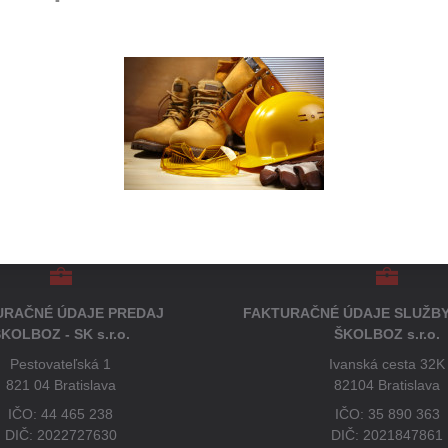
URAČNÉ ÚDAJE PREDAJ
FAKTURAČNÉ ÚDAJE SLUŽBY
KOLBOZ - SK s.r.o.
ŠKOLBOZ s.r.o.
Pestovateľská 1
Ivanská cesta 32K
821 04 Bratislava
82104 Bratislava
IČO: 44 465 238
IČO: 35 890 363
DIČ: 2022727630
DIČ: 2021847861