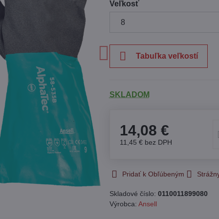
Veľkosť
Tabuľka veľkostí
SKLADOM
14,08 €
11,45 €
bez DPH
Pridať k Obľúbeným
Strážn
Skladové číslo:
0110011899080
Výrobca:
Ansell