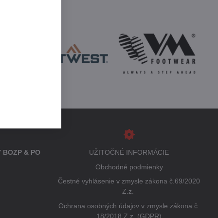
 BOZP & PO
UŽITOČNÉ INFORMÁCIE
Obchodné podmienky
Čestné vyhlásenie v zmysle zákona č.69/2020
Z.z.
Ochrana osobných údajov v zmysle zákona č.
18/2018 Z.z. (GDPR)