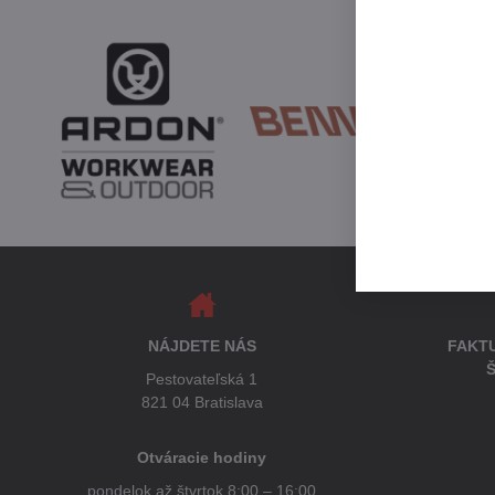
NÁJDETE NÁS
FAKT
Š
Pestovateľská 1
821 04 Bratislava
Otváracie hodiny
pondelok až štvrtok 8:00 – 16:00