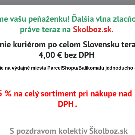
Popis
me vašu peňaženku! Ďalšia vlna zlacň
práve teraz na
Skolboz.sk.
obené technológiou Anell Grip Technology, s ošetrením proti ško
nie kuriérom po celom Slovensku tera
4,00 € bez DPH
e na výdajné miesta ParcelShopu/Balíkomatu jednoducho a
 % na celý sortiment pri nákupe nad
DPH .
S pozdravom kolektív Školboz.sk
rtifikované výrobky
Skladom viac ako 36 tisíc