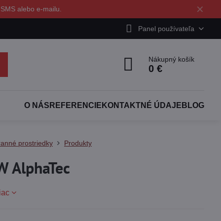
✕
 SMS alebo e-mailu.
Panel používateľa
Nákupný košík
0 €
O NÁS
REFERENCIE
KONTAKTNÉ ÚDAJE
BLOG
anné prostriedky
Produkty
 AlphaTec
iac