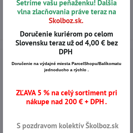
Šetríme vašu peňaženku! Ďalšia
vlna zlacňovania práve teraz na
ODEVY PRE VOĽNÝ ČAS
Skolboz.sk.
PRACOVNÉ NOHAVICE DO PÁSA, NA TRAKY, ŠORTKY
PRACOVNE NOHAVICE DO PÁSA
Doručenie kuriérom po celom
Slovensku teraz už od 4,00 € bez
DPH
Doručenie na výdajné miesta ParcelShopu/Balíkomatu
jednoducho a rýchlo .
Na trhu od r​. 2008
Certifikované výrobky
ZĽAVA 5 % na celý sortiment pri
Skladom viac ako 36 tisíc
Výhodné ceny
nákupe nad 200 € + DPH .
produktov
S pozdravom kolektív Školboz.sk