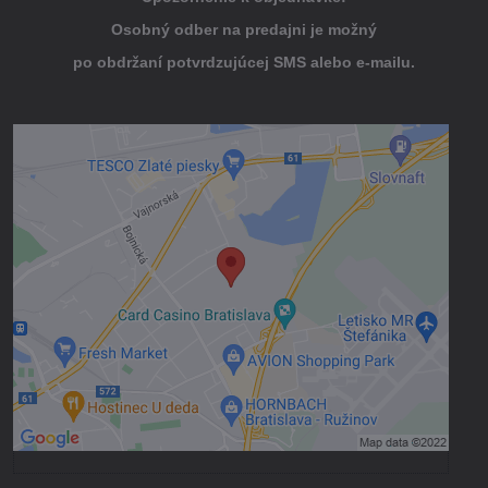
Osobný odber na predajni je možný
po obdržaní potvrdzujúcej SMS alebo e-mailu.
Externý obsah je blokovaný Voľbami
súkromia
Prajete si načítať externý obsah?
Povoliť tentokrát
Povoliť a zapamätať - súhlas s druhom
cookie: Funkčné
Otvoriť obsah v novom okne