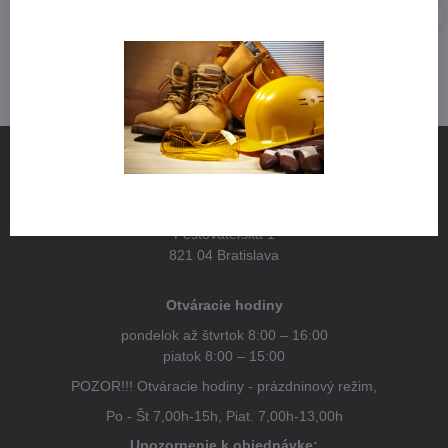
NÁJDETE NÁS
Pestovateľská 1
821 04 Bratislava
Otváracie hodiny
pondelok až štvrtok 8:00 – 16:00
piatok 8:00 – 15:00
POZOR!!! Otváracie hodiny - prázdninový režim,
Po - Št 7,00h-15h, Piat. 7,00h-13,00h
Upozornenie k objednávke: