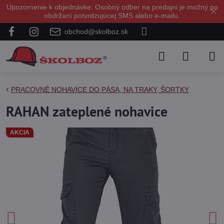
Upozornenie k objednávke: Osobný odber na predajni je možný po
✕
obdržaní potvrdzujúcej SMS alebo e-mailu.
obchod@skolboz.sk
PRACOVNÉ NOHAVICE DO PÁSA, NA TRAKY, ŠORTKY
RAHAN zateplené nohavice
AKCIA