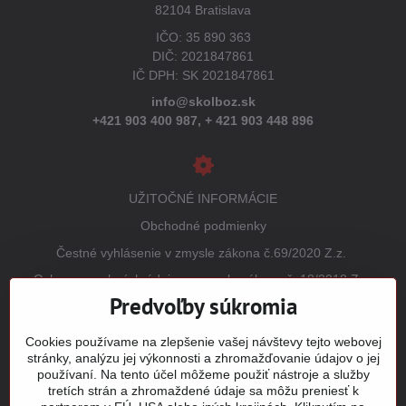
82104 Bratislava
IČO: 35 890 363
DIČ: 2021847861
IČ DPH: SK 2021847861
info@skolboz.sk
+421 903 400 987,
+ 421 903 448 896
UŽITOČNÉ INFORMÁCIE
Obchodné podmienky
Čestné vyhlásenie v zmysle zákona č.69/2020 Z.z.
Ochrana osobných údajov v zmysle zákona č. 18/2018 Z.z.
(GDPR)
Predvoľby súkromia
Reklamačný poriadok
Cookies používame na zlepšenie vašej návštevy tejto webovej
Vrátenie tovaru
stránky, analýzu jej výkonnosti a zhromažďovanie údajov o jej
používaní. Na tento účel môžeme použiť nástroje a služby
Tabuľky veľkostí
tretích strán a zhromaždené údaje sa môžu preniesť k