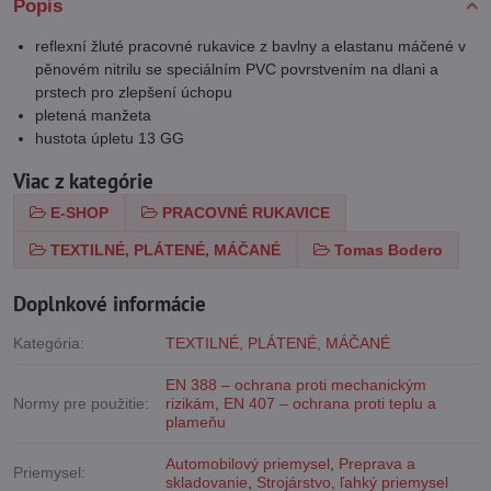
Popis
reflexní žluté pracovné rukavice z bavlny a elastanu máčené v
pěnovém nitrilu se speciálním PVC povrstvením na dlani a
prstech pro zlepšení úchopu
pletená manžeta
hustota úpletu 13 GG
Viac z kategórie
E-SHOP
PRACOVNÉ RUKAVICE
TEXTILNÉ, PLÁTENÉ, MÁČANÉ
Tomas Bodero
Doplnkové informácie
Kategória:
TEXTILNÉ, PLÁTENÉ, MÁČANÉ
EN 388 – ochrana proti mechanickým
Normy pre použitie:
rizikám
,
EN 407 – ochrana proti teplu a
plameňu
Automobilový priemysel
,
Preprava a
Priemysel:
skladovanie
,
Strojárstvo, ľahký priemysel