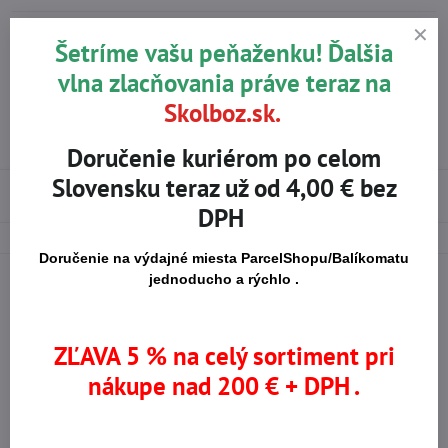
Typ manžety:
Úplet
Šetríme vašu peňaženku! Ďalšia
Miesto zosilnenia:
Bez zosilnenia
vlna zlacňovania práve teraz na
Skolboz.sk.
Oblasť máčania:
Dlaň a prsty
Materiál mačania:
Nitril
,
PVC
Doručenie kuriérom po celom
Slovensku teraz už od 4,00 € bez
Použité materiály
DPH
Doručenie na výdajné miesta ParcelShopu/Balíkomatu
jednoducho a rýchlo .
Na trhu od r​. 2008
Certifikované výrobky
ZĽAVA 5 % na celý sortiment pri
nákupe nad 200 € + DPH .
Skladom viac ako 36 tisíc
Výhodné ceny
produktov