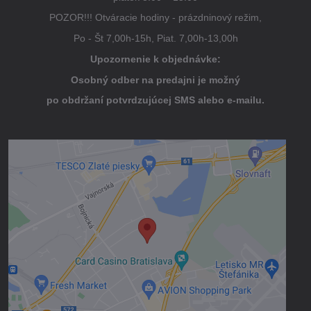
POZOR!!! Otváracie hodiny - prázdninový režim,
Po - Št 7,00h-15h, Piat. 7,00h-13,00h
Upozornenie k objednávke:
Osobný odber na predajni je možný
po obdržaní potvrdzujúcej SMS alebo e-mailu.
Externý obsah je blokovaný Voľbami
súkromia
Prajete si načítať externý obsah?
Povoliť tentokrát
Povoliť a zapamätať - súhlas s druhom
cookie: Funkčné