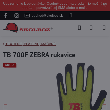
Upozornenie k objednávke: Osobný odber na predajni je možný po
✕
obdržaní potvrdzujúcej SMS alebo e-mailu.
obchod@skolboz.sk
TEXTILNÉ, PLÁTENÉ, MÁČANÉ
TB 700F ZEBRA rukavice
AKCIA