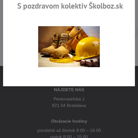
S pozdravom kolektív Školboz.sk
NÁJDETE NÁS
Pestovateľská 1
821 04 Bratislava
Otváracie hodiny
pondelok až štvrtok 8:00 – 16:00
piatok 8:00 – 15:00