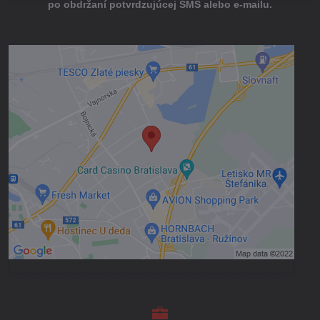
po obdržaní potvrdzujúcej SMS alebo e-mailu.
Externý obsah je blokovaný Voľbami
súkromia
Prajete si načítať externý obsah?
Povoliť tentokrát
Povoliť a zapamätať - súhlas s druhom
cookie: Funkčné
Otvoriť obsah v novom okne