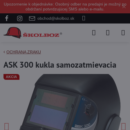
Upozornenie k objednávke: Osobný odber na predajni je možný po
✕
obdržaní potvrdzujúcej SMS alebo e-mailu.
obchod@skolboz.sk
OCHRANA ZRAKU
ASK 300 kukla samozatmievacia
AKCIA