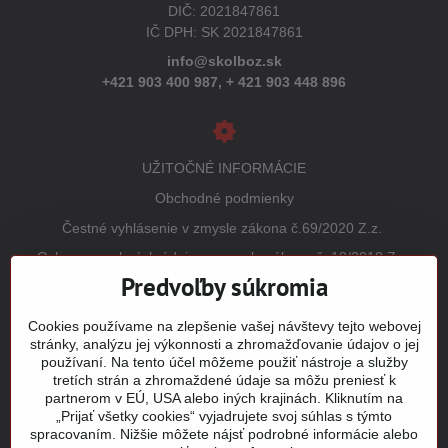
DIČ: 2021847861
IČ DPH: SK 2021847861
info@skolboz.sk
+421 903 400 987,
+ 421 903 448 896
UŽITOČNÉ INFORMÁCIE
Obchodné podmienky
Čestné vyhlásenie v zmysle zákona č.69/2020 Z.z.
Ochrana osobných údajov v zmysle zákona č. 18/2018 Z.z.
(GDPR)
Predvoľby súkromia
Reklamačný poriadok
Cookies používame na zlepšenie vašej návštevy tejto webovej
Vrátenie tovaru
stránky, analýzu jej výkonnosti a zhromažďovanie údajov o jej
používaní. Na tento účel môžeme použiť nástroje a služby
Tabuľky veľkostí
tretích strán a zhromaždené údaje sa môžu preniesť k
Šitie a potlač odevov
partnerom v EÚ, USA alebo iných krajinách. Kliknutím na
„Prijať všetky cookies“ vyjadrujete svoj súhlas s týmto
Mapa stránky
spracovaním. Nižšie môžete nájsť podrobné informácie alebo