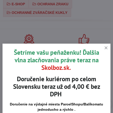
E-SHOP
OCHRANA ZRAKU
OCHRANNÉ ZVÁRAČSKÉ KUKLY
Na trhu od r​. 2008
Certifikované výrobky
Šetríme vašu peňaženku! Ďalšia
vlna zlacňovania práve teraz na
Skolboz.sk.
Skladom viac ako 36 tisíc
Výhodné ceny
produktov
Doručenie kuriérom po celom
Slovensku teraz už od 4,00 € bez
DPH
Doručenie na výdajné miesta ParcelShopu/Balíkomatu
jednoducho a rýchlo .