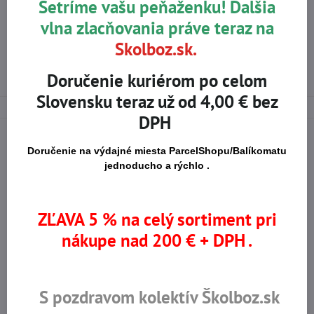
Hmotnosť: 135 g
Šetríme vašu peňaženku! Ďalšia
vlna zlacňovania práve teraz na
Viac z kategórie
Skolboz.sk.
E-SHOP
OCHRANA HLAVY
NÁRAZUODOLNÉ PRILBY
Doručenie kuriérom po celom
Slovensku teraz už od 4,00 € bez
DPH
Doručenie na výdajné miesta ParcelShopu/Balíkomatu
jednoducho a rýchlo .
Na trhu od r​. 2008
Certifikované výrobky
ZĽAVA 5 % na celý sortiment pri
Skladom viac ako 36 tisíc
Výhodné ceny
nákupe nad 200 € + DPH .
produktov
S pozdravom kolektív Školboz.sk