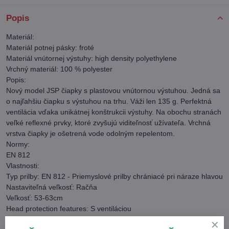
Popis
Materiál:
Materiál potnej pásky: froté
Materiál vnútornej výstuhy: high density polyethylene
Vrchný materiál: 100 % polyester
Popis:
Nový model JSP čiapky s plastovou vnútornou výstuhou. Jedná sa
o najľahšiu čiapku s výstuhou na trhu. Váži len 135 g. Perfektná
ventilácia vďaka unikátnej konštrukcii výstuhy. Na obochu stranách
veľké reflexné prvky, ktoré zvyšujú viditeľnosť užívateľa. Vrchná
vrstva čiapky je ošetrená vode odolným repelentom.
Normy:
EN 812
Vlastnosti:
Typ prilby: EN 812 - Priemyslové prilby chrániacé pri náraze hlavou
Nastaviteľná veľkosť: Račňa
Veľkosť: 53-63cm
Head protection features: S ventiláciou
Vlastnosti prilieb: Integrovaný potný pásik, Vymeniteľný postroj