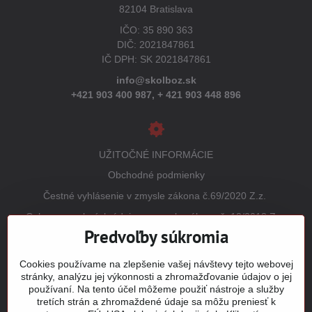
82104 Bratislava
IČO: 35 890 363
DIČ: 2021847861
IČ DPH: SK 2021847861
info@skolboz.sk
+421 903 400 987,
+ 421 903 448 896
UŽITOČNÉ INFORMÁCIE
Obchodné podmienky
Čestné vyhlásenie v zmysle zákona č.69/2020 Z.z.
Ochrana osobných údajov v zmysle zákona č. 18/2018 Z.z.
(GDPR)
Predvoľby súkromia
Reklamačný poriadok
Cookies používame na zlepšenie vašej návštevy tejto webovej
Vrátenie tovaru
stránky, analýzu jej výkonnosti a zhromažďovanie údajov o jej
používaní. Na tento účel môžeme použiť nástroje a služby
Tabuľky veľkostí
tretích strán a zhromaždené údaje sa môžu preniesť k