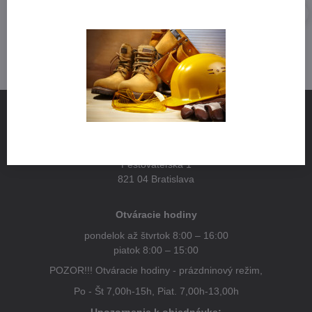
NÁJDETE NÁS
Pestovateľská 1
821 04 Bratislava
Otváracie hodiny
pondelok až štvrtok 8:00 – 16:00
piatok 8:00 – 15:00
POZOR!!! Otváracie hodiny - prázdninový režim,
Po - Št 7,00h-15h, Piat. 7,00h-13,00h
Upozornenie k objednávke: