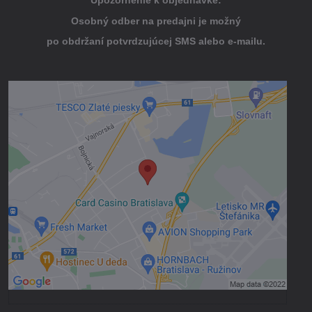
Osobný odber na predajni je možný
po obdržaní potvrdzujúcej SMS alebo e-mailu.
Externý obsah je blokovaný Voľbami
súkromia
Prajete si načítať externý obsah?
Povoliť tentokrát
Povoliť a zapamätať - súhlas s druhom
cookie: Funkčné
Otvoriť obsah v novom okne