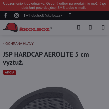
Upozornenie k objednávke: Osobný odber na predajni je možný po
✕
obdržaní potvrdzujúcej SMS alebo e-mailu.
obchod@skolboz.sk
OCHRANA HLAVY
JSP HARDCAP AEROLITE 5 cm
vyztuž.
AKCIA