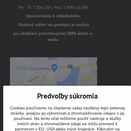
Po - Št 7,00h-15h, Piat. 7,00h-13,00h
Upozornenie k objednávke:
Osobný odber na predajni je možný
po obdržaní potvrdzujúcej SMS alebo e-
mailu.
Externý obsah je blokovaný
Voľbami súkromia
Prajete si načítať externý obsah?
Predvoľby súkromia
Povoliť tentokrát
Cookies používame na zlepšenie vašej návštevy tejto webovej
stránky, analýzu jej výkonnosti a zhromažďovanie údajov o jej
používaní. Na tento účel môžeme použiť nástroje a služby
Povoliť a zapamätať - súhlas s
tretích strán a zhromaždené údaje sa môžu preniesť k
druhom cookie: Funkčné
partnerom v EÚ, USA alebo iných krajinách. Kliknutím na