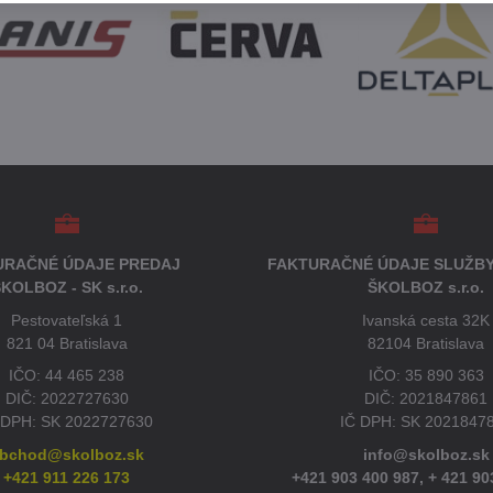
URAČNÉ ÚDAJE PREDAJ
FAKTURAČNÉ ÚDAJE SLUŽBY
KOLBOZ - SK s.r.o.
ŠKOLBOZ s.r.o.
Pestovateľská 1
Ivanská cesta 32K
821 04 Bratislava
82104 Bratislava
IČO: 44 465 238
IČO: 35 890 363
DIČ: 2022727630
DIČ: 2021847861
 DPH: SK 2022727630
IČ DPH: SK 2021847
bchod@skolboz.sk
info@skolboz.sk
+421 911 226 173
+421 903 400 987,
+ 421 90