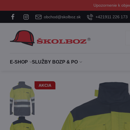
Upozornenie k obje
obchod@skolboz.sk
+421911 226 173
E-SHOP
SLUŽBY BOZP & PO
AKCIA