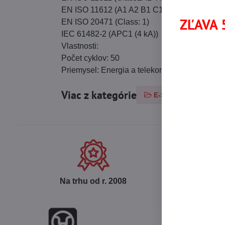
EN ISO 11612 (A1 A2 B1 C1 F1)
ZĽAVA 5
EN ISO 20471 (Class: 1)
IEC 61482-2 (APC1 (4 kA))
Vlastnosti:
Počet cyklov: 50
Priemysel: Energia a telekomunikácie, Chemic
Viac z kategórie
E-SHOP
PRAC
Na trhu od r​. 2008
Ce