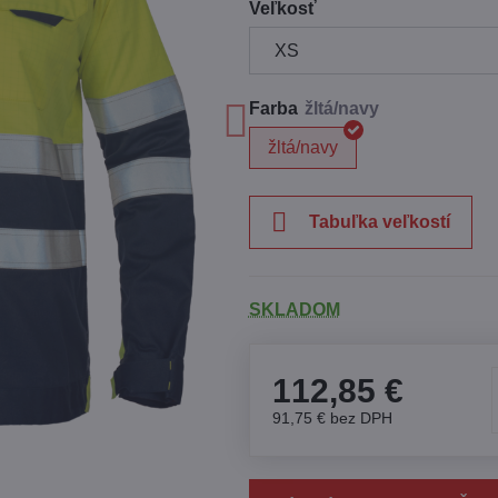
Veľkosť
Farba
žltá/navy
Tabuľka veľkostí
SKLADOM
112,85 €
91,75 €
bez DPH