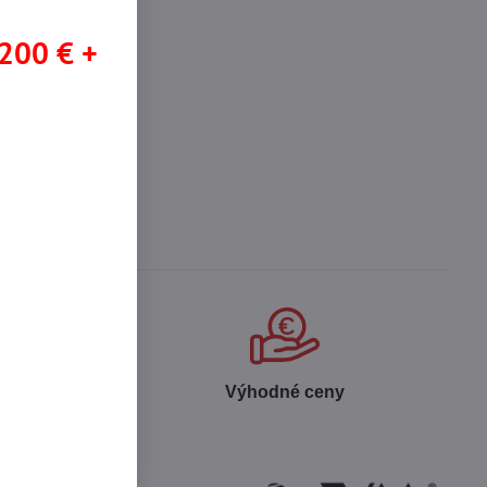
 200 € +
NDY
 produktov
Výhodné ceny