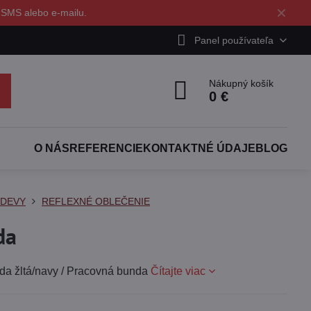
✕
 SMS alebo e-mailu.
Panel používateľa
Nákupný košík
0 €
O NÁS
REFERENCIE
KONTAKTNÉ ÚDAJE
BLOG
ODEVY
REFLEXNÉ OBLEČENIE
da
 žltá/navy / Pracovná bunda
Čítajte viac