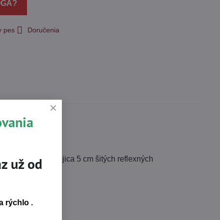
OGA?
y pes
Doručenia
ovania
 suchý zips • dvojica 5 cm šitých reflexných
z už od
 rýchlo .