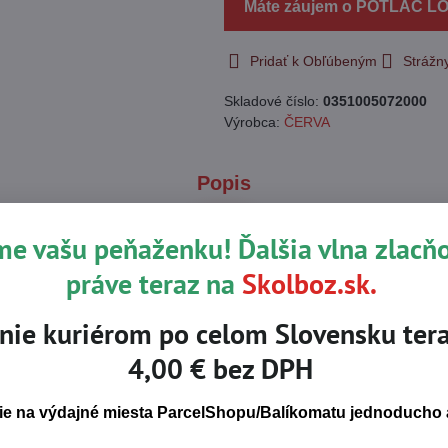
Máte záujem o POTLAČ L
Pridať k Obľúbeným
Strážn
Skladové číslo:
0351005072000
Výrobca:
ČERVA
Popis
me vašu peňaženku! Ďalšia vlna zlacň
práve teraz na
Skolboz.sk.
ntistatické vlákno, 260 g/m², woven twill
ps krytý légou na suchý zips • 2 náprsné vrecká s príklopkou na
nie kuriérom po celom Slovensku tera
 obvod manžiet rukávov o golier pomocou suchého zipsu
4,00 € bez DPH
e na výdajné miesta ParcelShopu/Balíkomatu jednoducho a