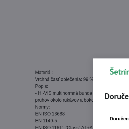
Šetrí
Materiál:
Vrchná časť oblečenia: 99 % FR bavlna , 1 % a
Popis:
• HI-VIS multinormná bunda so zapínaním na zi
Doruče
pruhov okolo rukávov a bokov • nastaviteľný
Normy:
EN ISO 13688
Doručeni
EN 1149-5
EN ISO 11611 (Class1A1+A2)