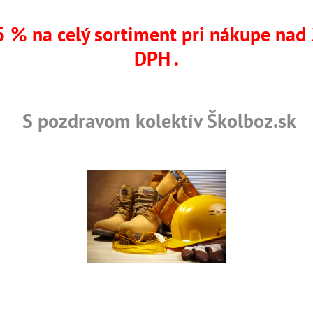
 % na celý sortiment pri nákupe nad
DPH .
ký priemysel, Baníctvo a ťažba, Ťažký priemysel
S pozdravom kolektív Školboz.sk
OVNÉ ODEVY
REFLEXNÉ OBLEČENIE
REFLEXNÉ BU
rtifikované výrobky
Skladom viac ako 36 tisíc