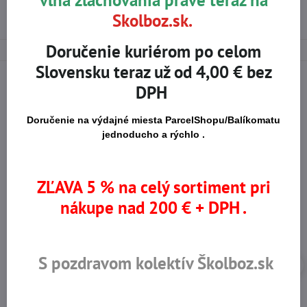
vlna zlacňovania práve teraz na
Skolboz.sk.
MONTÉRKOVÉ BLÚZY
Doručenie kuriérom po celom
Slovensku teraz už od 4,00 € bez
DPH
Na trhu od r​. 2008
Certifikované výrobky
Doručenie na výdajné miesta ParcelShopu/Balíkomatu
jednoducho a rýchlo .
Skladom viac ako 36 tisíc
Výhodné ceny
ZĽAVA 5 % na celý sortiment pri
produktov
nákupe nad 200 € + DPH .
S pozdravom kolektív Školboz.sk