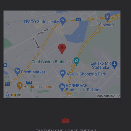
Externý obsah je blokovaný Voľbami
súkromia
Prajete si načítať externý obsah?
Povoliť tentokrát
Povoliť a zapamätať - súhlas s druhom
cookie: Funkčné
Otvoriť obsah v novom okne
FAKTURAČNÉ ÚDAJE PREDAJ