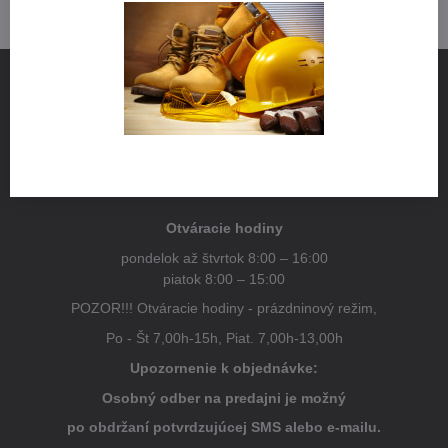
NÁJDETE NÁS
Pestovateľská 1
821 04 Bratislava
Otváracie hodiny
pondelok až štvrtok 8:00 – 16:00
piatok 8:00 – 15:00
POZOR!!! Otváracie hodiny - prázdninový režim,
Po - Št 7,00h-15h, Piat. 7,00h-13,00h
Upozornenie k objednávke:
Osobný odber na predajni je možný
po obdržaní potvrdzujúcej SMS alebo e-mailu.