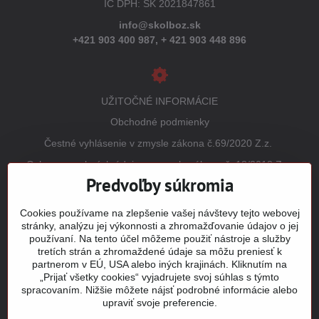
IČ DPH: SK 2021847861
info@skolboz.sk
+421 903 400 987,
+ 421 903 448 896
UŽITOČNÉ INFORMÁCIE
Obchodné podmienky
Čestné vyhlásenie v zmysle zákona č.69/2020 Z.z.
Ochrana osobných údajov v zmysle zákona č. 18/2018 Z.z.
(GDPR)
Predvoľby súkromia
Reklamačný poriadok
Cookies používame na zlepšenie vašej návštevy tejto webovej
Vrátenie tovaru
stránky, analýzu jej výkonnosti a zhromažďovanie údajov o jej
používaní. Na tento účel môžeme použiť nástroje a služby
Tabuľky veľkostí
tretích strán a zhromaždené údaje sa môžu preniesť k
Šitie a potlač odevov
partnerom v EÚ, USA alebo iných krajinách. Kliknutím na
„Prijať všetky cookies“ vyjadrujete svoj súhlas s týmto
Mapa stránky
spracovaním. Nižšie môžete nájsť podrobné informácie alebo
upraviť svoje preferencie.