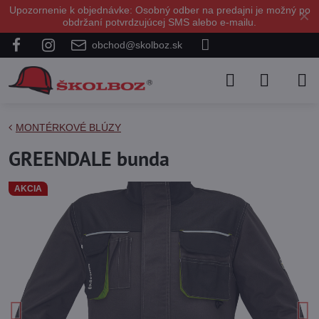
Upozornenie k objednávke: Osobný odber na predajni je možný po
✕
obdržaní potvrdzujúcej SMS alebo e-mailu.
obchod@skolboz.sk
MONTÉRKOVÉ BLÚZY
GREENDALE bunda
AKCIA