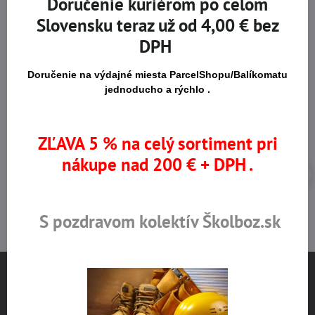
Doručenie kuriérom po celom
Na trhu od r​. 2008
Certifikované výrobky
Slovensku teraz už od 4,00 € bez
DPH
Doručenie na výdajné miesta ParcelShopu/Balíkomatu
Skladom viac ako 36 tisíc
Výhodné ceny
produktov
jednoducho a rýchlo .
ZĽAVA 5 % na celý sortiment pri
nákupe nad 200 € + DPH .
S pozdravom kolektív Školboz.sk
NÁJDETE NÁS