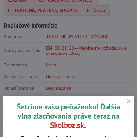
TEXTILNÉ, PLÁTENÉ, MÁČANÉ
Červa
Doplnkové informácie
Kategória:
TEXTILNÉ, PLÁTENÉ, MÁČANÉ
EN ISO 21420 – všeobecné požiadavky a
Normy pre použitie:
skúšobné metódy
Typ manžety:
Úplet
Miesto zosilnenia:
Bez zosilnenia
Oblasť máčania:
Bez máčania
Použité materiály
Šetríme vašu peňaženku! Ďalšia
vlna zlacňovania práve teraz na
Skolboz.sk.