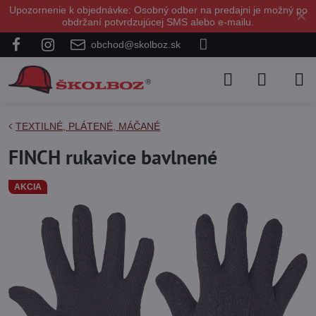
Upozornenie k objednávke: Osobný odber na predajni je možný po
✕
obdržaní potvrdzujúcej SMS alebo e-mailu.
obchod@skolboz.sk
TEXTILNÉ, PLÁTENÉ, MÁČANÉ
FINCH rukavice bavlnené
AKCIA