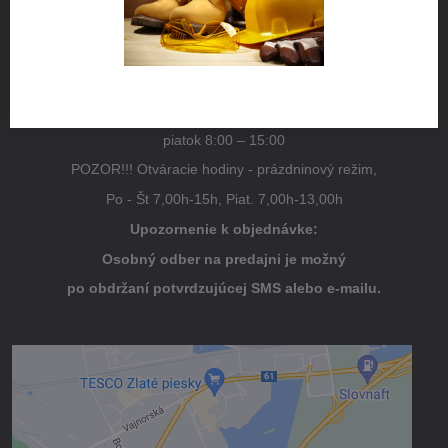
Pestovateľská 1
821 04 Bratislava
Otváracie hodiny
pondelok až štvrtok 8:00 – 16:00
piatok 8:00 – 15:00
POZOR!!! Otváracie hodiny - prázdninový režim,
Po - Št 7,00h-15h, Piat. 7,00h-13,00h
Upozornenie k objednávke:
Osobný odber na predajni je možný
po obdržaní potvrdzujúcej SMS alebo e-mailu.
Externý obsah je blokovaný Voľbami
súkromia