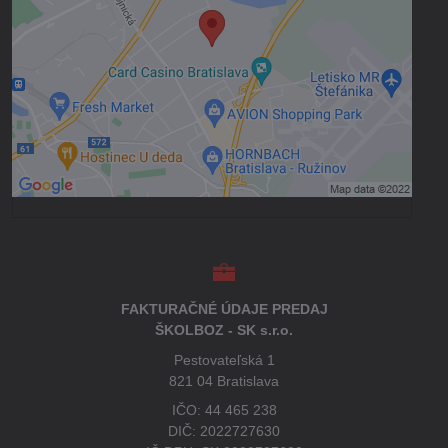
Prajete si načítať externý obsah?
Povoliť tentokrát
Povoliť a zapamätať - súhlas s druhom
cookie: Funkčné
Otvoriť obsah v novom okne
FAKTURAČNÉ ÚDAJE PREDAJ
ŠKOLBOZ - SK s.r.o.
Pestovateľská 1
821 04 Bratislava
IČO: 44 465 238
DIČ: 2022727630