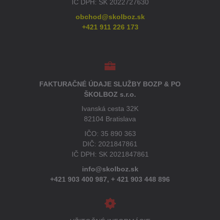
IČ DPH: SK 2022727630
obchod@skolboz.sk
+421 911 226 173
FAKTURAČNÉ ÚDAJE SLUŽBY BOZP & PO
ŠKOLBOZ s.r.o.
Ivanská cesta 32K
82104 Bratislava
IČO: 35 890 363
DIČ: 2021847861
IČ DPH: SK 2021847861
info@skolboz.sk
+421 903 400 987,
+ 421 903 448 896