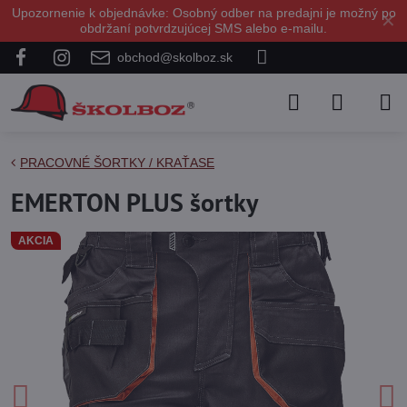
Upozornenie k objednávke: Osobný odber na predajni je možný po
✕
obdržaní potvrdzujúcej SMS alebo e-mailu.
obchod@skolboz.sk
PRACOVNÉ ŠORTKY / KRAŤASE
EMERTON PLUS šortky
AKCIA