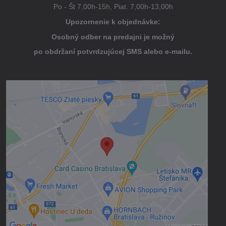
Po - Št 7,00h-15h, Piat. 7,00h-13,00h
Upozornenie k objednávke:
Osobný odber na predajni je možný
po obdržaní potvrdzujúcej SMS alebo e-mailu.
Externý obsah je blokovaný Voľbami
súkromia
Prajete si načítať externý obsah?
Povoliť tentokrát
Povoliť a zapamätať - súhlas s druhom
cookie: Funkčné
Otvoriť obsah v novom okne