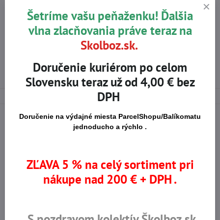
E-SHOP
PRACOVNÉ ODEVY
Šetríme vašu peňaženku! Ďalšia
MONTÉRKOVÉ KOLEKCIE
vlna zlacňovania práve teraz na
PRACOVNÉ NOHAVICE DO PÁSA, NA TRAKY, ŠORTKY
Skolboz.sk.
EMERTON
PRACOVNÉ ŠORTKY / KRAŤASE
Doručenie kuriérom po celom
PRACOVNÉ ŠORTKY |KRAŤASY
Slovensku teraz už od 4,00 € bez
DPH
Doručenie na výdajné miesta ParcelShopu/Balíkomatu
jednoducho a rýchlo .
Na trhu od r​. 2008
Certifikované výrobky
ZĽAVA 5 % na celý sortiment pri
nákupe nad 200 € + DPH .
Skladom viac ako 36 tisíc
Výhodné ceny
produktov
S pozdravom kolektív Školboz.sk