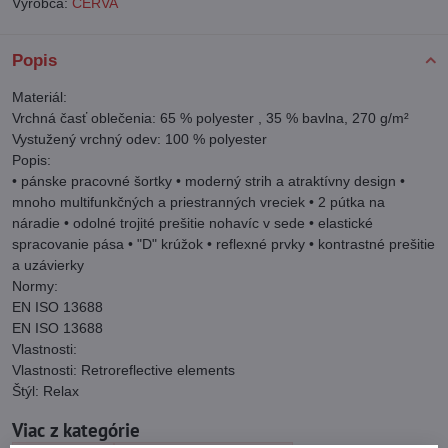
Výrobca:
ČERVA
Popis
Materiál:
Vrchná časť oblečenia: 65 % polyester , 35 % bavlna, 270 g/m²
Vystužený vrchný odev: 100 % polyester
Popis:
• pánske pracovné šortky • moderný strih a atraktívny design •
mnoho multifunkčných a priestranných vreciek • 2 pútka na
náradie • odolné trojité prešitie nohavíc v sede • elastické
spracovanie pása • "D" krúžok • reflexné prvky • kontrastné prešitie
a uzávierky
Normy:
EN ISO 13688
EN ISO 13688
Vlastnosti:
Vlastnosti: Retroreflective elements
Štýl: Relax
Viac z kategórie