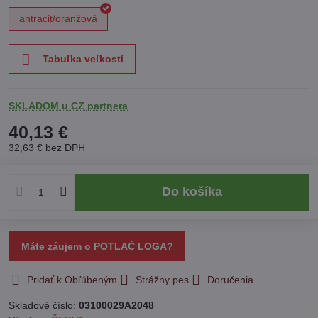
antracit/oranžová
Tabuľka veľkostí
SKLADOM u CZ partnera
40,13 €
32,63 €
bez DPH
Do košíka
Máte záujem o POTLAČ LOGA?
Pridať k Obľúbeným
Strážny pes
Doručenia
Skladové číslo:
03100029A2048