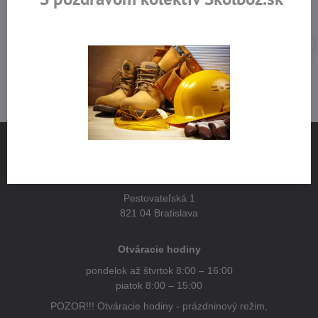
NÁJDETE NÁS
Pestovateľská 1
821 04 Bratislava
Otváracie hodiny
pondelok až štvrtok 8:00 – 16:00
piatok 8:00 – 15:00
POZOR!!! Otváracie hodiny - prázdninový režim,