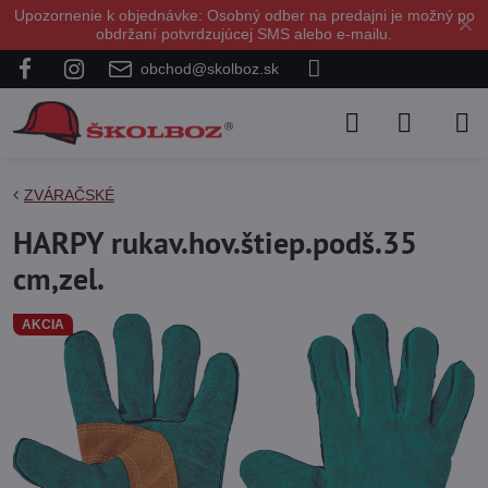
Upozornenie k objednávke: Osobný odber na predajni je možný po
✕
obdržaní potvrdzujúcej SMS alebo e-mailu.
obchod@skolboz.sk
ZVÁRAČSKÉ
HARPY rukav.hov.štiep.podš.35
cm,zel.
AKCIA