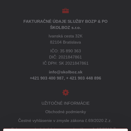
FAKTURAČNÉ ÚDAJE SLUŽBY BOZP & PO
ŠKOLBOZ s.r.o.
Ivanská cesta 32K
82104 Bratislava
IČO: 35 890 363
DIČ: 2021847861
IČ DPH: SK 2021847861
info@skolboz.sk
+421 903 400 987,
+ 421 903 448 896
UŽITOČNÉ INFORMÁCIE
Obchodné podmienky
Čestné vyhlásenie v zmysle zákona č.69/2020 Z.z.
Ochrana osobných údajov v zmysle zákona č. 18/2018 Z.z.