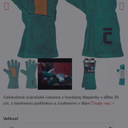
Celokožené zváračské rukavice z hovädzej štiepenky v dĺžke 35
cm, s bavlnenou podšívkou a zosilnením v dlani
Čítajte viac
Veľkosť