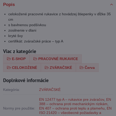
Popis
celokožené pracovné rukavice z hovädzej štiepenky v dĺžke 35
cm
s bavlnenou podšívkou
zosilnenie v dlani
kryté švy
certifikát: zváračské práce – typ A
Viac z kategórie
E-SHOP
PRACOVNÉ RUKAVICE
CELOKOŽENÉ
ZVÁRAČSKÉ
Červa
Doplnkové informácie
Kategória:
ZVÁRAČSKÉ
EN 12477 typ A – rukavice pre zváračov
,
EN
388 – ochrana proti mechanickým rizikám
,
Normy pre použitie:
EN 407 – ochrana proti teplu a plameňu
,
EN
ISO 21420 – všeobecné požiadavky a