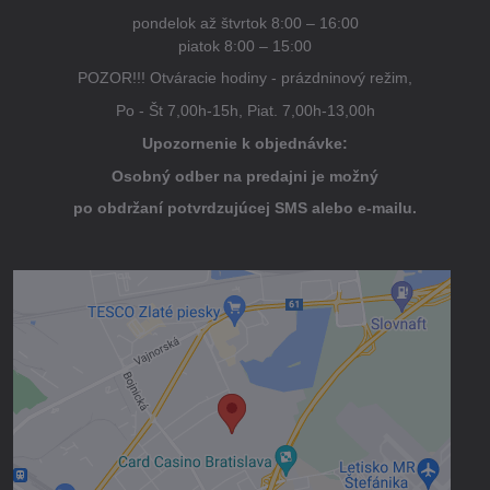
pondelok až štvrtok 8:00 – 16:00
piatok 8:00 – 15:00
POZOR!!! Otváracie hodiny - prázdninový režim,
Po - Št 7,00h-15h, Piat. 7,00h-13,00h
Upozornenie k objednávke:
Osobný odber na predajni je možný
po obdržaní potvrdzujúcej SMS alebo e-mailu.
Externý obsah je blokovaný Voľbami
súkromia
Prajete si načítať externý obsah?
Povoliť tentokrát