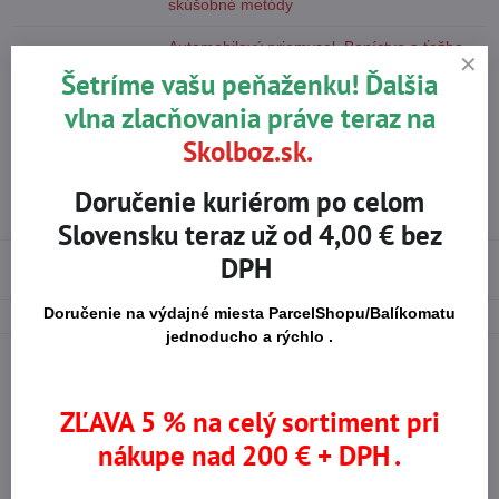
skúšobné metódy
Automobilový priemysel
,
Baníctvo a ťažba
,
Priemysel:
Stavba
,
Strojárstvo, ľahký priemysel
,
Ťažký
Šetríme vašu peňaženku! Ďalšia
priemysel
vlna zlacňovania práve teraz na
Typ manžety:
Slip-on
Skolboz.sk.
Miesto zosilnenia:
Dlaň
Doručenie kuriérom po celom
Materiál rukavíc:
Hovädzinové
Slovensku teraz už od 4,00 € bez
DPH
Použité materiály
Doručenie na výdajné miesta ParcelShopu/Balíkomatu
jednoducho a rýchlo .
ZĽAVA 5 % na celý sortiment pri
Na trhu od r​. 2008
Certifikované výrobky
nákupe nad 200 € + DPH .