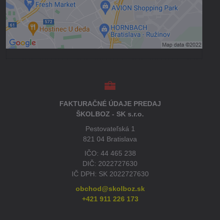
Povoliť a zapamätať - súhlas s druhom
cookie: Funkčné
Otvoriť obsah v novom okne
FAKTURAČNÉ ÚDAJE PREDAJ
ŠKOLBOZ - SK s.r.o.
Pestovateľská 1
821 04 Bratislava
IČO: 44 465 238
DIČ: 2022727630
IČ DPH: SK 2022727630
obchod@skolboz.sk
+421 911 226 173