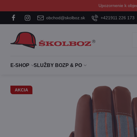
Upozornenie k obje
obchod@skolboz.sk
+421911 226 173
E-SHOP
SLUŽBY BOZP & PO
AKCIA