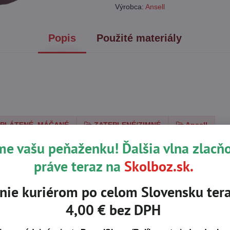
Výrobca:
Ansell
Popis
Použité materiály
 PLÁTENÉ, MÁČANÉ
ZATEPLENÉ/ZIMNÉ
Ansell
me vašu peňaženku! Ďalšia vlna zlacň
práve teraz na
Skolboz.sk.
nie kuriérom po celom Slovensku tera
4,00 € bez DPH