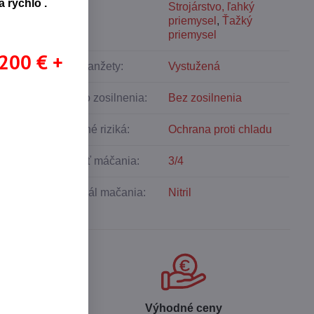
 rýchlo .
Strojárstvo, ľahký
priemysel
,
Ťažký
priemysel
 200 € +
Typ manžety:
Vystužená
Miesto zosilnenia:
Bez zosilnenia
Tepelné riziká:
Ochrana proti chladu
Oblasť máčania:
3/4
Materiál mačania:
Nitril
 produktov
Výhodné ceny