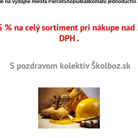
e na výdajné miesta ParcelShopu/Balíkomatu jednoducho a
 % na celý sortiment pri nákupe nad
DPH .
S pozdravom kolektív Školboz.sk
rtifikované výrobky
Skladom viac ako 36 tisíc