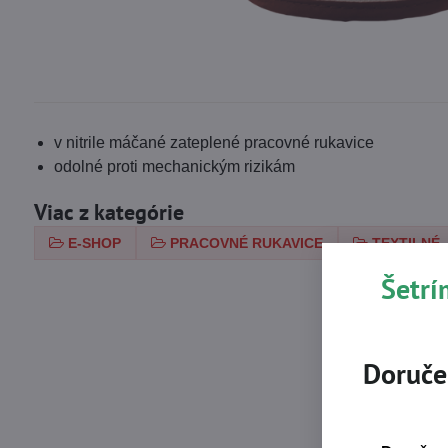
v nitrile máčané zateplené pracovné rukavice
odolné proti mechanickým rizikám
Viac z kategórie
E-SHOP
PRACOVNÉ RUKAVICE
TEXTILNÉ,
Šetrí
Doruče