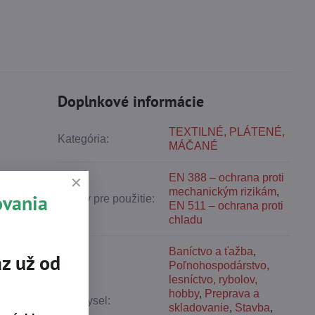
Doplnkové informácie
TEXTILNÉ, PLÁTENÉ,
Kategória:
MÁČANÉ
EN 388 – ochrana proti
mechanickým rizikám
,
ovania
Normy pre použitie:
EN 511 – ochrana proti
chladu
Baníctvo a ťažba
,
z už od
Poľnohospodárstvo,
lesníctvo, rybolov,
hobby
,
Preprava a
Priemysel:
skladovanie
,
Stavba
,