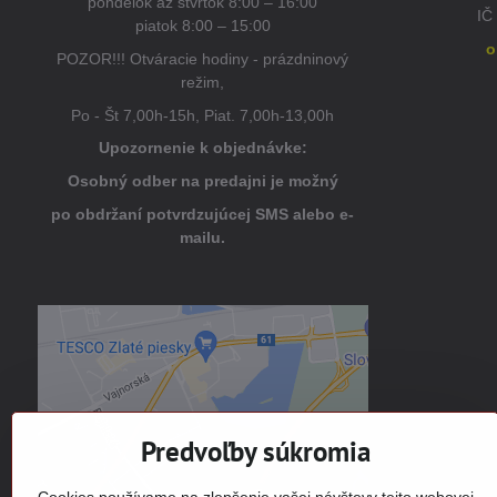
pondelok až štvrtok 8:00 – 16:00
IČ
piatok 8:00 – 15:00
o
POZOR!!! Otváracie hodiny - prázdninový
režim,
Po - Št 7,00h-15h, Piat. 7,00h-13,00h
Upozornenie k objednávke:
Osobný odber na predajni je možný
po obdržaní potvrdzujúcej SMS alebo e-
mailu.
Externý obsah je blokovaný
Voľbami súkromia
Prajete si načítať externý obsah?
Predvoľby súkromia
Povoliť tentokrát