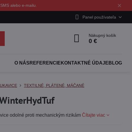
✕
 SMS alebo e-mailu.
Panel používateľa
Nákupný košík
0 €
O NÁS
REFERENCIE
KONTAKTNÉ ÚDAJE
BLOG
UKAVICE
TEXTILNÉ, PLÁTENÉ, MÁČANÉ
WinterHydTuf
avice odolné proti mechanickým rizikám
Čítajte viac