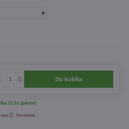
Do košíka
íka 12 ks (párov)
y pes
Doručenia