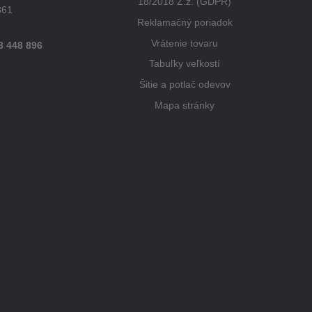
18/2018 Z.z. (GDPR)
861
Reklamačný poriadok
Vrátenie tovaru
3 448 896
Tabuľky veľkostí
Šitie a potlač odevov
Mapa stránky