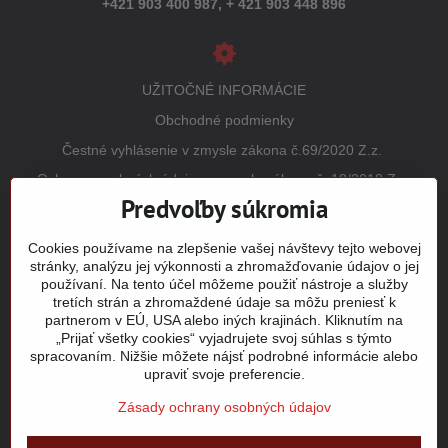
+421 903 400 987,
+ 421 903 448 896
UŽITOČNÉ INFORMÁCIE
Obchodné podmienky
Čestné vyhlásenie v zmysle zákona č.69/2020 Z.z.
Ochrana osobných údajov v zmysle zákona č. 18/2018 Z.z.
(GDPR)
Predvoľby súkromia
Reklamačný poriadok
Cookies používame na zlepšenie vašej návštevy tejto webovej
Vrátenie tovaru
stránky, analýzu jej výkonnosti a zhromažďovanie údajov o jej
používaní. Na tento účel môžeme použiť nástroje a služby
Tabuľky veľkostí
tretích strán a zhromaždené údaje sa môžu preniesť k
Šitie a potlač odevov
partnerom v EÚ, USA alebo iných krajinách. Kliknutím na
„Prijať všetky cookies“ vyjadrujete svoj súhlas s týmto
Mapa stránky
spracovaním. Nižšie môžete nájsť podrobné informácie alebo
upraviť svoje preferencie.
Zásady ochrany osobných údajov
©
2026
Copyright