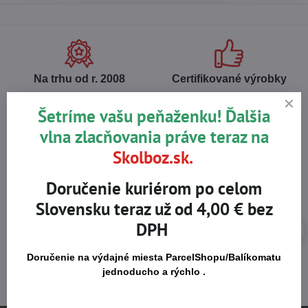
Na trhu od r​. 2008
Certifikované výrobky
Šetríme vašu peňaženku! Ďalšia
vlna zlacňovania práve teraz na
Skladom viac ako 36 tisíc
Výhodné ceny
produktov
Skolboz.sk.
Doručenie kuriérom po celom
Slovensku teraz už od 4,00 € bez
DPH
Doručenie na výdajné miesta ParcelShopu/Balíkomatu
jednoducho a rýchlo .