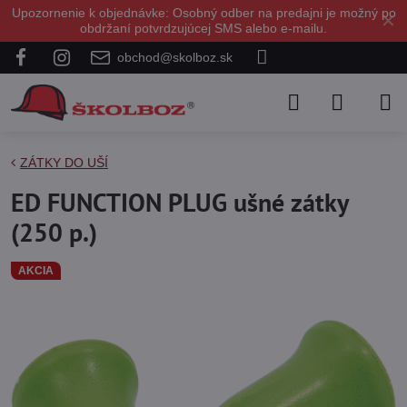
Upozornenie k objednávke: Osobný odber na predajni je možný po
✕
obdržaní potvrdzujúcej SMS alebo e-mailu.
obchod@skolboz.sk
ZÁTKY DO UŠÍ
ED FUNCTION PLUG ušné zátky
(250 p.)
AKCIA