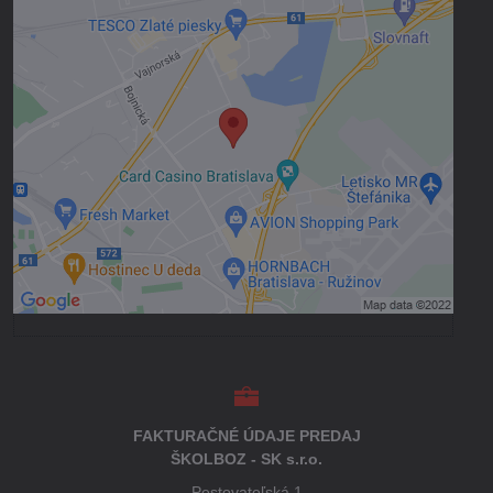
Externý obsah je blokovaný Voľbami
súkromia
Prajete si načítať externý obsah?
Povoliť tentokrát
Povoliť a zapamätať - súhlas s druhom
cookie: Funkčné
Otvoriť obsah v novom okne
FAKTURAČNÉ ÚDAJE PREDAJ
ŠKOLBOZ - SK s.r.o.
Pestovateľská 1