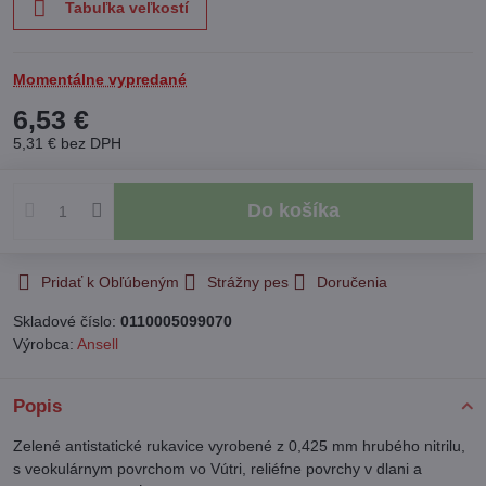
Tabuľka veľkostí
Momentálne vypredané
6,53 €
5,31 €
bez DPH
Do košíka
Pridať k Obľúbeným
Strážny pes
Doručenia
Skladové číslo:
0110005099070
Výrobca:
Ansell
Popis
Zelené antistatické rukavice vyrobené z 0,425 mm hrubého nitrilu,
s veokulárnym povrchom vo Vútri, reliéfne povrchy v dlani a