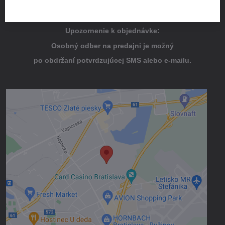
POZOR!!! Otváracie hodiny - prázdninový režim,
Po - Št 7,00h-15h, Piat. 7,00h-13,00h
Upozornenie k objednávke:
Osobný odber na predajni je možný
po obdržaní potvrdzujúcej SMS alebo e-mailu.
Externý obsah je blokovaný Voľbami
súkromia
Prajete si načítať externý obsah?
Povoliť tentokrát
Povoliť a zapamätať - súhlas s druhom
cookie: Funkčné