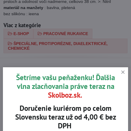
prstoch a odolnosť voči nadmerne, celkovo 38 cm. >: Nitril
materiál na manžety
: bavlna, pletená
bez silikónu : ieena
Viac z kategórie
E-SHOP
PRACOVNÉ RUKAVICE
ŠPECIÁLNE, PROTIPORÉZNE, DIAELEKTRICKÉ,
CHEMICKÉ
Šetríme vašu peňaženku! Ďalšia
vlna zlacňovania práve teraz na
Na trhu od r​. 2008
Certifikované výrobky
Skolboz.sk.
Doručenie kuriérom po celom
Skladom viac ako 36 tisíc
Výhodné ceny
Slovensku teraz už od 4,00 € bez
produktov
DPH