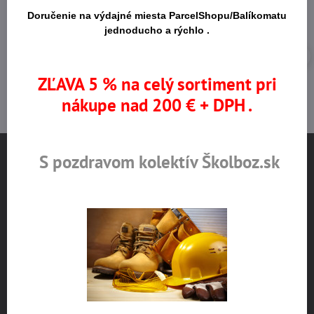
Doručenie na výdajné miesta ParcelShopu/Balíkomatu
jednoducho a rýchlo .
ZĽAVA 5 % na celý sortiment pri
nákupe nad 200 € + DPH .
S pozdravom kolektív Školboz.sk
NÁJDETE NÁS
Pestovateľská 1
821 04 Bratislava
Otváracie hodiny
pondelok až štvrtok 8:00 – 16:00
piatok 8:00 – 15:00