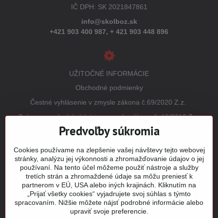
IČ DPH: SK 2021847861
info@skolboz.sk
+421 903 400 987,
+ 421 903 448 896
UŽITOČNÉ INFORMÁCIE
Obchodné podmienky
Čestné vyhlásenie v zmysle zákona č.69/2020 Z.z.
Ochrana osobných údajov v zmysle zákona č. 18/2018 Z.z.
(GDPR)
Predvoľby súkromia
Reklamačný poriadok
Cookies používame na zlepšenie vašej návštevy tejto webovej
Vrátenie tovaru
stránky, analýzu jej výkonnosti a zhromažďovanie údajov o jej
používaní. Na tento účel môžeme použiť nástroje a služby
Tabuľky veľkostí
tretích strán a zhromaždené údaje sa môžu preniesť k
Šitie a potlač odevov
partnerom v EÚ, USA alebo iných krajinách. Kliknutím na
„Prijať všetky cookies“ vyjadrujete svoj súhlas s týmto
Mapa stránky
spracovaním. Nižšie môžete nájsť podrobné informácie alebo
upraviť svoje preferencie.