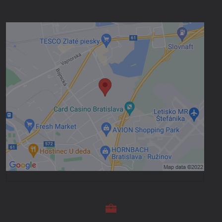
Externý obsah je blokovaný Voľbami
súkromia
Prajete si načítať externý obsah?
Povoliť tentokrát
Povoliť a zapamätať - súhlas s druhom
cookie: Funkčné
Otvoriť obsah v novom okne