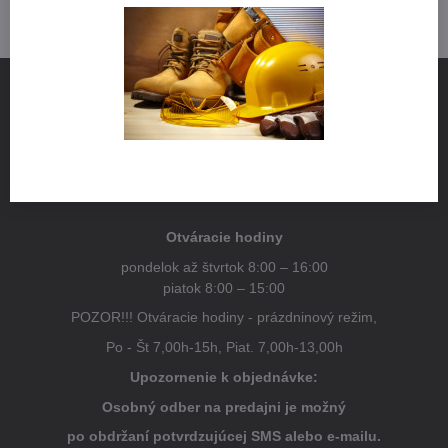
NÁJDETE NÁS
Pestovateľská 1
821 04 Bratislava
Otváracie hodiny
pondelok až štvrtok 8:00 – 16:00
piatok 8:00 – 15:00
POZOR!!! Otváracie hodiny - prázdninový režim,
Po - Št 7,00h-15h, Piat. 7,00h-13,00h
Upozornenie k objednávke:
Osobný odber na predajni je možný
po obdržaní potvrdzujúcej SMS alebo e-mailu.