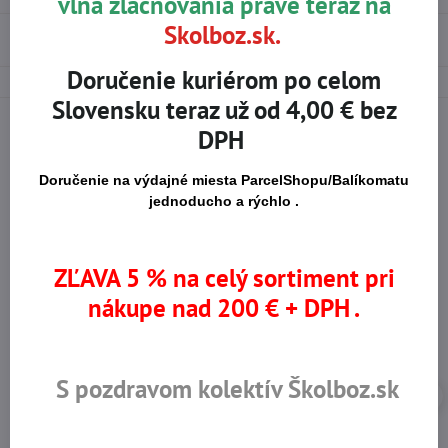
vlna zlacňovania práve teraz na
Skolboz.sk.
Použité materiály
Doručenie kuriérom po celom
Slovensku teraz už od 4,00 € bez
DPH
Na trhu od r​. 2008
Certifikované výrobky
Doručenie na výdajné miesta ParcelShopu/Balíkomatu
jednoducho a rýchlo .
Skladom viac ako 36 tisíc
Výhodné ceny
ZĽAVA 5 % na celý sortiment pri
produktov
nákupe nad 200 € + DPH .
S pozdravom kolektív Školboz.sk