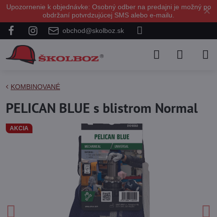
Upozornenie k objednávke: Osobný odber na predajni je možný po
✕
obdržaní potvrdzujúcej SMS alebo e-mailu.
obchod@skolboz.sk
KOMBINOVANÉ
PELICAN BLUE s blistrom Normal
AKCIA