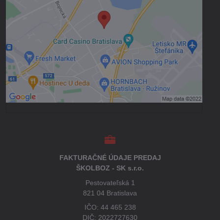
Prajete si načítať externý obsah?
Povoliť tentokrát
Povoliť a zapamätať - súhlas s druhom
cookie: Funkčné
Otvoriť obsah v novom okne
FAKTURAČNÉ ÚDAJE PREDAJ
ŠKOLBOZ - SK s.r.o.
Pestovateľská 1
821 04 Bratislava
IČO: 44 465 238
DIČ: 2022727630