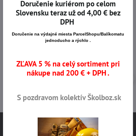
Doručenie kuriérom po celom
Slovensku teraz už od 4,00 € bez
Na trhu od r​. 2008
Certifikované výrobky
DPH
Doručenie na výdajné miesta ParcelShopu/Balíkomatu
Skladom viac ako 36 tisíc
Výhodné ceny
jednoducho a rýchlo .
produktov
ZĽAVA 5 % na celý sortiment pri
nákupe nad 200 € + DPH .
S pozdravom kolektív Školboz.sk
NÁJDETE NÁS