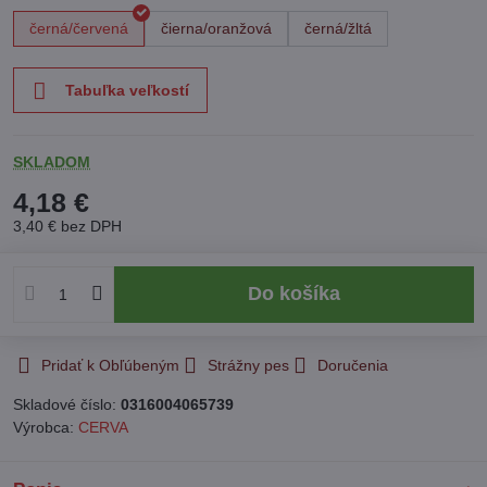
černá/červená
čierna/oranžová
černá/žltá
Tabuľka veľkostí
SKLADOM
4,18 €
3,40 €
bez DPH
Do košíka
Pridať k Obľúbeným
Strážny pes
Doručenia
Skladové číslo:
0316004065739
Výrobca:
CERVA