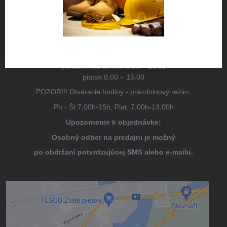
Pestovateľská 1
821 04 Bratislava
Otváracie hodiny
pondelok až štvrtok 8:00 – 16:00
piatok 8:00 – 15:00
POZOR!!! Otváracie hodiny - prázdninový režim,
Po - Št 7,00h-15h, Piat. 7,00h-13,00h
Upozornenie k objednávke:
Osobný odber na predajni je možný
po obdržaní potvrdzujúcej SMS alebo e-mailu.
Externý obsah je blokovaný Voľbami
súkromia