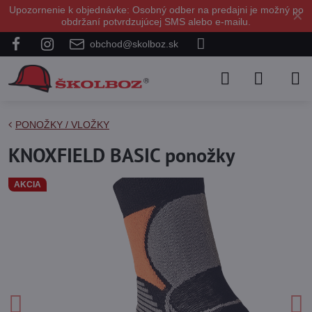
Upozornenie k objednávke: Osobný odber na predajni je možný po
✕
obdržaní potvrdzujúcej SMS alebo e-mailu.
obchod@skolboz.sk
PONOŽKY / VLOŽKY
KNOXFIELD BASIC ponožky
AKCIA