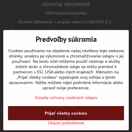
UŽITOČNÉ INFORMÁCIE
Obchodné podmienky
Čestné vyhlásenie v zmysle zákona č.69/2020 Z.z.
Ochrana osobných údajov v zmysle zákona č. 18/2018 Z.z.
(GDPR)
Predvoľby súkromia
Reklamačný poriadok
Cookies používame na zlepšenie vašej návštevy tejto webovej
Vrátenie tovaru
stránky, analýzu jej výkonnosti a zhromažďovanie údajov o jej
používaní. Na tento účel môžeme použiť nástroje a služby
Tabuľky veľkostí
tretích strán a zhromaždené údaje sa môžu preniesť k
Šitie a potlač odevov
partnerom v EÚ, USA alebo iných krajinách. Kliknutím na
„Prijať všetky cookies“ vyjadrujete svoj súhlas s týmto
Mapa stránky
spracovaním. Nižšie môžete nájsť podrobné informácie alebo
upraviť svoje preferencie.
Zásady ochrany osobných údajov
©
2026
Copyright
Prijať všetky cookies
Predvoľby súkromia
Zásady ochrany osobných údajov
Stav objednávky
Ukázať podrobnosti
Vytvorené pomocou:
BiznisWeb.sk