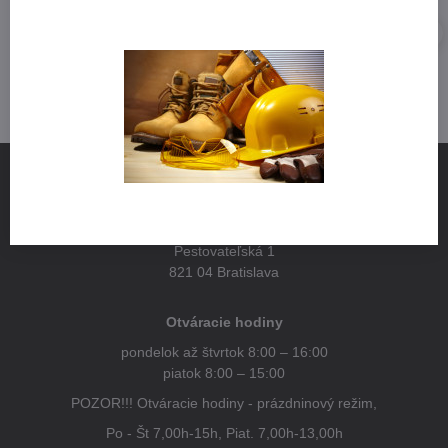
NÁJDETE NÁS
Pestovateľská 1
821 04 Bratislava
Otváracie hodiny
pondelok až štvrtok 8:00 – 16:00
piatok 8:00 – 15:00
POZOR!!! Otváracie hodiny - prázdninový režim,
Po - Št 7,00h-15h, Piat. 7,00h-13,00h