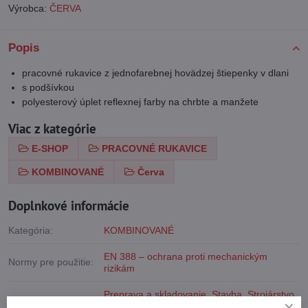
Výrobca:
ČERVA
Popis
pracovné rukavice z jednofarebnej hovädzej štiepenky v dlani
s podšívkou
polyesterový úplet reflexnej farby na chrbte a manžete
Viac z kategórie
E-SHOP
PRACOVNÉ RUKAVICE
KOMBINOVANÉ
Červa
Doplnkové informácie
Kategória:
KOMBINOVANÉ
EN 388 – ochrana proti mechanickým
Normy pre použitie:
rizikám
Preprava a skladovanie
,
Stavba
,
Strojárstvo,
Priemysel:
ľahký priemysel