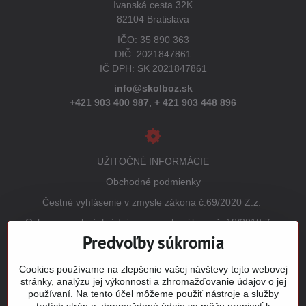
Ivanská cesta 32K
82104 Bratislava
IČO: 35 890 363
DIČ: 2021847861
IČ DPH: SK 2021847861
info@skolboz.sk
+421 903 400 987,
+ 421 903 448 896
UŽITOČNÉ INFORMÁCIE
Obchodné podmienky
Čestné vyhlásenie v zmysle zákona č.69/2020 Z.z.
Ochrana osobných údajov v zmysle zákona č. 18/2018 Z.z.
(GDPR)
Predvoľby súkromia
Reklamačný poriadok
Cookies používame na zlepšenie vašej návštevy tejto webovej
Vrátenie tovaru
stránky, analýzu jej výkonnosti a zhromažďovanie údajov o jej
používaní. Na tento účel môžeme použiť nástroje a služby
Tabuľky veľkostí