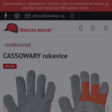
Upozornenie k objednávke: Osobný odber na predajni je možný po
✕
obdržaní potvrdzujúcej SMS alebo e-mailu.
obchod@skolboz.sk
KOMBINOVANÉ
CASSOWARY rukavice
AKCIA