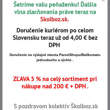
Šetríme vašu peňaženku! Ďalšia
Typ manžety:
Vystužená
vlna zlacňovania práve teraz na
Skolboz.sk.
Miesto zosilnenia:
Palec
,
Ukazovák
Doručenie kuriérom po celom
Použité materiály
Slovensku teraz už od 4,00 € bez
DPH
Doručenie na výdajné miesta ParcelShopu/Balíkomatu
jednoducho a rýchlo .
Na trhu od r​. 2008
Certifikované výrobky
ZĽAVA 5 % na celý sortiment pri
Skladom viac ako 36 tisíc
Výhodné ceny
nákupe nad 200 € + DPH .
produktov
S pozdravom kolektív Školboz.sk