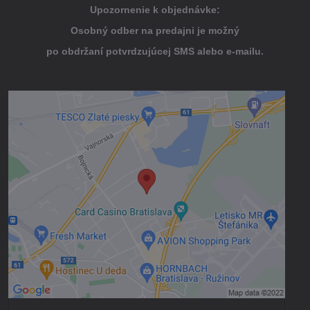
Upozornenie k objednávke:
Osobný odber na predajni je možný
po obdržaní potvrdzujúcej SMS alebo e-mailu.
Externý obsah je blokovaný Voľbami
súkromia
Prajete si načítať externý obsah?
Povoliť tentokrát
Povoliť a zapamätať - súhlas s druhom
cookie: Funkčné
Otvoriť obsah v novom okne