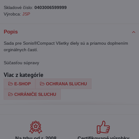
Skladové číslo:
0403006599999
Výrobca:
JSP
Popis
Sada pre Sonis®Compact Všetky diely sú a priamou doplnením
orginálnych častí.
Súčasťou súpravy
Viac z kategórie
E-SHOP
OCHRANA SLUCHU
CHRÁNIČE SLUCHU
Na trhu od r​. 2008
Certifikované výrobky