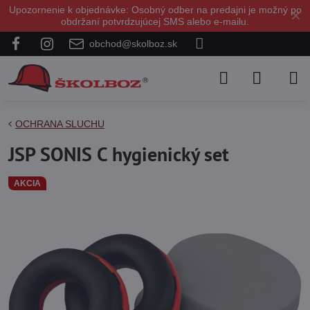
Upozornenie k objednávke: Osobný odber na predajni je možný po
✕
obdržaní potvrdzujúcej SMS alebo e-mailu.
obchod@skolboz.sk
OCHRANA SLUCHU
JSP SONIS C hygienický set
AKCIA