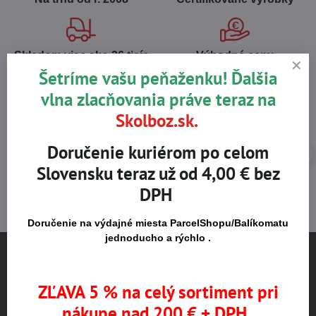
Skladom viac ako 36 tisíc
Výhodné ceny
produktov
Šetríme vašu peňaženku! Ďalšia
vlna zlacňovania práve teraz na
Skolboz.sk.
Doručenie kuriérom po celom
Slovensku teraz už od 4,00 € bez
DPH
Doručenie na výdajné miesta ParcelShopu/Balíkomatu
jednoducho a rýchlo .
ZĽAVA 5 % na celý sortiment pri
NÁJDETE NÁS
nákupe nad 200 € + DPH .
Pestovateľská 1