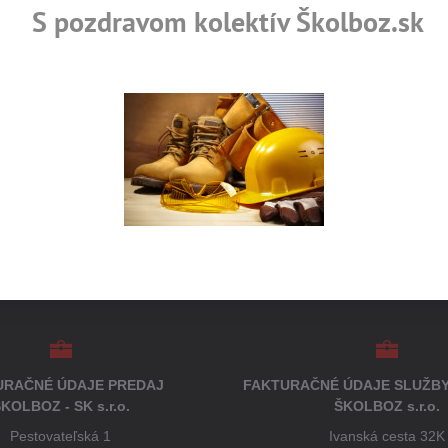
S pozdravom kolektív Školboz.sk
rtifikované výrobky
Skladom viac ako 36 tisíc
URAČNÉ ÚDAJE PREDAJ
FAKTURAČNÉ ÚDAJE SLUŽBY
KOLBOZ - SK s.r.o.
ŠKOLBOZ s.r.o.
Pestovateľská 1
Ivanská cesta 32K