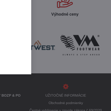
 produktov
Výhodné ceny
 BOZP & PO
UŽITOČNÉ INFORMÁCIE
Obchodné podmienky
Čestné vyhlásenie v zmysle zákona č.69/2020