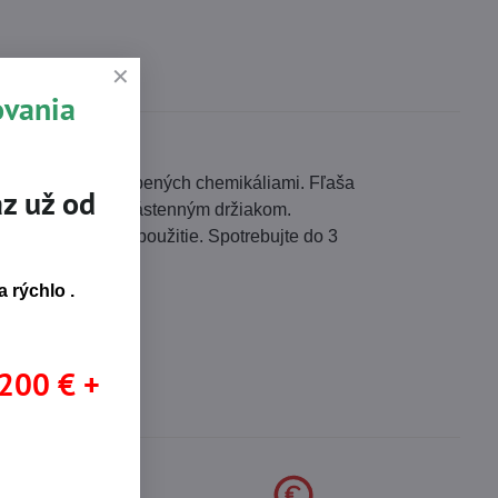
ovania
rípade nehôd spôsobených chemikáliami. Fľaša
z už od
ie je možné aj s nástenným držiakom.
drobný návod na použitie. Spotrebujte do 3
 rýchlo .
 200 € +