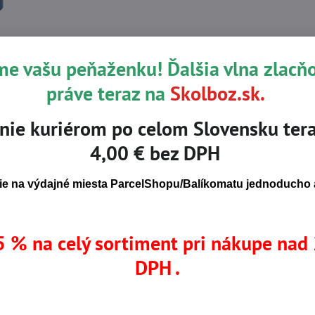
Popis
me vašu peňaženku! Ďalšia vlna zlacň
práve teraz na
Skolboz.sk.
roztokom fosfátového pufra, ktorý neutralizuje povrch oka v p
nie kuriérom po celom Slovensku tera
ke na opasok, v lekárničke alebo v boxe pre náradie. Umiestnen
4,00 € bez DPH
e vybavená chráničom proti prachu a na etikete je uvedený po
e na výdajné miesta ParcelShopu/Balíkomatu jednoducho a
NKY
 % na celý sortiment pri nákupe nad
DPH .