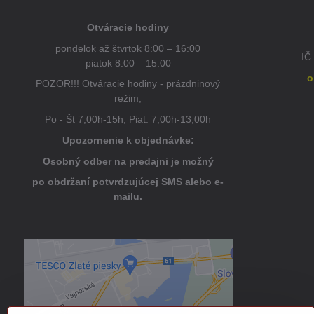
Otváracie hodiny
pondelok až štvrtok 8:00 – 16:00
IČ
piatok 8:00 – 15:00
o
POZOR!!! Otváracie hodiny - prázdninový
režim,
Po - Št 7,00h-15h, Piat. 7,00h-13,00h
Upozornenie k objednávke:
Osobný odber na predajni je možný
po obdržaní potvrdzujúcej SMS alebo e-
mailu.
Externý obsah je blokovaný
Voľbami súkromia