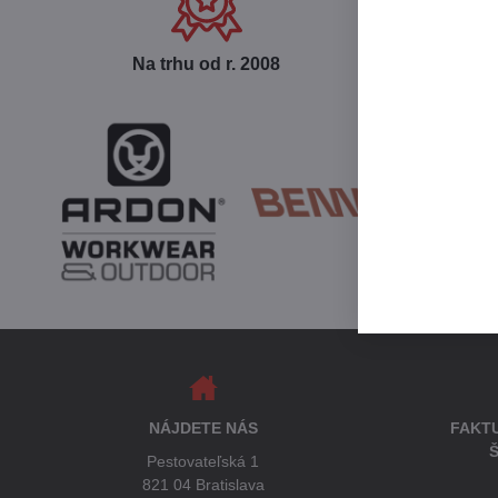
Na trhu od r​. 2008
Ce
NÁJDETE NÁS
FAKT
Š
Pestovateľská 1
821 04 Bratislava