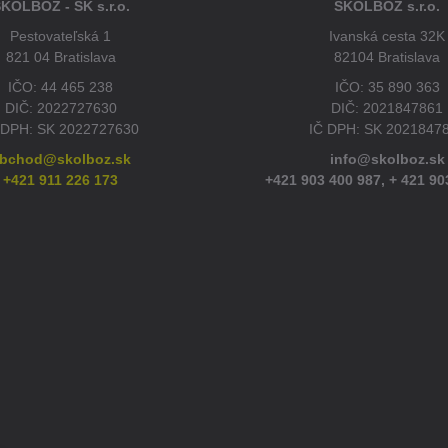
KOLBOZ - SK s.r.o.
ŠKOLBOZ s.r.o.
Pestovateľská 1
Ivanská cesta 32K
821 04 Bratislava
82104 Bratislava
IČO: 44 465 238
IČO: 35 890 363
DIČ: 2022727630
DIČ: 2021847861
 DPH: SK 2022727630
IČ DPH: SK 2021847
bchod@skolboz.sk
info@skolboz.sk
+421 911 226 173
+421 903 400 987,
+ 421 90