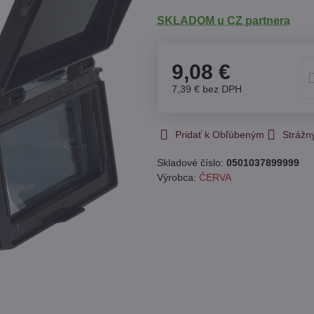
SKLADOM u CZ partnera
9,08 €
7,39 €
bez DPH
Pridať k Obľúbeným
Strážn
Skladové číslo:
0501037899999
Výrobca:
ČERVA