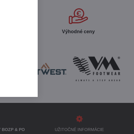
 produktov
Výhodné ceny
 BOZP & PO
UŽITOČNÉ INFORMÁCIE