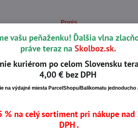
Popis
me vašu peňaženku! Ďalšia vlna zlacň
práve teraz na
Skolboz.sk.
 plastovou lícnicou, pevným čírym obdĺžnikovým zorníkom trie
ochranou proti žiareniu vznikajúcom pri zváraní, vhodné pri zv
nie kuriérom po celom Slovensku tera
 175 a EN 166.
4,00 € bez DPH
e na výdajné miesta ParcelShopu/Balíkomatu jednoducho a
ilový priemysel
 % na celý sortiment pri nákupe nad
ANA ZRAKU
OCHRANNÉ ZVÁRAČSKÉ KUKLY
DPH .