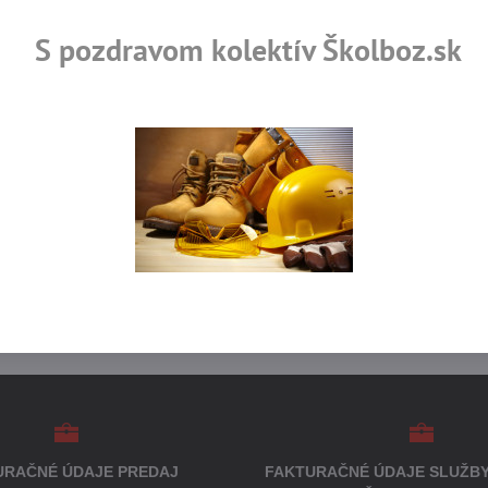
S pozdravom kolektív Školboz.sk
rtifikované výrobky
Skladom viac ako 36 tisíc
URAČNÉ ÚDAJE PREDAJ
FAKTURAČNÉ ÚDAJE SLUŽBY