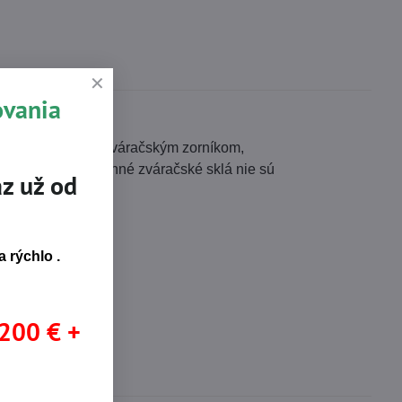
ovania
dy F, odklápacím zváračským zorníkom,
áraní. Tmavé ochranné zváračské sklá nie sú
z už od
 rýchlo .
 200 € +