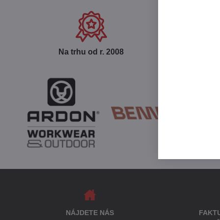
Na trhu od r​. 2008
Ce
NÁJDETE NÁS
FAKT