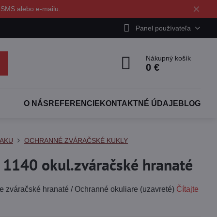
✕
 SMS alebo e-mailu.
Panel používateľa
Nákupný košík
0 €
O NÁS
REFERENCIE
KONTAKTNÉ ÚDAJE
BLOG
AKU
OCHRANNÉ ZVÁRAČSKÉ KUKLY
140 okul.zváračské hranaté
váračské hranaté / Ochranné okuliare (uzavreté)
Čítajte