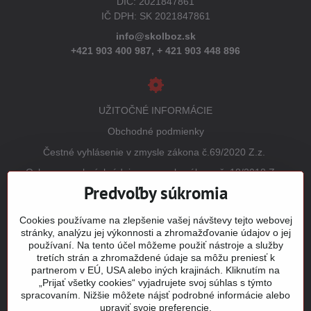
DIČ: 2021847861
IČ DPH: SK 2021847861
info@skolboz.sk
+421 903 400 987,
+ 421 903 448 896
UŽITOČNÉ INFORMÁCIE
Obchodné podmienky
Čestné vyhlásenie v zmysle zákona č.69/2020 Z.z.
Ochrana osobných údajov v zmysle zákona č. 18/2018 Z.z.
(GDPR)
Predvoľby súkromia
Reklamačný poriadok
Cookies používame na zlepšenie vašej návštevy tejto webovej
Vrátenie tovaru
stránky, analýzu jej výkonnosti a zhromažďovanie údajov o jej
používaní. Na tento účel môžeme použiť nástroje a služby
Tabuľky veľkostí
tretích strán a zhromaždené údaje sa môžu preniesť k
Šitie a potlač odevov
partnerom v EÚ, USA alebo iných krajinách. Kliknutím na
„Prijať všetky cookies“ vyjadrujete svoj súhlas s týmto
Mapa stránky
spracovaním. Nižšie môžete nájsť podrobné informácie alebo
upraviť svoje preferencie.