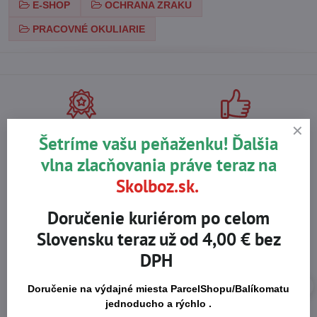
E-SHOP
OCHRANA ZRAKU
PRACOVNÉ OKULIARIE
Na trhu od r​. 2008
Certifikované výrobky
Šetríme vašu peňaženku! Ďalšia
vlna zlacňovania práve teraz na
Skolboz.sk.
Skladom viac ako 36 tisíc
Výhodné ceny
produktov
Doručenie kuriérom po celom
Slovensku teraz už od 4,00 € bez
DPH
Doručenie na výdajné miesta ParcelShopu/Balíkomatu
jednoducho a rýchlo .