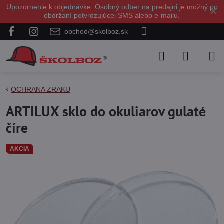
Upozornenie k objednávke: Osobný odber na predajni je možný po
✕
obdržaní potvrdzujúcej SMS alebo e-mailu.
obchod@skolboz.sk
OCHRANA ZRAKU
ARTILUX sklo do okuliarov gulaté
číre
AKCIA