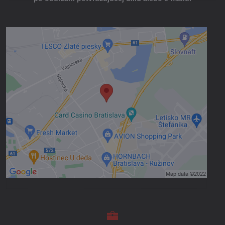
Externý obsah je blokovaný Voľbami
súkromia
Prajete si načítať externý obsah?
Povoliť tentokrát
Povoliť a zapamätať - súhlas s druhom
cookie: Funkčné
Otvoriť obsah v novom okne