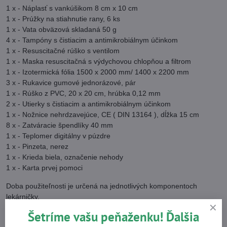
1 x - Náplasť s vankúšikom 8 cm x 10 cm
1 x - Prúžky na stiahnutie rany, 6 ks
1 x - Vata obväzová skladaná 50 g
4 x - Tampóny s čistiacim a antimikrobiálnym účinkom
1 x - Resuscitačné rúško s ventilom
1 x - Maska resuscitačná s výdychovou chlopňou a filtrom
1 x - Izotermická fólia 1500 x 2000 mm/ 1400 x 2200 mm
3 x - Rukavice gumové jednorázové, pár
1 x - Rúško z PVC, 20 x 20 cm, hrúbka 0,12 mm
2 x - Utierky s čistiacim a antimikrobiálnym účinkom
1 x - Nožnice nehrdzavejúce, CE ( DIN 13164 ), dĺžka 15 cm
8 x - Zatváracie špendlíky 40 mm
1 x - Teplomer digitálny v púzdre
1 x - Pinzeta, nerez
1 x - Krieda biela, označenie nehody
1 x - Karta prvej pomoci
Doba použiteľnosti je určená na jednotlivých komponentoch
lekárničky.
Šetríme vašu peňaženku! Ďalšia
Viac z kategórie