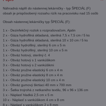
Náhradná náplň do nástennej lekárničky - typ ŠPECIÁL (F)
obsah je prispôsobený rozsahu rizík na pracovisku nad 15 osôb
Obsah nástennej lekárničky typ ŠPECIÁL (F):
1 x - Dezinfekčný roztok s rozprašovačom, Ajatin
2 x - Gáza hydrofilná skladaná, sterilná 7,5 x 7,5 cm / 5 ks
1 x - Gáza hydrofilná skladaná, sterilná 10 x 10 cm / 5 ks
1 x - Obväz hydrofilný, sterilný 6 cm x 5 m
1 x - Obväz hydrofilný, sterilný 10 cm x 5 m
1 x - Obväz hotový, sterilný č. 4
3 x - Obväz hotový s 1 vankúšikom
3 x - Obväz hotový s 2 vankúšikmi
1 x - Obväz pružne elastický 6 cm x 4 m
1 x - Obväz pružne elastický 8 cm x 4 m
1 x - Obväz pružne elastický 10 cm x 4 m
1 x - Obväz gumový škrtiaci 40 mm x 700 mm
3 x - Šatka trojrohá z netkaného textilu, 96 x 96 x 136 cm
1 x - Náplasť hladká 2,5 cm x 5 m
10 x - Náplasť s vankúšikom 4 cm x 8 cm
8 x - Náplasť s vankúšikom 2 x 8 mm