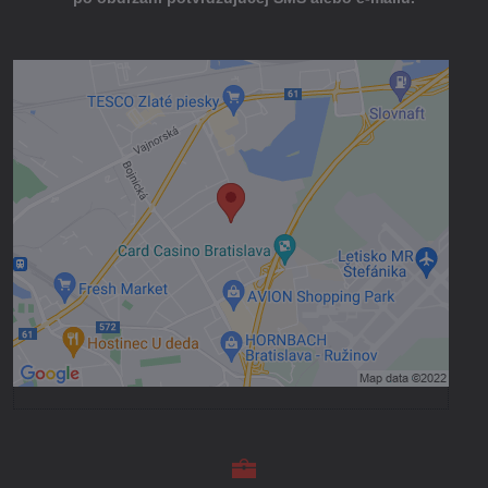
Externý obsah je blokovaný Voľbami
súkromia
Prajete si načítať externý obsah?
Povoliť tentokrát
Povoliť a zapamätať - súhlas s druhom
cookie: Funkčné
Otvoriť obsah v novom okne