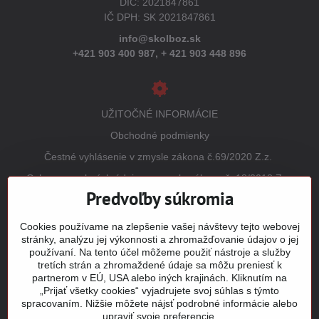
DIČ: 2021847861
IČ DPH: SK 2021847861
info@skolboz.sk
+421 903 400 987,
+ 421 903 448 896
UŽITOČNÉ INFORMÁCIE
Obchodné podmienky
Čestné vyhlásenie v zmysle zákona č.69/2020 Z.z.
Ochrana osobných údajov v zmysle zákona č. 18/2018 Z.z.
(GDPR)
Predvoľby súkromia
Reklamačný poriadok
Cookies používame na zlepšenie vašej návštevy tejto webovej
Vrátenie tovaru
stránky, analýzu jej výkonnosti a zhromažďovanie údajov o jej
používaní. Na tento účel môžeme použiť nástroje a služby
Tabuľky veľkostí
tretích strán a zhromaždené údaje sa môžu preniesť k
Šitie a potlač odevov
partnerom v EÚ, USA alebo iných krajinách. Kliknutím na
„Prijať všetky cookies“ vyjadrujete svoj súhlas s týmto
Mapa stránky
spracovaním. Nižšie môžete nájsť podrobné informácie alebo
upraviť svoje preferencie.