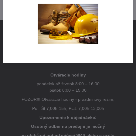
NÁJDETE NÁS
Pestovateľská 1
821 04 Bratislava
Otváracie hodiny
pondelok až štvrtok 8:00 – 16:00
piatok 8:00 – 15:00
POZOR!!! Otváracie hodiny - prázdninový režim,
Po - Št 7,00h-15h, Piat. 7,00h-13,00h
Upozornenie k objednávke:
Osobný odber na predajni je možný
po obdržaní potvrdzujúcej SMS alebo e-mailu.