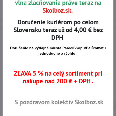
vlna zlacňovania práve teraz na
E-SHOP
LEKÁRNIČKY
DOPLNKY
Skolboz.sk.
doplnenie do lekárničky
ŠKOLBOZ
Doručenie kuriérom po celom
Slovensku teraz už od 4,00 € bez
DPH
Na trhu od r​. 2008
Certifikované výrobky
Doručenie na výdajné miesta ParcelShopu/Balíkomatu
jednoducho a rýchlo .
Skladom viac ako 36 tisíc
Výhodné ceny
ZĽAVA 5 % na celý sortiment pri
produktov
nákupe nad 200 € + DPH .
S pozdravom kolektív Školboz.sk