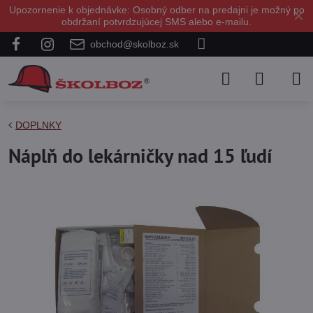
Upozornenie k objednávke: Osobný odber na predajni je možný po
✕
obdržaní potvrdzujúcej SMS alebo e-mailu.
obchod@skolboz.sk
DOPLNKY
Náplň do lekárničky nad 15 ľudí