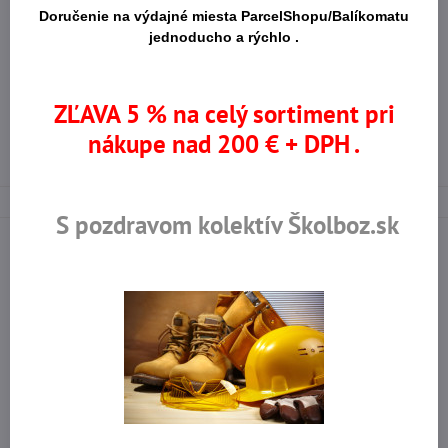
Doručenie na výdajné miesta ParcelShopu/Balíkomatu
Vlastnosti
ESD – ochrana proti elektrostatickému
jednoducho a rýchlo .
podrážky:
náboju
Zdravotná a sociálna starostlivosť
,
Priemysel:
ZĽAVA 5 % na celý sortiment pri
Kozmetický priemysel a kaderníctvo
nákupe nad 200 € + DPH .
EN ISO 20347 – bezpečnostná obuv bez
Normy pre použitie:
ochrannej špice
S pozdravom kolektív Školboz.sk
Na trhu od r​. 2008
Certifikované výrobky
Skladom viac ako 36 tisíc
Výhodné ceny
produktov