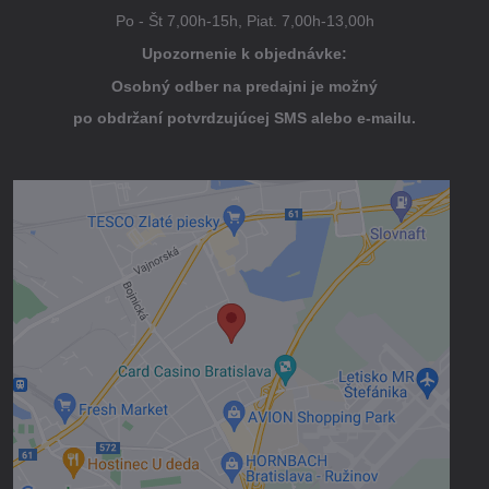
Po - Št 7,00h-15h, Piat. 7,00h-13,00h
Upozornenie k objednávke:
Osobný odber na predajni je možný
po obdržaní potvrdzujúcej SMS alebo e-mailu.
Externý obsah je blokovaný Voľbami
súkromia
Prajete si načítať externý obsah?
Povoliť tentokrát
Povoliť a zapamätať - súhlas s druhom
cookie: Funkčné
Otvoriť obsah v novom okne