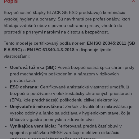
Popis
Bezpečnostné šľapky BLACK SB ESD predstavujú kombináciu
vysokej hygieny a ochrany. Sú navrhnuté pre profesionálov, ktorí
hľadajú vzdušnú obuv s pevnou ochranou prstov, vhodnú do
prostredí s prísnymi nárokmi na čistotu a bezpečnosť.
Tento model je certifikovaný podľa noriem
EN ISO 20345:2011 (SB
E A SRC)
a
EN IEC 61340-4-3:2018
a disponuje týmito
vlastnosťami:
Oceľová tužinka (SB):
Pevná bezpečnostná špica chráni prsty
pred mechanickým poškodením a nárazom v rizikových
prevádzkach.
ESD ochrana:
Certifikované antistatické vlastnosti umožňujú
bezpečné používanie v elektrostaticky chránených priestoroch
(EPA), kde predchádzajú poškodeniu citlivej elektroniky.
Umývateľné mikrovlákno:
Zvršok z kvalitného mikrovlákna je
vysoko odolný a ľahko sa udržiava v hygienickom stave, čo je
kľúčové v gastro priemysle a zdravotníctve.
Vynikajúca ventilácia:
Perforovaná predná časť obuvi v
spojení s podšívkou MESH zaručuje efektívnu cirkuláciu
vzduchu a pocit sviežosti počas celej smeny.