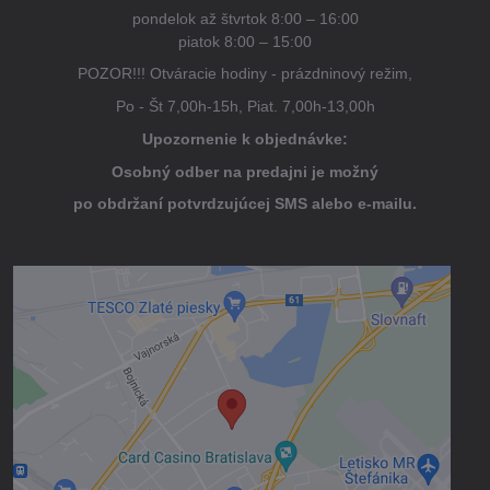
pondelok až štvrtok 8:00 – 16:00
piatok 8:00 – 15:00
POZOR!!! Otváracie hodiny - prázdninový režim,
Po - Št 7,00h-15h, Piat. 7,00h-13,00h
Upozornenie k objednávke:
Osobný odber na predajni je možný
po obdržaní potvrdzujúcej SMS alebo e-mailu.
Externý obsah je blokovaný Voľbami
súkromia
Prajete si načítať externý obsah?
Povoliť tentokrát