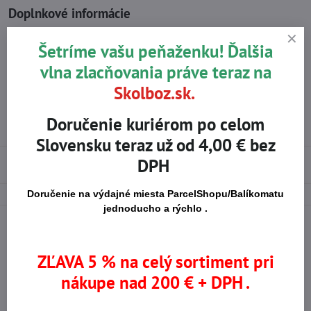
Doplnkové informácie
Kategória:
ZIMNÉ ODEVY
Šetríme vašu peňaženku! Ďalšia
Vrchný materiál
vlna zlacňovania práve teraz na
Polyester
odevu:
Skolboz.sk.
Normy pre použitie:
EN ISO 13688 – minimálne riziká
Doručenie kuriérom po celom
Vlastnosti odevu:
Prievzdušné
,
Vetruvzdorný
Slovensku teraz už od 4,00 € bez
DPH
Použité materiály
Doručenie na výdajné miesta ParcelShopu/Balíkomatu
jednoducho a rýchlo .
ZĽAVA 5 % na celý sortiment pri
Na trhu od r​. 2008
Certifikované výrobky
nákupe nad 200 € + DPH .