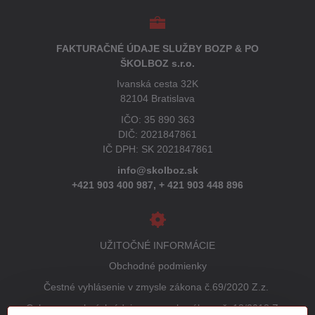
FAKTURAČNÉ ÚDAJE SLUŽBY BOZP & PO
ŠKOLBOZ s.r.o.
Ivanská cesta 32K
82104 Bratislava
IČO: 35 890 363
DIČ: 2021847861
IČ DPH: SK 2021847861
info@skolboz.sk
+421 903 400 987,
+ 421 903 448 896
UŽITOČNÉ INFORMÁCIE
Obchodné podmienky
Čestné vyhlásenie v zmysle zákona č.69/2020 Z.z.
Ochrana osobných údajov v zmysle zákona č. 18/2018 Z.z.