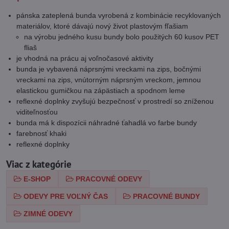
pánska zateplená bunda vyrobená z kombinácie recyklovaných
materiálov, ktoré dávajú nový život plastovým fľašiam
na výrobu jedného kusu bundy bolo použitých 60 kusov PET
fliaš
je vhodná na prácu aj voľnočasové aktivity
bunda je vybavená náprsnými vreckami na zips, bočnými
vreckami na zips, vnútorným náprsným vreckom, jemnou
elastickou gumičkou na zápästiach a spodnom leme
reflexné doplnky zvyšujú bezpečnosť v prostredí so zníženou
viditeľnosťou
bunda má k dispozícii náhradné ťahadlá vo farbe bundy
farebnosť khaki
reflexné doplnky
Viac z kategórie
E-SHOP
PRACOVNÉ ODEVY
ODEVY PRE VOĽNÝ ČAS
PRACOVNÉ BUNDY
ZIMNÉ ODEVY