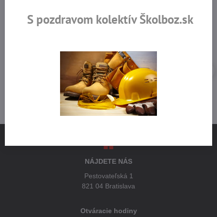
Skladom viac ako 36 tisíc
Výhodné ceny
produktov
S pozdravom kolektív Školboz.sk
NÁJDETE NÁS
Pestovateľská 1
821 04 Bratislava
Otváracie hodiny