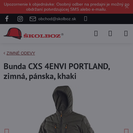
Upozornenie k objednávke: Osobný odber na predajni je možný po
✕
obdržaní potvrdzujúcej SMS alebo e-mailu.
obchod@skolboz.sk
ZIMNÉ ODEVY
Bunda CXS 4ENVI PORTLAND,
zimná, pánska, khaki