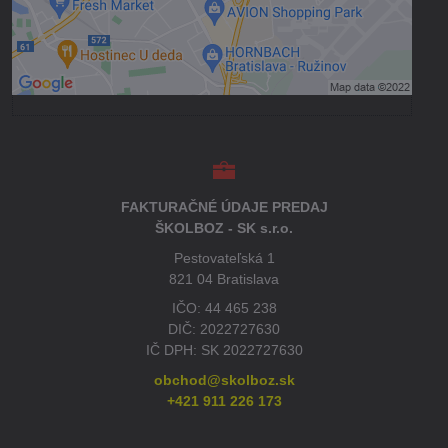
Povoliť a zapamätať - súhlas s druhom
cookie: Funkčné
Otvoriť obsah v novom okne
FAKTURAČNÉ ÚDAJE PREDAJ
ŠKOLBOZ - SK s.r.o.
Pestovateľská 1
821 04 Bratislava
IČO: 44 465 238
DIČ: 2022727630
IČ DPH: SK 2022727630
obchod@skolboz.sk
+421 911 226 173