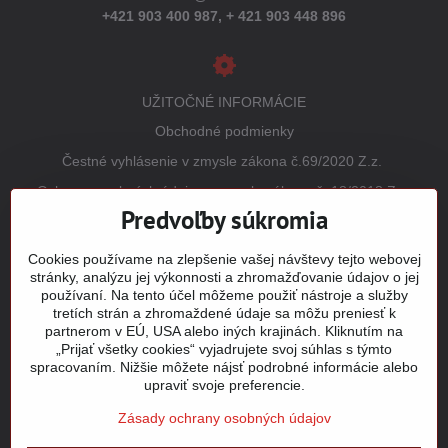
+421 903 400 987,
+ 421 903 448 896
UŽITOČNÉ INFORMÁCIE
Obchodné podmienky
Čestné vyhlásenie v zmysle zákona č.69/2020 Z.z.
Ochrana osobných údajov v zmysle zákona č. 18/2018 Z.z.
(GDPR)
Predvoľby súkromia
Reklamačný poriadok
Cookies používame na zlepšenie vašej návštevy tejto webovej
Vrátenie tovaru
stránky, analýzu jej výkonnosti a zhromažďovanie údajov o jej
používaní. Na tento účel môžeme použiť nástroje a služby
Tabuľky veľkostí
tretích strán a zhromaždené údaje sa môžu preniesť k
Šitie a potlač odevov
partnerom v EÚ, USA alebo iných krajinách. Kliknutím na
„Prijať všetky cookies“ vyjadrujete svoj súhlas s týmto
Mapa stránky
spracovaním. Nižšie môžete nájsť podrobné informácie alebo
upraviť svoje preferencie.
Zásady ochrany osobných údajov