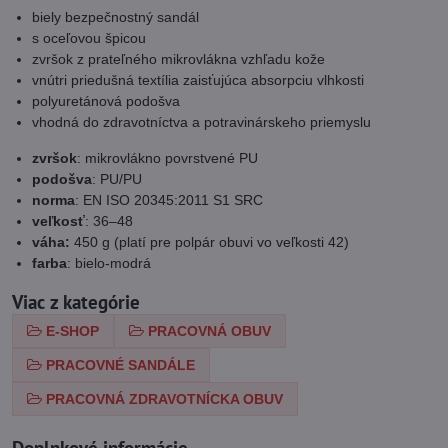
biely bezpečnostný sandál
s oceľovou špicou
zvršok z prateľného mikrovlákna vzhľadu kože
vnútri priedušná textília zaisťujúca absorpciu vlhkosti
polyuretánová podošva
vhodná do zdravotníctva a potravinárskeho priemyslu
zvršok
: mikrovlákno povrstvené PU
podošva
: PU/PU
norma
: EN ISO 20345:2011 S1 SRC
veľkosť
: 36–48
váha:
450 g (platí pre polpár obuvi vo veľkosti 42)
farba
: bielo-modrá
Viac z kategórie
E-SHOP
PRACOVNÁ OBUV
PRACOVNÉ SANDÁLE
PRACOVNÁ ZDRAVOTNÍCKA OBUV
Doplnkové informácie