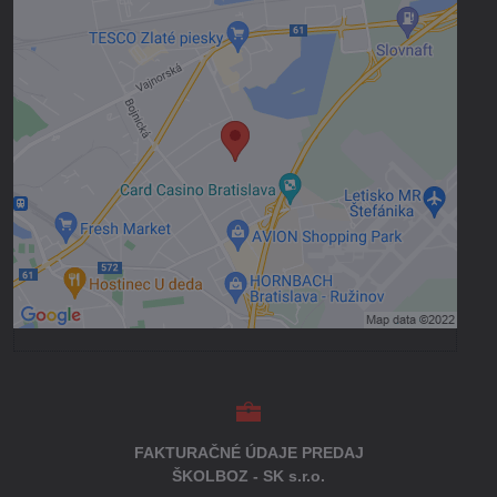
Externý obsah je blokovaný Voľbami
súkromia
Prajete si načítať externý obsah?
Povoliť tentokrát
Povoliť a zapamätať - súhlas s druhom
cookie: Funkčné
Otvoriť obsah v novom okne
FAKTURAČNÉ ÚDAJE PREDAJ
ŠKOLBOZ - SK s.r.o.