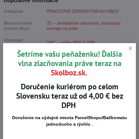
Kategória:
PRACOVNÁ ZDRAVOTNÍCKA OBUV
Bezpečnostná
S1 – antistatické vlastnosti, absorpcia
úroveň obuvi:
energie na päte
Vlastnosti
SRC – spĺňa SRA & SRB
podrážky:
Šetríme vašu peňaženku! Ďalšia
Vystužená špička:
Áno
vlna zlacňovania práve teraz na
Vrchný materiál
Skolboz.sk.
Mikrovlákno
obuvi:
Doručenie kuriérom po celom
Materiál podošvy:
PU/PU – dvojhustotný polyuretan
Slovensku teraz už od 4,00 € bez
Potraviny a pohostinstvo
,
Zdravotná a
DPH
Priemysel:
sociálna starostlivosť
,
Kozmetický priemysel
a kaderníctvo
Doručenie na výdajné miesta ParcelShopu/Balíkomatu
Normy pre použitie:
EN ISO 20345 – bezpečnostná obuv
jednoducho a rýchlo .
Použité materiály