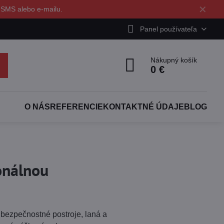
✕
 SMS alebo e-mailu.
Panel používateľa
Nákupný košík
0 €
O NÁS
REFERENCIE
KONTAKTNÉ ÚDAJE
BLOG
onálnou
ú bezpečnostné postroje, laná a