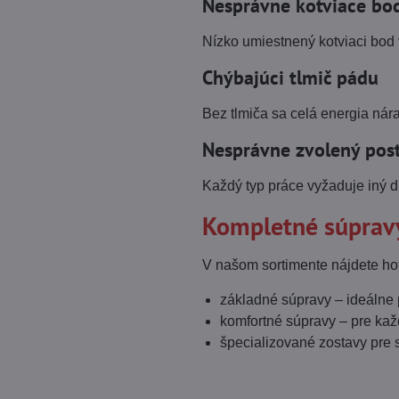
Nesprávne kotviace bo
Nízko umiestnený kotviaci bod 
Chýbajúci tlmič pádu
Bez tlmiča sa celá energia ná
Nesprávne zvolený post
Každý typ práce vyžaduje iný dr
Kompletné súpravy
V našom sortimente nájdete ho
základné súpravy – ideálne
komfortné súpravy – pre ka
špecializované zostavy pre s