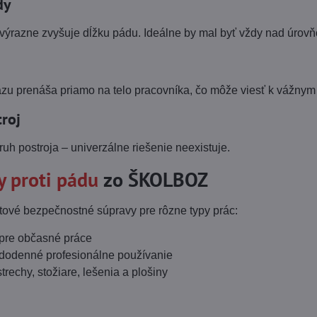
dy
výrazne zvyšuje dĺžku pádu. Ideálne by mal byť vždy nad úrovň
razu prenáša priamo na telo pracovníka, čo môže viesť k vážny
roj
uh postroja – univerzálne riešenie neexistuje.
 proti pádu
zo ŠKOLBOZ
tové bezpečnostné súpravy pre rôzne typy prác:
 pre občasné práce
ždodenné profesionálne používanie
trechy, stožiare, lešenia a plošiny