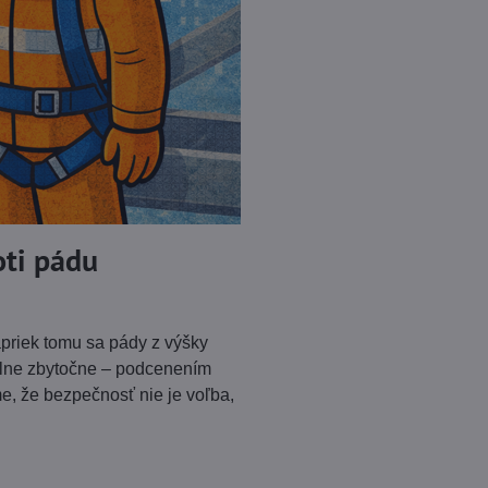
oti pádu
apriek tomu sa pády z výšky
úplne zbytočne – podcenením
, že bezpečnosť nie je voľba,