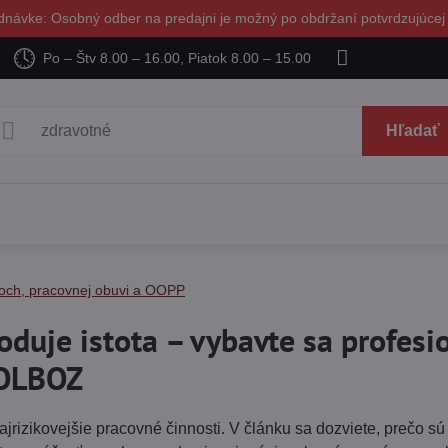
dnávke: Osobný odber na predajni je možný po obdržaní potvrdzujúcej
Po – Štv 8.00 – 16.00, Piatok 8.00 – 15.00
Hľadať
ch, pracovnej obuvi a OOPP
oduje istota – vybavte sa profesi
KOLBOZ
jrizikovejšie pracovné činnosti. V článku sa dozviete, prečo s