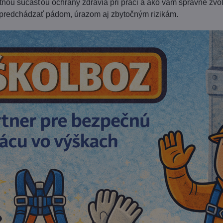
nou súčasťou ochrany zdravia pri práci a ako vám správne zv
redchádzať pádom, úrazom aj zbytočným rizikám.