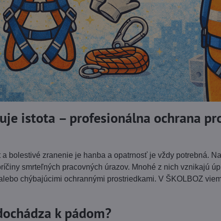
je istota – profesionálna ochrana pr
a bolestivé zranenie je hanba a opatrnosť je vždy potrebná. N
 príčiny smrteľných pracovných úrazov. Mnohé z nich vznikajú 
alebo chýbajúcimi ochrannými prostriedkami. V ŠKOLBOZ vieme
 dochádza k pádom?