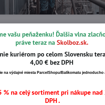
ystém proti pádu taký dôležitý?
me vašu peňaženku! Ďalšia vlna zlacň
 náraz rýchlosťou viac ako 20 km/h. Bez tlmiča pádu môže mať 
práve teraz na
Skolboz.sk.
 systém obsahuje:
nie kuriérom po celom Slovensku tera
4,00 € bez DPH
ariadenie
e na výdajné miesta ParcelShopu/Balíkomatu jednoducho a
ochrániť pracovníka pred vážnymi následkami pádu.
 % na celý sortiment pri nákupe nad
DPH .