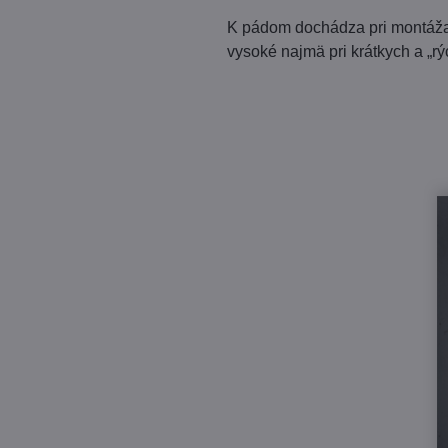
K pádom dochádza pri montážach,
vysoké najmä pri krátkych a „rý