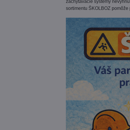
zachytávacie systémy nevyhnut
sortimentu ŠKOLBOZ pomôže p