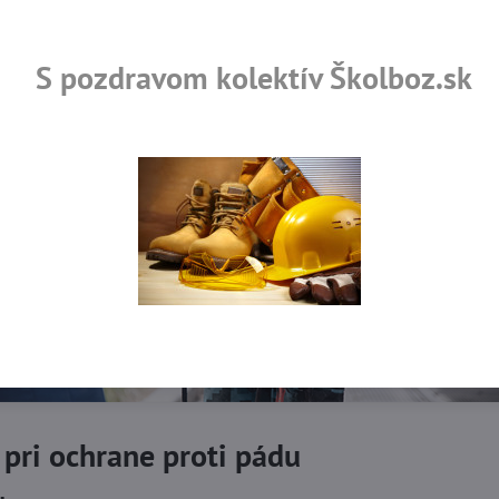
S pozdravom kolektív Školboz.sk
 pri ochrane proti pádu