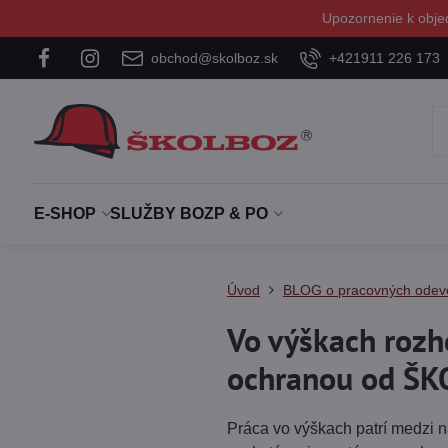
Upozornenie k obje
obchod@skolboz.sk
+421911 226 173
E-SHOP
SLUŽBY BOZP & PO
Úvod
BLOG o pracovných odevo
Vo výškach rozh
ochranou od Š
Práca vo výškach patrí medzi na