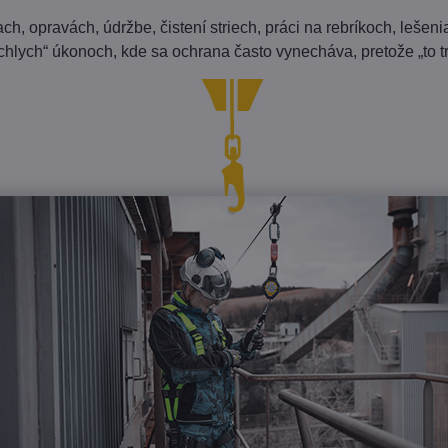
 opravách, údržbe, čistení striech, práci na rebríkoch, lešenia
chlych“ úkonoch, kde sa ochrana často vynecháva, pretože „to tr