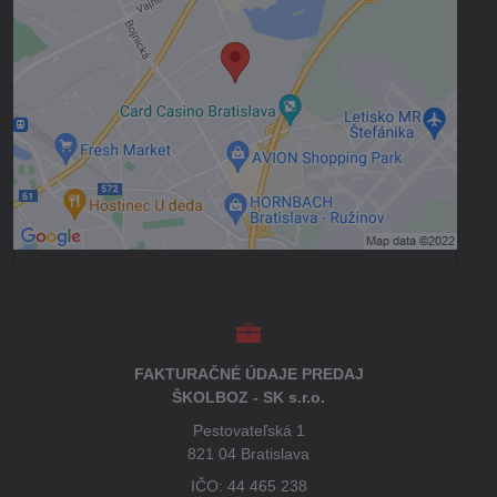
súkromia
Prajete si načítať externý obsah?
Povoliť tentokrát
Povoliť a zapamätať - súhlas s druhom
cookie: Funkčné
Otvoriť obsah v novom okne
FAKTURAČNÉ ÚDAJE PREDAJ
ŠKOLBOZ - SK s.r.o.
Pestovateľská 1
821 04 Bratislava
IČO: 44 465 238