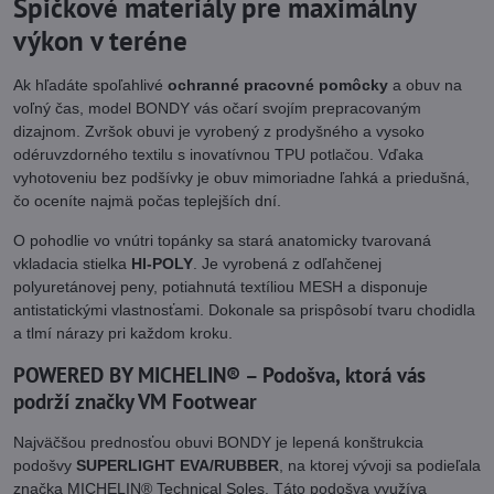
Špičkové materiály pre maximálny
výkon v teréne
Ak hľadáte spoľahlivé
ochranné pracovné pomôcky
a obuv na
voľný čas, model BONDY vás očarí svojím prepracovaným
dizajnom. Zvršok obuvi je vyrobený z prodyšného a vysoko
odéruvzdorného textilu s inovatívnou TPU potlačou. Vďaka
vyhotoveniu bez podšívky je obuv mimoriadne ľahká a priedušná,
čo oceníte najmä počas teplejších dní.
O pohodlie vo vnútri topánky sa stará anatomicky tvarovaná
vkladacia stielka
HI-POLY
. Je vyrobená z odľahčenej
polyuretánovej peny, potiahnutá textíliou MESH a disponuje
antistatickými vlastnosťami. Dokonale sa prispôsobí tvaru chodidla
a tlmí nárazy pri každom kroku.
POWERED BY MICHELIN® – Podošva, ktorá vás
podrží značky VM Footwear
Najväčšou prednosťou obuvi BONDY je lepená konštrukcia
podošvy
SUPERLIGHT EVA/RUBBER
, na ktorej vývoji sa podieľala
značka MICHELIN® Technical Soles. Táto podošva využíva