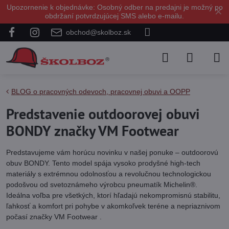
Upozornenie k objednávke: Osobný odber na predajni je možný po
✕
obdržaní potvrdzujúcej SMS alebo e-mailu.
obchod@skolboz.sk
BLOG o pracovných odevoch, pracovnej obuvi a OOPP
Predstavenie outdoorovej obuvi
BONDY značky VM Footwear
Predstavujeme vám horúcu novinku v našej ponuke – outdoorovú
obuv BONDY. Tento model spája vysoko prodyšné high-tech
materiály s extrémnou odolnosťou a revolučnou technologickou
podošvou od svetoznámeho výrobcu pneumatík Michelin®.
Ideálna voľba pre všetkých, ktorí hľadajú nekompromisnú stabilitu,
ľahkosť a komfort pri pohybe v akomkoľvek teréne a nepriaznivom
počasí značky VM Footwear .