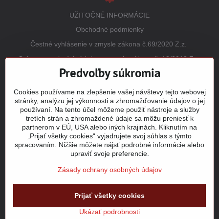
UŽITOČNÉ INFORMÁCIE
Obchodné podmienky
Čestné vyhlásenie v zmysle zákona č.69/2020 Z.z.
Ochrana osobných údajov v zmysle zákona č. 18/2018 Z.z.
(GDPR)
Predvoľby súkromia
Reklamačný poriadok
Cookies používame na zlepšenie vašej návštevy tejto webovej
Vrátenie tovaru
stránky, analýzu jej výkonnosti a zhromažďovanie údajov o jej
používaní. Na tento účel môžeme použiť nástroje a služby
Tabuľky veľkostí
tretích strán a zhromaždené údaje sa môžu preniesť k
Šitie a potlač odevov
partnerom v EÚ, USA alebo iných krajinách. Kliknutím na
„Prijať všetky cookies“ vyjadrujete svoj súhlas s týmto
Mapa stránky
spracovaním. Nižšie môžete nájsť podrobné informácie alebo
upraviť svoje preferencie.
Zásady ochrany osobných údajov
©
2026
Copyright
Prijať všetky cookies
Predvoľby súkromia
Zásady ochrany osobných údajov
Stav objednávky
Ukázať podrobnosti
Vytvorené pomocou:
BiznisWeb.sk