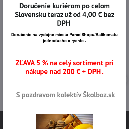
Doručenie kuriérom po celom
Slovensku teraz už od 4,00 € bez
Na trhu od r​. 2008
Certifikované výrobky
DPH
Doručenie na výdajné miesta ParcelShopu/Balíkomatu
Skladom viac ako 36 tisíc
Výhodné ceny
jednoducho a rýchlo .
produktov
ZĽAVA 5 % na celý sortiment pri
nákupe nad 200 € + DPH .
S pozdravom kolektív Školboz.sk