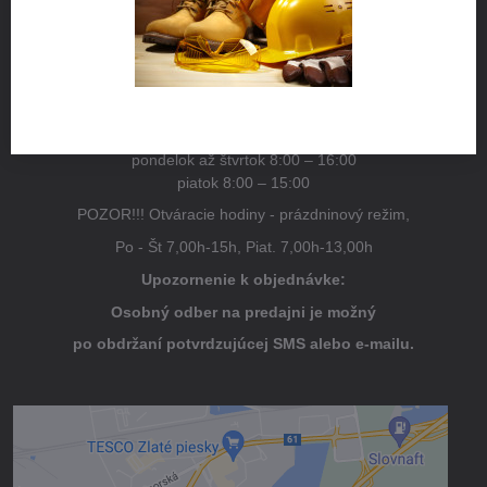
NÁJDETE NÁS
Pestovateľská 1
821 04 Bratislava
Otváracie hodiny
pondelok až štvrtok 8:00 – 16:00
piatok 8:00 – 15:00
POZOR!!! Otváracie hodiny - prázdninový režim,
Po - Št 7,00h-15h, Piat. 7,00h-13,00h
Upozornenie k objednávke:
Osobný odber na predajni je možný
po obdržaní potvrdzujúcej SMS alebo e-mailu.
Externý obsah je blokovaný Voľbami