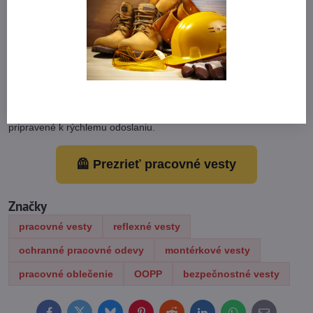
Reflexné prvky môžu zásadne zvýšiť bezpečnosť pri práci v noci
alebo pri dopravných úsekoch.
👉Vyberte si pracovnú vestu, ktorá vám
uľahčí každý pracovný deň
Pozrite si kompletnú ponuku pracovných viest, ktoré spoľahlivo
zvýšia komfort aj bezpečnosť pri práci. Všetko SKLADOM a
pripravené k rýchlemu odoslaniu.
🦺 Prezrieť pracovné vesty
Značky
pracovné vesty
reflexné vesty
ochranné pracovné odevy
montérkové vesty
pracovné oblečenie
OOPP
bezpečnostné vesty