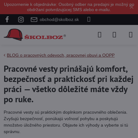
Upozornenie k objednávke: Osobný odber na predajni je možný po
✕
obdržaní potvrdzujúcej SMS alebo e-mailu.
obchod@skolboz.sk
BLOG o pracovných odevoch, pracovnej obuvi a OOPP
Pracovné vesty prinášajú komfort,
bezpečnosť a praktickosť pri každej
práci — všetko dôležité máte vždy
po ruke.
Pracovné vesty sú praktickým doplnkom pracovného oblečenia.
Zvyšujú bezpečnosť, ponúkajú voľnosť pohybu a poskytujú
množstvo úložného priestoru. Objavte ich výhody a vyberte si tú
správnu.