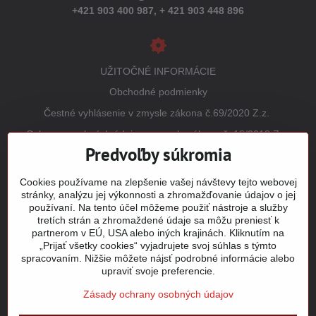
+421 903 400 987,
+ 421 903 448 896
UŽITOČNÉ INFORMÁCIE
Obchodné podmienky
Čestné vyhlásenie v zmysle zákona č.69/2020 Z.z.
Ochrana osobných údajov v zmysle zákona č. 18/2018 Z.z.
(GDPR)
Predvoľby súkromia
Reklamačný poriadok
Cookies používame na zlepšenie vašej návštevy tejto webovej
Vrátenie tovaru
stránky, analýzu jej výkonnosti a zhromažďovanie údajov o jej
používaní. Na tento účel môžeme použiť nástroje a služby
Tabuľky veľkostí
tretích strán a zhromaždené údaje sa môžu preniesť k
Šitie a potlač odevov
partnerom v EÚ, USA alebo iných krajinách. Kliknutím na
„Prijať všetky cookies“ vyjadrujete svoj súhlas s týmto
Mapa stránky
spracovaním. Nižšie môžete nájsť podrobné informácie alebo
upraviť svoje preferencie.
Zásady ochrany osobných údajov