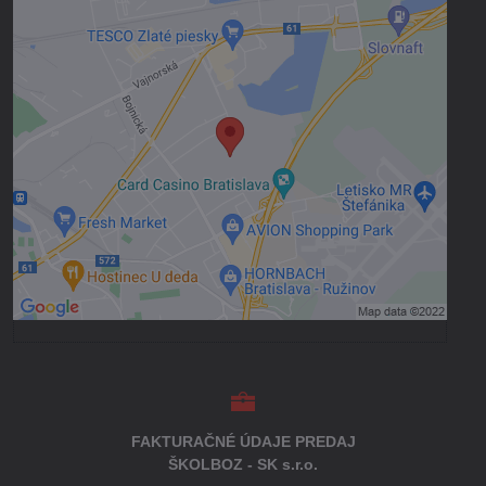
Externý obsah je blokovaný Voľbami
súkromia
Prajete si načítať externý obsah?
Povoliť tentokrát
Povoliť a zapamätať - súhlas s druhom
cookie: Funkčné
Otvoriť obsah v novom okne
FAKTURAČNÉ ÚDAJE PREDAJ
ŠKOLBOZ - SK s.r.o.