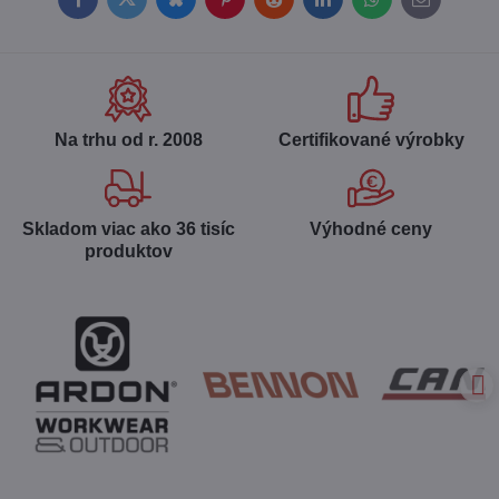
Facebook
Twitter
Bluesky
Pinterest
Reddit
LinkedIn
WhatsApp
E-
mail
Na trhu od r​. 2008
Certifikované výrobky
Skladom viac ako 36 tisíc
Výhodné ceny
produktov