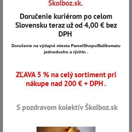
Skolboz.sk.
✔ široká ponuka modelov SKLADOM
Doručenie kuriérom po celom
✔ kvalitné materiály a odolné spracovanie
✔ rýchle doručenie do 24–48 hodín
Slovensku teraz už od 4,00 € bez
✔ vesty vhodné do interiéru aj exteriéru
DPH
✔ profesionálny zákaznícky servis
Tipy, ako vybrať tú správnu pracovnú
Doručenie na výdajné miesta ParcelShopu/Balíkomatu
jednoducho a rýchlo .
vestu
1. Zvážte pracovné prostredie
ZĽAVA 5 % na celý sortiment pri
Na outdoor prácu sú ideálne zateplené alebo reflexné vesty. Do
nákupe nad 200 € + DPH .
dielne či skladu sa hodia ľahké montérkové modely.
2. Sledujte počet a typ vreciek
S pozdravom kolektív Školboz.sk
Čím viac praktických priehradiek, tým efektívnejšia práca – najmä
pri používaní náradia.
3. Dôležitá je aj viditeľnosť