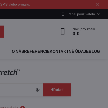
✕
 SMS alebo e-mailu.
Panel používateľa
Nákupný košík
0 €
O NÁS
REFERENCIE
KONTAKTNÉ ÚDAJE
BLOG
retch
”
Hľadať