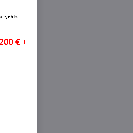
 rýchlo .
 200 € +