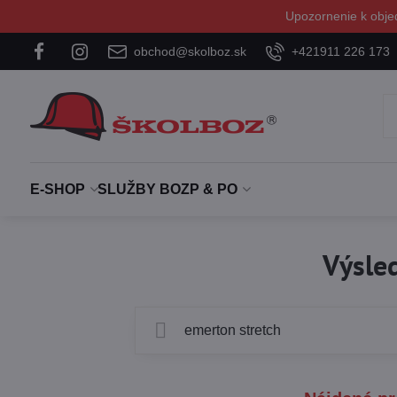
Upozornenie k obje
obchod@skolboz.sk
+421911 226 173
E-SHOP
SLUŽBY BOZP & PO
Výsled