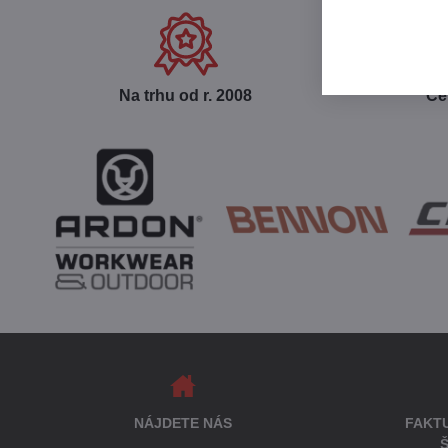
Na trhu od r​. 2008
Ce
NÁJDETE NÁS
FAKT
Š