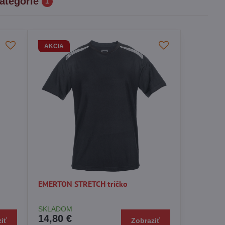
ategórie
1
AKCIA
EMERTON STRETCH tričko
SKLADOM
14,80 €
iť
Zobraziť