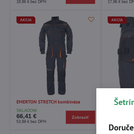
18,86 €
bez DPH
17,96 €
bez D
AKCIA
AKCIA
Šetrí
EMERTON STRETCH kombinéza
EMERTON ST
SKLADOM
SKLADOM
66,41 €
25,47 €
Zobraziť
53,99 €
bez DPH
20,71 €
bez D
Doruče