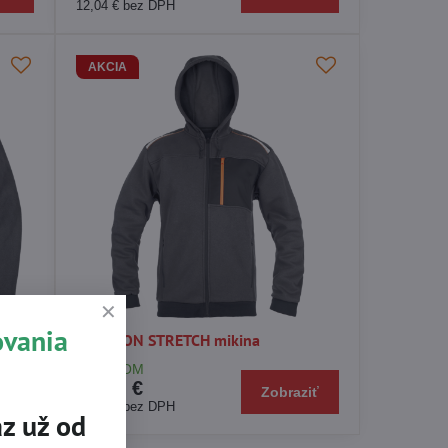
12,04 €
bez DPH
AKCIA
ovania
EMERTON STRETCH mikina
SKLADOM
39,39 €
iť
Zobraziť
32,03 €
bez DPH
z už od