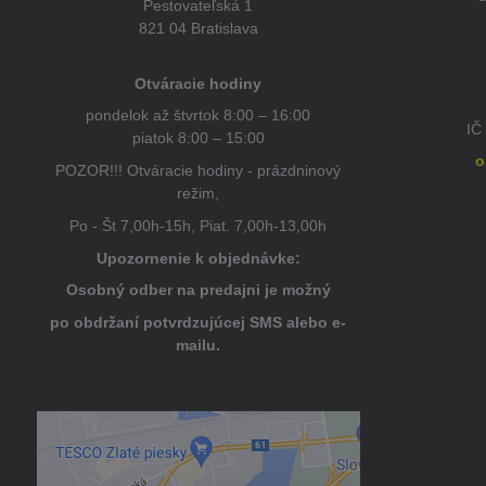
Pestovateľská 1
821 04 Bratislava
Otváracie hodiny
pondelok až štvrtok 8:00 – 16:00
IČ
piatok 8:00 – 15:00
o
POZOR!!! Otváracie hodiny - prázdninový
režim,
Po - Št 7,00h-15h, Piat. 7,00h-13,00h
Upozornenie k objednávke:
Osobný odber na predajni je možný
po obdržaní potvrdzujúcej SMS alebo e-
mailu.
Externý obsah je blokovaný