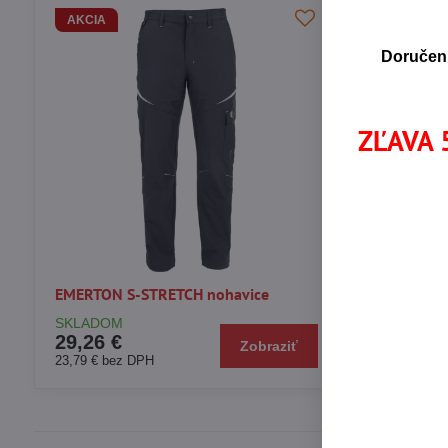
AKCIA
AKCIA
Doručeni
ZĽAVA 5
EMERTON S-STRETCH nohavice
EMERTON ST
SKLADOM
SKLADOM
29,26 €
30,18 €
Zobraziť
23,79 €
bez DPH
24,54 €
bez D