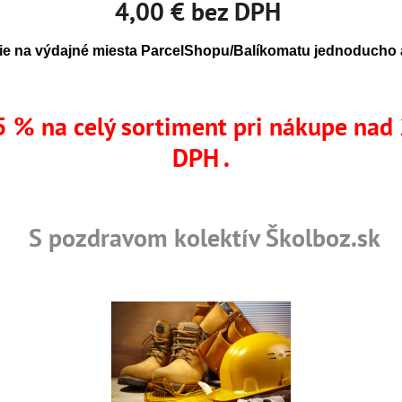
4,00 € bez DPH
e na výdajné miesta ParcelShopu/Balíkomatu jednoducho a
 % na celý sortiment pri nákupe nad
DPH .
S pozdravom kolektív Školboz.sk
RETCH vesta
Zobraziť
PH