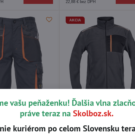
PH
22,88 €
bez DPH
AKCIA
me vašu peňaženku! Ďalšia vlna zlacň
RETCH šortky
EMERTON STRETCH fleece bunda
práve teraz na
Skolboz.sk.
SKLADOM
27,38 €
Zobraziť
Zobraz
PH
22,26 €
bez DPH
nie kuriérom po celom Slovensku tera