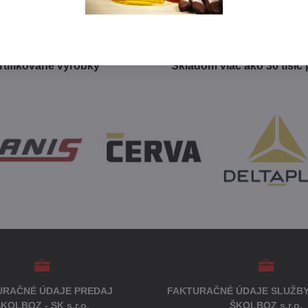
rtifikované výrobky
Skladom viac ako 36 tisíc
URAČNÉ ÚDAJE PREDAJ
FAKTURAČNÉ ÚDAJE SLUŽBY
KOLBOZ - SK s.r.o.
ŠKOLBOZ s.r.o.