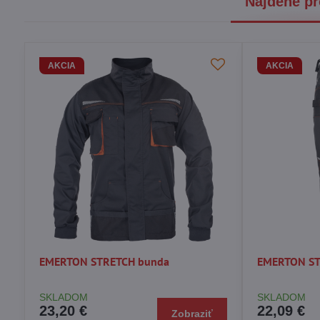
Nájdené pr
AKCIA
AKCIA
EMERTON STRETCH bunda
EMERTON ST
SKLADOM
SKLADOM
23,20 €
22,09 €
Zobraziť