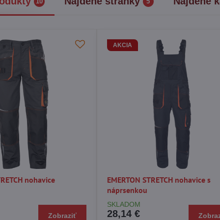
odukty
Nájdené stránky
Nájdené k
10
5
AKCIA
RETCH nohavice
EMERTON STRETCH nohavice s
náprsenkou
SKLADOM
28,14 €
Zobraziť
Zobraz