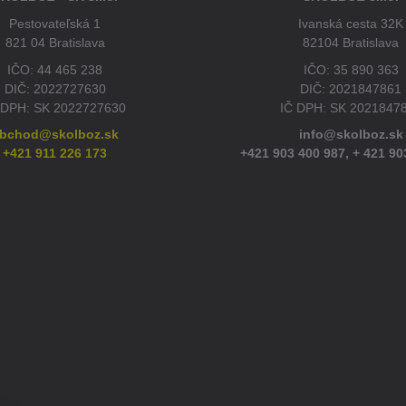
Pestovateľská 1
Ivanská cesta 32K
821 04 Bratislava
82104 Bratislava
IČO: 44 465 238
IČO: 35 890 363
DIČ: 2022727630
DIČ: 2021847861
 DPH: SK 2022727630
IČ DPH: SK 2021847
bchod@skolboz.sk
info@skolboz.sk
+421 911 226 173
+421 903 400 987,
+ 421 90